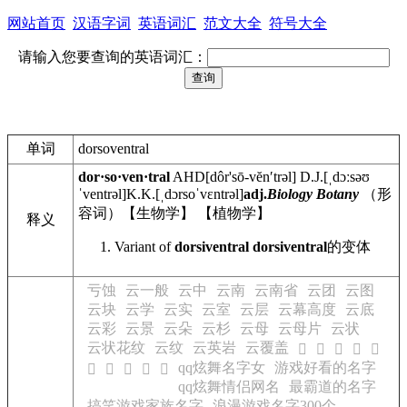
网站首页
汉语字词
英语词汇
范文大全
符号大全
请输入您要查询的英语词汇：
单词
dorsoventral
dor·so·ven·tral
AHD
[dôr'sō-vĕnʹtrəl]
D.J.
[ˌdɔːsəʊ
ˈventrəl]
K.K.
[ˌdɔrsoˈvɛntrəl]
adj.
Biology
Botany
（形
容词）【生物学】
【植物学】
释义
Variant of
dorsiventral
dorsiventral
的变体
亏蚀
云一般
云中
云南
云南省
云团
云图
云块
云学
云实
云室
云层
云幕高度
云底
云彩
云景
云朵
云杉
云母
云母片
云状
云状花纹
云纹
云英岩
云覆盖
𫑕
𫑖
𫑗
𫑘
𫑙
qq炫舞名字女
游戏好看的名字
𫑚
𫑛
𫑜
𫑝
𫑞
qq炫舞情侣网名
最霸道的名字
搞笑游戏家族名字
浪漫游戏名字300个