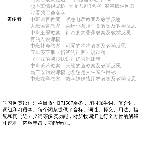
qq飞车情侣昵称
天龙八部3名字
浪漫情侣网名
好看的工会名字
随便看
中班语言教案：紧急电话教案及教学反思
大班语言教案：青蛙小弟睡午觉教案及教学反思
中班主题教案：神奇的大香蕉教案及教学反思
有的人说课稿
中班社会教案：可爱的狗狗教案及教学反思
五年级下册《折线统计图》说课稿
《小数的初步认识》优秀说课稿
中班美术教案：美丽的鱼教案及教学反思
高二政治说课稿之理想是人生奋斗目标
中班数学教案：数字娃娃找朋友教案及教学反思
学习网英语词汇栏目收词371507余条，连同派生词、复合词、
词组和习语等。每个词条提供了音标、词性、释义、用法、搭
配和同（近）义词等多项功能，对所收词汇进行全方位的解释
和说明，内容丰富，功能全面。