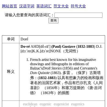
网站首页
汉语字词
英语词汇
范文大全
符号大全
请输入您要查询的英语词汇：
单词
Doré
Do·ré
AHD
[dô-rāʹ]
(Paul) Gustave
(
1832-1883
)
D.J.
[dɔːˈreɪ]
K.K.
[dɔˈre]
NONE
（无词性）
French artist best known for his imaginative
drawings and lithographs in editions of
Balzac's
Droll Stories
(1856) and Cervantes's
释义
Don Quixote
(1863).
多雷，（保罗）古斯塔
弗：(
1832-1883
) 以具有想象力的绘画和版画
著名的法国艺术家，作品有巴尔扎克《人间
喜剧》 （1856年）和塞万提斯的 《唐
·
吉诃
德》 （1863年）的插图
euclidean
eugenic
eugenicist
eugenics