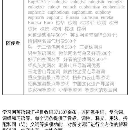
EugÂ¨Â¨ne
eulogise
eulogist
eulogistic
eulogize
eulogizer
eulogy
eunuch
euphemism
euphemistic
euphonic
euphonious
euphonium
euphony
euphoria
euphoric
Eurasia
Eurasian
eureka
Eureka
Euro
棕垫
棕壤
棕将军
棕屩
棕帚
棕床
棕拂
棕树
棕棚
棕榈
问道游戏名字500个
英文网名带翻译(300个)
情侣网名霸气恩爱500个
随便看
独一无二情侣网名550个
三姐妹网名
男生英语网名
微信网名简单又好听600个
好听的空间名字
好看的游戏网名500个
经典英文网名
避暑山庄导游词优秀
玉龙雪山导游词
陕西旅游景点导游词
重庆旅游景点导游词
梧州白云山导游词
经典旅游景点导游词
中国文化遗产导游词
陈家祠导游词
小学导游词
导游词的欢迎词
学习网英语词汇栏目收词371507余条，连同派生词、复合词、
词组和习语等。每个词条提供了音标、词性、释义、用法、搭
配和同（近）义词等多项功能，对所收词汇进行全方位的解释