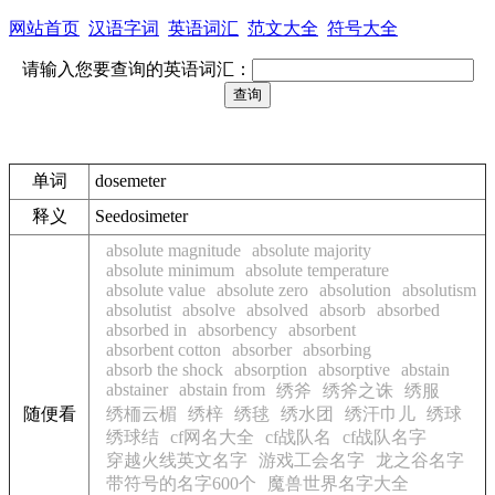
网站首页
汉语字词
英语词汇
范文大全
符号大全
请输入您要查询的英语词汇：
单词
dosemeter
释义
See
dosimeter
absolute magnitude
absolute majority
absolute minimum
absolute temperature
absolute value
absolute zero
absolution
absolutism
absolutist
absolve
absolved
absorb
absorbed
absorbed in
absorbency
absorbent
absorbent cotton
absorber
absorbing
absorb the shock
absorption
absorptive
abstain
abstainer
abstain from
绣斧
绣斧之诛
绣服
随便看
绣栭云楣
绣梓
绣毬
绣水团
绣汗巾儿
绣球
绣球结
cf网名大全
cf战队名
cf战队名字
穿越火线英文名字
游戏工会名字
龙之谷名字
带符号的名字600个
魔兽世界名字大全