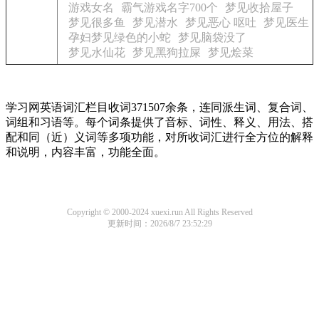
游戏女名
霸气游戏名字700个
梦见收拾屋子
梦见很多鱼
梦见潜水
梦见恶心 呕吐
梦见医生
孕妇梦见绿色的小蛇
梦见脑袋没了
梦见水仙花
梦见黑狗拉屎
梦见烩菜
学习网英语词汇栏目收词371507余条，连同派生词、复合词、
词组和习语等。每个词条提供了音标、词性、释义、用法、搭
配和同（近）义词等多项功能，对所收词汇进行全方位的解释
和说明，内容丰富，功能全面。
Copyright © 2000-2024 xuexi.run All Rights Reserved
更新时间：2026/8/7 23:52:29