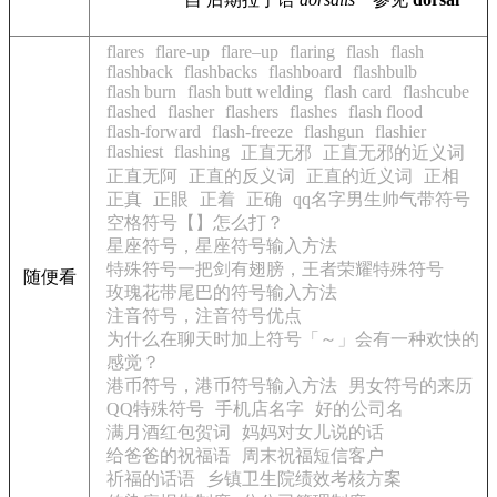
flares
flare-up
flare–up
flaring
flash
flash
flashback
flashbacks
flashboard
flashbulb
flash burn
flash butt welding
flash card
flashcube
flashed
flasher
flashers
flashes
flash flood
flash-forward
flash-freeze
flashgun
flashier
flashiest
flashing
正直无邪
正直无邪的近义词
正直无阿
正直的反义词
正直的近义词
正相
正真
正眼
正着
正确
qq名字男生帅气带符号
空格符号【】怎么打？
星座符号，星座符号输入方法
特殊符号一把剑有翅膀，王者荣耀特殊符号
随便看
玫瑰花带尾巴的符号输入方法
注音符号，注音符号优点
为什么在聊天时加上符号「～」会有一种欢快的
感觉？
港币符号，港币符号输入方法
男女符号的来历
QQ特殊符号
手机店名字
好的公司名
满月酒红包贺词
妈妈对女儿说的话
给爸爸的祝福语
周末祝福短信客户
祈福的话语
乡镇卫生院绩效考核方案