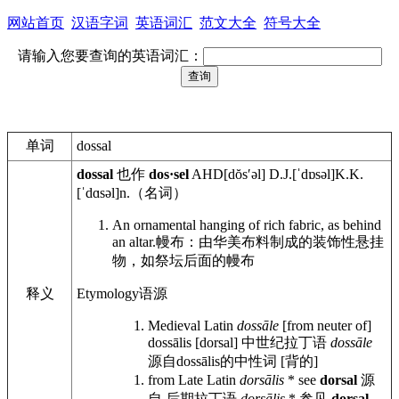
网站首页
汉语字词
英语词汇
范文大全
符号大全
请输入您要查询的英语词汇：
单词
dossal
dossal
也作
dos·sel
AHD
[dŏsʹəl]
D.J.
[ˈdɒsəl]
K.K.
[ˈdɑsəl]
n.
（名词）
An ornamental hanging of rich fabric, as behind
an altar.
幔布：由华美布料制成的装饰性悬挂
物，如祭坛后面的幔布
释义
Etymology
语源
Medieval Latin
dossāle
[from neuter of]
dossālis [dorsal]
中世纪拉丁语
dossāle
源自dossālis的中性词 [背的]
from Late Latin
dorsālis
* see
dorsal
源
自 后期拉丁语
dorsālis
* 参见
dorsal