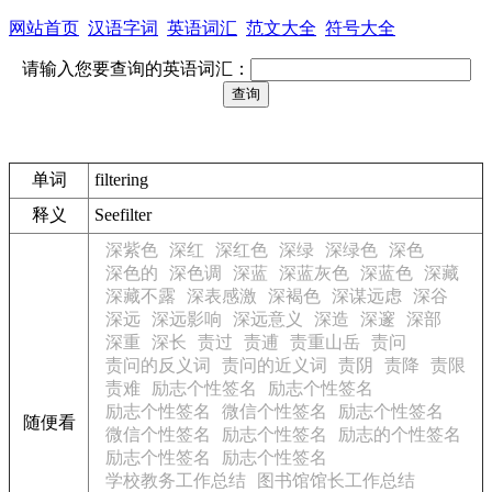
网站首页
汉语字词
英语词汇
范文大全
符号大全
请输入您要查询的英语词汇：
单词
filtering
释义
See
filter
深紫色
深红
深红色
深绿
深绿色
深色
深色的
深色调
深蓝
深蓝灰色
深蓝色
深藏
深藏不露
深表感激
深褐色
深谋远虑
深谷
深远
深远影响
深远意义
深造
深邃
深部
深重
深长
责过
责逋
责重山岳
责问
责问的反义词
责问的近义词
责阴
责降
责限
责难
励志个性签名
励志个性签名
励志个性签名
微信个性签名
励志个性签名
随便看
微信个性签名
励志个性签名
励志的个性签名
励志个性签名
励志个性签名
学校教务工作总结
图书馆馆长工作总结