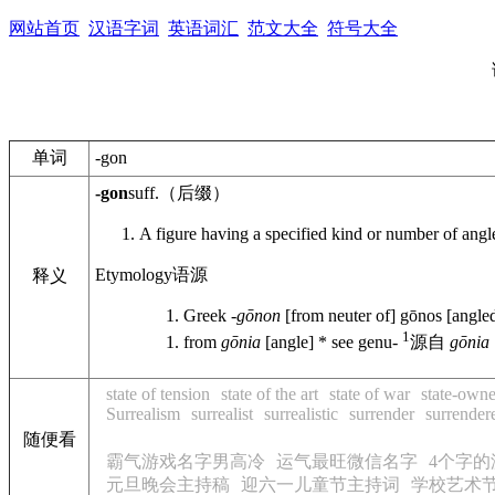
网站首页
汉语字词
英语词汇
范文大全
符号大全
单词
-gon
-gon
suff.
（后缀）
A figure having a specified kind or number of angl
Etymology
语源
释义
Greek
-gōnon
[from neuter of] gōnos [angle
1
from
gōnia
[angle] * see genu-
源自
gōnia
state of tension
state of the art
state of war
state-own
Surrealism
surrealist
surrealistic
surrender
surrender
随便看
霸气游戏名字男高冷
运气最旺微信名字
4个字的
元旦晚会主持稿
迎六一儿童节主持词
学校艺术