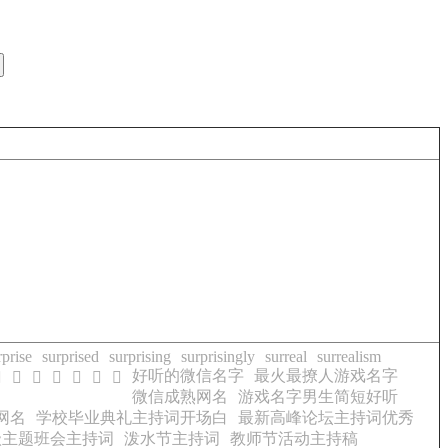
rprise
surprised
surprising
surprisingly
surreal
surrealism
好听的微信名字
最火最撩人游戏名字

𬋥
𬋦
𬋧
𬋨
𬋩
𬋪
微信成熟网名
游戏名字男生简短好听
网名
学校毕业典礼主持词开场白
最新高峰论坛主持词优秀
级主题班会主持词
泼水节主持词
教师节活动主持稿