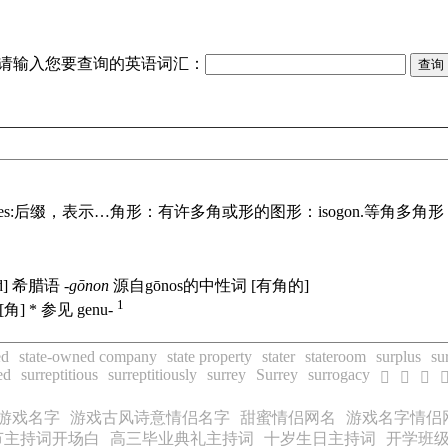
请输入您要查询的英语词汇：
es:
后缀，表示…角形：有许多角或形的图形：
isogon.
等角多角形
d]
希腊语
-gōnon
源自gōnos的中性词 [有角的]
1
[角] * 参见 genu-
ed
state-owned company
state property
stater
stateroom
surplus
su
ed
surreptitious
surreptitiously
surrey
Surrey
surrogacy
𬋡
𬋢
𬋣

游戏名字
游戏古风诗意情侣名字
甜蜜情侣网名
游戏名字情侣
节主持词开场白
高三毕业典礼主持词
十岁生日主持词
开学班