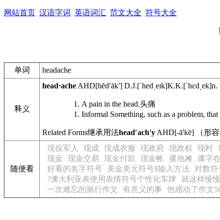
网站首页
汉语字词
英语词汇
范文大全
符号大全
单词
headache
head·ache
AHD
[hĕdʹāk']
D.J.
[ˈhedˌeɪk]
K.K.
[ˈhɛdˌek]
n.
A pain in the head.
头痛
释义
Informal
Something, such as a problem, that 
Related Forms
继承用法
headʹach'y
AHD
[-ā'kē] （
现役军人
现成
现成衣服
现政府
现政权
现时
现金
现金交易
现金付款
现金帐
撂地摊
撂字
随便看
好看的名字符号
美金美元符号$输入方法
对数符
?澳大利亚表使用表情符号个性化车牌
就这样慢
一次难忘的旅行作文
有意义的事
他感动了作文5