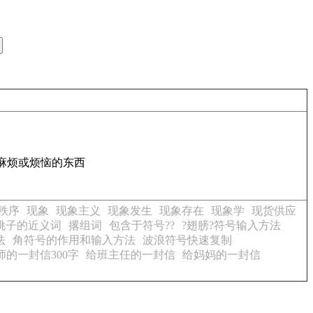
麻烦或烦恼的东西
秩序
现象
现象主义
现象发生
现象存在
现象学
现货供应
挑子的近义词
撂组词
包含于符号??
?翅膀?符号输入方法
法
角符号的作用和输入方法
波浪符号快速复制
师的一封信300字
给班主任的一封信
给妈妈的一封信