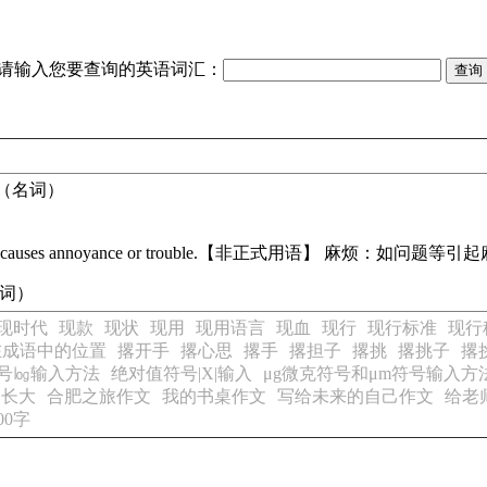
请输入您要查询的英语词汇：
（名词）
causes annoyance or trouble.
【非正式用语】 麻烦：如问题等引起
形容词）
现时代
现款
现状
现用
现用语言
现血
现行
现行标准
现行
在成语中的位置
撂开手
撂心思
撂手
撂担子
撂挑
撂挑子
撂
号㏒输入方法
绝对值符号|X|输入
μg微克符号和μm符号输入方
慢长大
合肥之旅作文
我的书桌作文
写给未来的自己作文
给老
00字