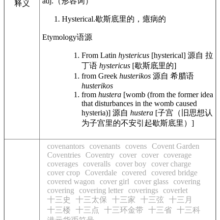
adj.
（形容词）
释义
Hysterical.
歇斯底里的，癔病的
Etymology
语源
From Latin
hystericus
[hysterical]
源自 拉
丁语
hystericus
[歇斯底里的]
from Greek
husterikos
源自 希腊语
husterikos
from
hustera
[womb (from the former idea
that disturbances in the womb caused
hysteria)]
源自
hustera
[子宫（旧思想认
为子宫里的不安引起歇斯底里）]
covenantors
covenants
covens
Covent Garden
Coventries
Coventry
cover
cover
coverage
coverages
coveralls
cover boy
cover charge
cover crop
Coverdale
covered
covered bridge
covered wagon
cover girl
cover glass
covering
covering
covering letter
coverings
coverlet
十三史
十三太保
十三家
十三弦
十三月
十三楼
十三点
十三环金带
十三省
十三科