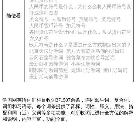
港元货币符号
人民币的符号是什么，为什么会将人民币符号设
计成这种图案
随便看
美金符号
人民币符号
英镑符号
美元符号
人民币货币符号
加元符号
各国货币符号设计的理由是什么，常见货币符号
含义介绍
欧元符号是什么？是通过什么方式制定出来的？
北京天坛导游词
第八大奇迹兵马俑的导游词
云冈石窟导游词
雅鲁藏布大峡谷导游词
最新颐和园导游词
小学生导游词
颐和园导游词简短
龙潭山导游词
黄山导游词
最新兵马俑导游词
学习网英语词汇栏目收词371507余条，连同派生词、复合词、
词组和习语等。每个词条提供了音标、词性、释义、用法、搭
配和同（近）义词等多项功能，对所收词汇进行全方位的解释
和说明，内容丰富，功能全面。