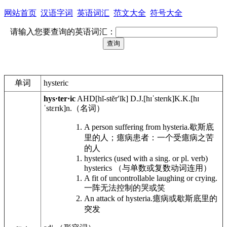
网站首页
汉语字词
英语词汇
范文大全
符号大全
请输入您要查询的英语词汇：
单词
hysteric
hys·ter·ic
AHD
[hĭ-stĕrʹĭk]
D.J.
[hɪˈsterɪk]
K.K.
[hɪ
ˈstɛrɪk]
n.
（名词）
A person suffering from hysteria.
歇斯底
里的人；癔病患者：一个受癔病之苦
的人
hysterics (used with a sing. or pl. verb)
hysterics （与单数或复数动词连用）
A fit of uncontrollable laughing or crying.
一阵无法控制的哭或笑
An attack of hysteria.
癔病或歇斯底里的
突发