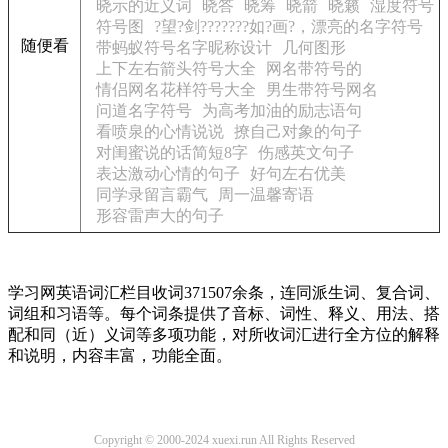
晓示的近义词
晓答
晓筹
晓箭
晓籁
湿度符号
符号图
?望?剑???????如?画?，漂亮的名字符号
随便看
带蚂蚁符号名字昵称设计
几何图形
上下左右箭头符号大全
网名带符号的
情侣网名花样符号大全
男生带符号网名
问道名字符号
为高考加油的励志语句
看喷泉的心情说说
撩自己对象的句子
对闺蜜说的话简短8字
伤感英文句子
表达激动心情的句子
好句左右优美
同学录留言霸气
周一温馨寄语
形容雷声大的句子
学习网英语词汇栏目收词371507余条，连同派生词、复合词、
词组和习语等。每个词条提供了音标、词性、释义、用法、搭
配和同（近）义词等多项功能，对所收词汇进行全方位的解释
和说明，内容丰富，功能全面。
Copyright © 2000-2024 xuexi.run All Rights Reserved