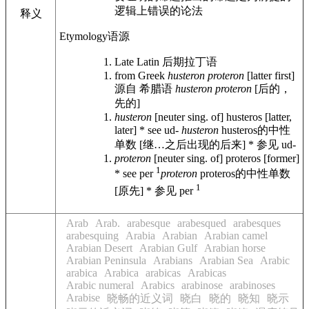
逻辑上错误的论法
释义
Etymology
语源
Late Latin
后期拉丁语
from Greek
husteron proteron
[latter first]
源自 希腊语
husteron proteron
[后的，
先的]
husteron
[neuter sing. of] husteros [latter,
later] * see ud-
husteron
husteros的中性
单数 [继…之后出现的后来] * 参见 ud-
proteron
[neuter sing. of] proteros [former]
1
* see per
proteron
proteros的中性单数
1
[原先] * 参见 per
Arab
Arab.
arabesque
arabesqued
arabesques
arabesquing
Arabia
Arabian
Arabian camel
Arabian Desert
Arabian Gulf
Arabian horse
Arabian Peninsula
Arabians
Arabian Sea
Arabic
arabica
Arabica
arabicas
Arabicas
Arabic numeral
Arabics
arabinose
arabinoses
Arabise
晓畅的近义词
晓白
晓的
晓知
晓示