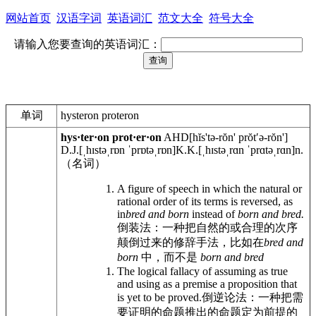
网站首页
汉语字词
英语词汇
范文大全
符号大全
请输入您要查询的英语词汇：
单词
hysteron proteron
hys·ter·on prot·er·on
AHD
[hĭs'tə-rŏn' prŏtʹə-rŏn']
D.J.
[ˌhɪstəˌrɒn ˈprɒtəˌrɒn]
K.K.
[ˌhɪstəˌrɑn ˈprɑtəˌrɑn]
n.
（名词）
A figure of speech in which the natural or
rational order of its terms is reversed, as
in
bred and born
instead of
born and bred.
倒装法：一种把自然的或合理的次序
颠倒过来的修辞手法，比如在
bred and
born
中，而不是
born and bred
The logical fallacy of assuming as true
and using as a premise a proposition that
is yet to be proved.
倒逆论法：一种把需
要证明的命题推出的命题定为前提的