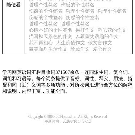
随便看
哲理个性签名
伤感的个性签名
伤感的个性签名
哲理个性签名
哲理个性签名
伤感的个性签名
伤感的个性签名
哲理个性签名
哲理个性签名
心情不好的个性签名
挨打作文
喇叭花的作文
描写秋天景色的作文
以希望为话题的作文
我不再粗心
人生价值作文
假文盲作文
微笑面对生活作文
珍藏作文
爱心作文
学习网英语词汇栏目收词371507余条，连同派生词、复合词、
词组和习语等。每个词条提供了音标、词性、释义、用法、搭
配和同（近）义词等多项功能，对所收词汇进行全方位的解释
和说明，内容丰富，功能全面。
Copyright © 2000-2024 xuexi.run All Rights Reserved
更新时间：2026/8/10 14:37:12