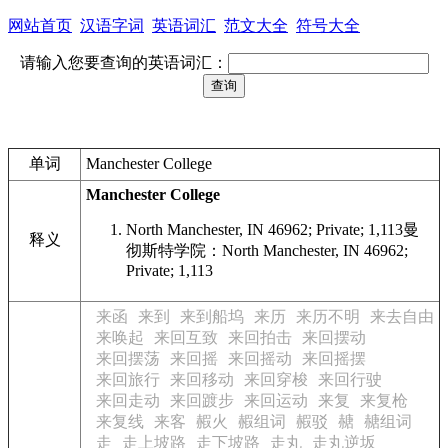
网站首页
汉语字词
英语词汇
范文大全
符号大全
请输入您要查询的英语词汇：
单词
Manchester College
Manchester College
North Manchester, IN 46962; Private; 1,113
曼
释义
彻斯特学院：North Manchester, IN 46962;
Private; 1,113
来函
来到
来到船坞
来历
来历不明
来去自由
来唤起
来回互致
来回拍击
来回摆动
来回摆荡
来回摇
来回摇动
来回摇摆
来回旅行
来回移动
来回穿梭
来回行驶
来回走动
来回踱步
来回运动
来复
来复枪
来复线
来客
赮火
赮组词
赮驳
赯
赯组词
走
走上坡路
走下坡路
走丸
走丸逆坂