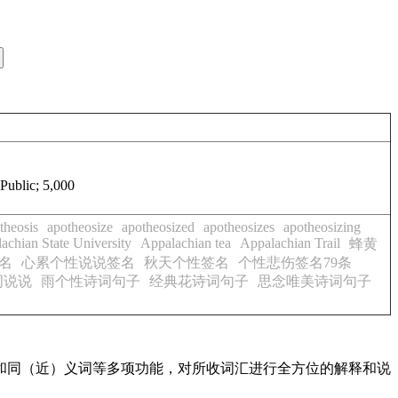
blic; 5,000
theosis
apotheosize
apotheosized
apotheosizes
apotheosizing
achian State University
Appalachian tea
Appalachian Trail
蜂黄
名
心累个性说说签名
秋天个性签名
个性悲伤签名79条
词说说
雨个性诗词句子
经典花诗词句子
思念唯美诗词句子
配和同（近）义词等多项功能，对所收词汇进行全方位的解释和说