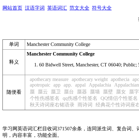
网站首页
汉语字词
英语词汇
范文大全
符号大全
单词
Manchester Community College
Manchester Community College
释义
60 Bidwell Street, Manchester, CT 06040; Public;
apothecary measure
apothecary weight
apothecia
ap
apotropaic
app
app.
appal
Appalachia
Appalachian
蜃
蜃云
蜃卫
蜃台
蜃器
蜃墙
蜃壁
蜃女
蜃字
随便看
个性伤感签名
qq伤感个性签名
QQ情侣个性签名
秋天诗词座右铭语录
雨诗词
经典花个性诗词座
学习网英语词汇栏目收词371507余条，连同派生词、复合
明，内容丰富，功能全面。