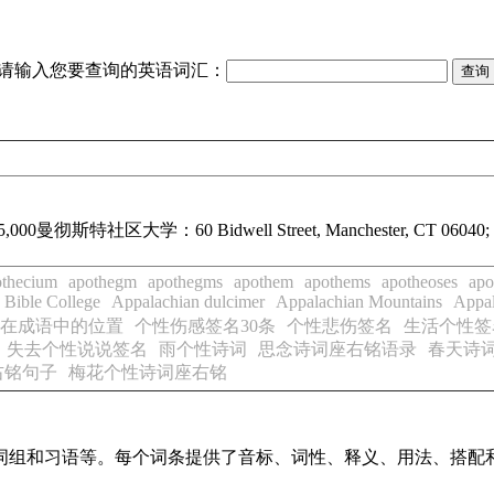
请输入您要查询的英语词汇：
 5,000
曼彻斯特社区大学：60 Bidwell Street, Manchester, CT 06040; Pu
othecium
apothegm
apothegms
apothem
apothems
apotheoses
apo
 Bible College
Appalachian dulcimer
Appalachian Mountains
Appal
在成语中的位置
个性伤感签名30条
个性悲伤签名
生活个性签
失去个性说说签名
雨个性诗词
思念诗词座右铭语录
春天诗
右铭句子
梅花个性诗词座右铭
词、词组和习语等。每个词条提供了音标、词性、释义、用法、搭