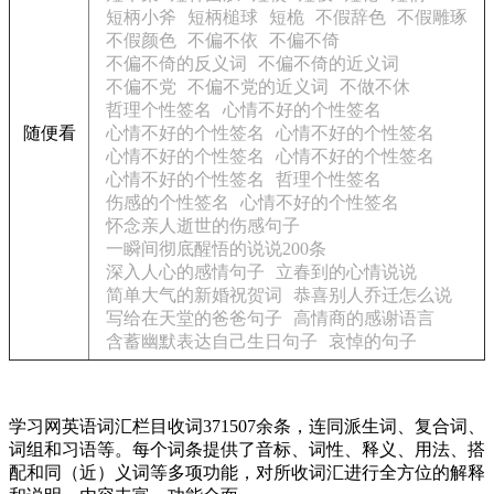
短柄小斧
短柄槌球
短桅
不假辞色
不假雕琢
不假颜色
不偏不依
不偏不倚
不偏不倚的反义词
不偏不倚的近义词
不偏不党
不偏不党的近义词
不做不休
哲理个性签名
心情不好的个性签名
随便看
心情不好的个性签名
心情不好的个性签名
心情不好的个性签名
心情不好的个性签名
心情不好的个性签名
哲理个性签名
伤感的个性签名
心情不好的个性签名
怀念亲人逝世的伤感句子
一瞬间彻底醒悟的说说200条
深入人心的感情句子
立春到的心情说说
简单大气的新婚祝贺词
恭喜别人乔迁怎么说
写给在天堂的爸爸句子
高情商的感谢语言
含蓄幽默表达自己生日句子
哀悼的句子
学习网英语词汇栏目收词371507余条，连同派生词、复合词、
词组和习语等。每个词条提供了音标、词性、释义、用法、搭
配和同（近）义词等多项功能，对所收词汇进行全方位的解释