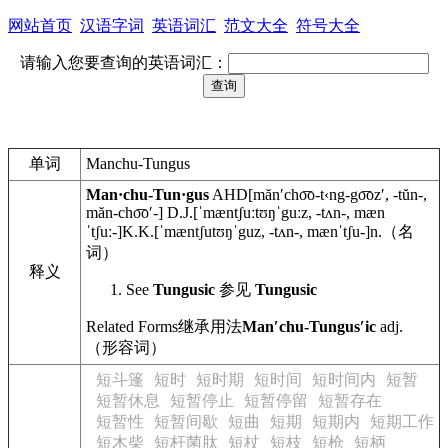
网站首页
汉语字词
英语词汇
范文大全
符号大全
请输入您要查询的英语词汇：
单词
Manchu-Tungus
Man·chu-Tun·gus
AHD
[mănʹcho͞o-t‹ng-go͞ozʹ, -tŭn-,
măn-cho͞o′-]
D.J.
[ˈmæntʃuːtʊŋˈguːz, -tʌn-, mæn
ˈtʃuː-]
K.K.
[ˈmæntʃutʊŋˈguz, -tʌn-, mænˈtʃu-]
n.
（名
词）
释义
See
Tungusic
参见
Tungusic
Related Forms
继承用法
Manʹchu-Tungusʹic
adj.
（形容词）
短斗篷
短时
短时期
短时间
短时间内
短暂
短暂休息
短暂停止
短暂停留
短暂存在
短暂性
短暂间歇
短曲
短期
短期内
短期工作
短木柴
短杆菌肽
短杖
短枝
短枪
短柄