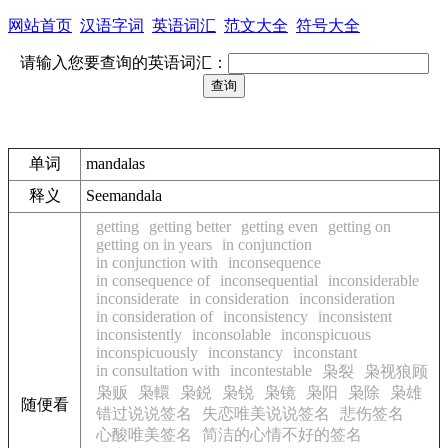
网站首页
汉语字词
英语词汇
范文大全
符号大全
请输入您要查询的英语词汇：
单词
mandalas
释义
See
mandala
getting
getting better
getting even
getting on
getting on in years
in conjunction
in conjunction with
inconsequence
in consequence of
inconsequential
inconsiderable
inconsiderate
in consideration
inconsideration
in consideration of
inconsistency
inconsistent
inconsistently
inconsolable
inconspicuous
inconspicuously
inconstancy
inconstant
in consultation with
incontestable
枭裂
枭视狼顾
枭贩
枭轘
枭鋭
枭锐
枭镜
枭阳
枭除
枭雄
随便看
错过说说签名
失恋唯美说说签名
悲伤签名
心酸唯美签名
简洁的心情不好的签名