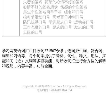
失恋的签名
简洁的心情不好的签名
心情不好的签名摘录
伤感的个性签名
男生个性签名简单干净
组名和口号
植树节活动口号
高考百日冲刺口号
防汛抗洪口号
军训励志口号
运动会口号
工作态度的口号
励志的口号
励志的口号
班级的口号
学习网英语词汇栏目收词371507余条，连同派生词、复合词、
词组和习语等。每个词条提供了音标、词性、释义、用法、搭
配和同（近）义词等多项功能，对所收词汇进行全方位的解释
和说明，内容丰富，功能全面。
Copyright © 2000-2024 xuexi.run All Rights Reserved
更新时间：2026/8/8 18:40:34