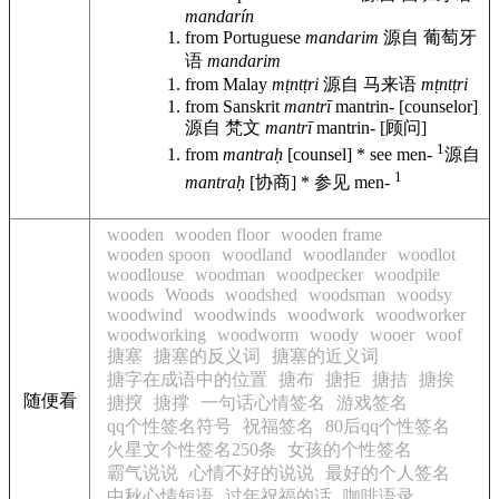
mandarín
from Portuguese
mandarim
源自 葡萄牙
语
mandarim
from Malay
mṭntṭri
源自 马来语
mṭntṭri
from Sanskrit
mantrī
mantrin- [counselor]
源自 梵文
mantrī
mantrin- [顾问]
1
from
mantraḥ
[counsel] * see men-
源自
1
mantraḥ
[协商] * 参见 men-
wooden
wooden floor
wooden frame
wooden spoon
woodland
woodlander
woodlot
woodlouse
woodman
woodpecker
woodpile
woods
Woods
woodshed
woodsman
woodsy
woodwind
woodwinds
woodwork
woodworker
woodworking
woodworm
woody
wooer
woof
搪塞
搪塞的反义词
搪塞的近义词
搪字在成语中的位置
搪布
搪拒
搪拮
搪挨
随便看
搪揬
搪撑
一句话心情签名
游戏签名
qq个性签名符号
祝福签名
80后qq个性签名
火星文个性签名250条
女孩的个性签名
霸气说说
心情不好的说说
最好的个人签名
中秋心情短语
过年祝福的话
咖啡语录