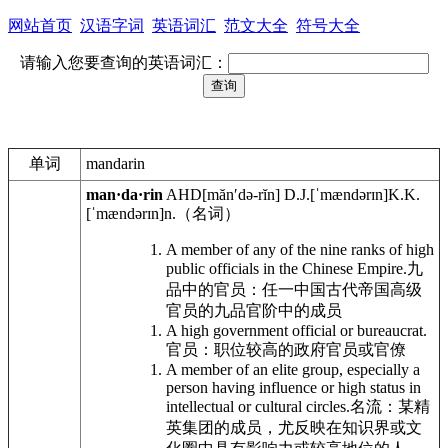
网站首页
汉语字词
英语词汇
范文大全
符号大全
请输入您要查询的英语词汇：
单词
mandarin
man·da·rin
AHD
[mănʹdə-rĭn]
D.J.
[ˈmændərɪn]
K.K.
[ˈmændərɪn]
n.
（名词）
A member of any of the nine ranks of high
public officials in the Chinese Empire.
九
品中的官员：任一中国古代帝国高级
官员的九品官阶中的成员
A high government official or bureaucrat.
官员：职位较高的政府官员或官僚
A member of an elite group, especially a
person having influence or high status in
intellectual or cultural circles.
名流：某精
英集团的成员，尤反映在知识界或文