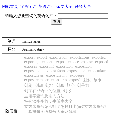
网站首页
汉语字词
英语词汇
范文大全
符号大全
请输入您要查询的英语词汇：
单词
mandataries
释义
See
mandatary
export
export
exportation
exportations
exported
exporting
exports
expos
expose
expose
exposed
exposes
exposing
exposition
exposition
expositions
ex post facto
expostulate
expostulated
expostulates
expostulating
exposure
exposure meter
exposures
exposé
刬剃
刬削
刬剔
刬却
刬地
刬塞
刬夺
刬子箭
刬字在成语中的位置
刬尽
生僻字查询及输入方法
特殊汉字字符，生僻字大全
立方米符号怎么打？怎样打出(m3)立方米符号?
随便看
工程建筑图纸符号大全及解释