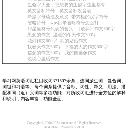
生僻字大全，您想要的生僻字这里都有
英文音标符号，英文音标发音表
希腊字母读法及意义
带方框的汉字符号
省略符号，wps目录省略符号怎么打
12星座符号代表的含义
《放弃》作文500字
思念的作文
温暖的冬天作文300字
花灯作文600字
我的姑姑作文
找春天作文500字
幸福的人的作文600字
信念的作文300字
我的自画像作文
说说心里话作文
学习网英语词汇栏目收词371507余条，连同派生词、复合词、
词组和习语等。每个词条提供了音标、词性、释义、用法、搭
配和同（近）义词等多项功能，对所收词汇进行全方位的解释
和说明，内容丰富，功能全面。
Copyright © 2000-2024 xuexi.run All Rights Reserved
更新时间：2026/8/9 5:29:01