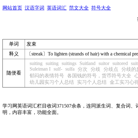
网站首页
汉语字词
英语词汇
范文大全
符号大全
单词
发束
释义
〔streak〕To lighten (strands of hair) with a chemi
suiting
suiting
suitings
Suitland
suitor
suitored
sui
Suleiman I
sulf-
sulfa
分次
分歧
分歧点
分歧的
随便看
郁闷的表情符号
各国钱的符号，货币符号大全
心
幼儿园实习个人总结
实习个人总结
金工实习心
学习网英语词汇栏目收词371507余条，连同派生词、复合
明，内容丰富，功能全面。