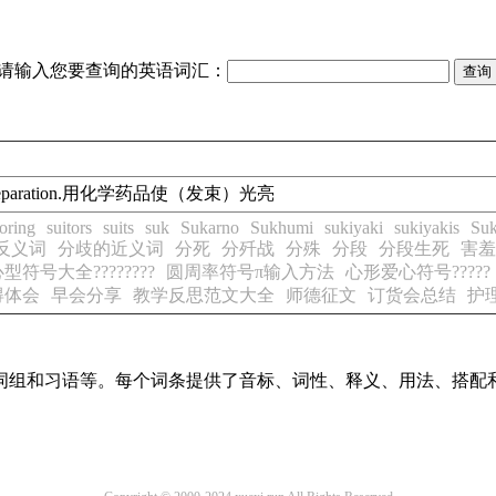
请输入您要查询的英语词汇：
cal preparation.用化学药品使（
发束
）光亮
toring
suitors
suits
suk
Sukarno
Sukhumi
sukiyaki
sukiyakis
Su
反义词
分歧的近义词
分死
分歼战
分殊
分段
分段生死
害羞
型符号大全????????
圆周率符号π输入方法
心形爱心符号?????
得体会
早会分享
教学反思范文大全
师德征文
订货会总结
护
词、词组和习语等。每个词条提供了音标、词性、释义、用法、搭