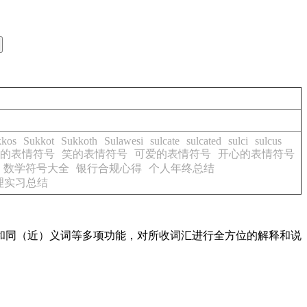
kkos
Sukkot
Sukkoth
Sulawesi
sulcate
sulcated
sulci
sulcus
的表情符号
笑的表情符号
可爱的表情符号
开心的表情符号
数学符号大全
银行合规心得
个人年终总结
理实习总结
配和同（近）义词等多项功能，对所收词汇进行全方位的解释和说