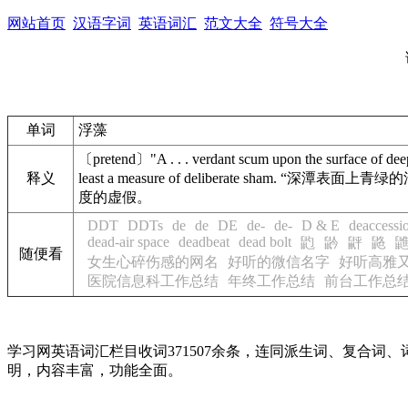
网站首页
汉语字词
英语词汇
范文大全
符号大全
单词
浮藻
〔pretend〕"A . . . verdant scum upon the surface of deep
释义
least a measure of deliberate sham. “深潭表面上青绿的
度的虚假。
DDT
DDTs
de
de
DE
de-
de-
D & E
deaccessi
dead-air space
deadbeat
dead bolt
䶂
䶃
䶄
䶅
随便看
女生心碎伤感的网名
好听的微信名字
好听高雅
医院信息科工作总结
年终工作总结
前台工作总
学习网英语词汇栏目收词371507余条，连同派生词、复合
明，内容丰富，功能全面。