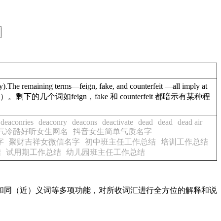
y).The remaining terms—feign, fake, and counterfeit —all imply at
几个词如feign，fake 和 counterfeit 都暗示有某种程
deaconries
deaconry
deacons
deactivate
dead
dead
dead air
气冷酷好听女生网名
抖音女生简单气质名字
字
聚财吉祥女微信名字
初中班主任工作总结
培训工作总结
结
试用期工作总结
幼儿园班主任工作总结
配和同（近）义词等多项功能，对所收词汇进行全方位的解释和说