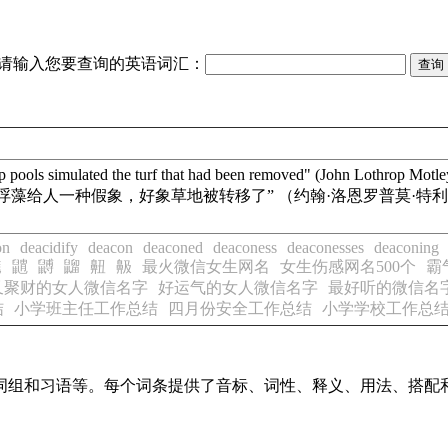
请输入您要查询的英语词汇：
 pools simulated the turf that had been removed" (John Lothrop Motle
浮藻
给人一种假象，好象草地被转移了” （约翰·洛恩罗普莫·特利）。剩下的
on
deacidify
deacon
deaconed
deaconess
deaconesses
deaconing
䶆
䶇
䶈
䶉
䶊
䶋
最火微信女生网名
女生伤感网名500个
霸
又聚财的女人微信名字
好运气的女人微信名字
最好听的微信名
结
小学班主任工作总结
四月份安全工作总结
小学学校工作总
词、词组和习语等。每个词条提供了音标、词性、释义、用法、搭