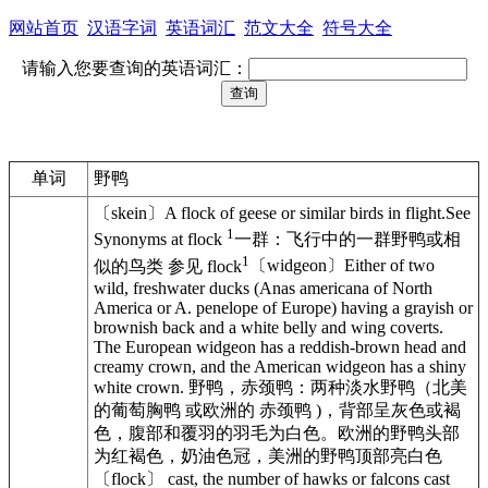
网站首页
汉语字词
英语词汇
范文大全
符号大全
请输入您要查询的英语词汇：
单词
野鸭
〔skein〕A flock of geese or similar birds in flight.See
1
Synonyms at flock
一群：飞行中的一群
野鸭
或相
1
似的鸟类 参见 flock
〔widgeon〕Either of two
wild, freshwater ducks (Anas americana of North
America or A. penelope of Europe) having a grayish or
brownish back and a white belly and wing coverts.
The European widgeon has a reddish-brown head and
creamy crown, and the American widgeon has a shiny
white crown.
野鸭
，赤颈鸭：两种淡水
野鸭
（北美
的葡萄胸鸭 或欧洲的 赤颈鸭 )，背部呈灰色或褐
色，腹部和覆羽的羽毛为白色。欧洲的
野鸭
头部
为红褐色，奶油色冠，美洲的
野鸭
顶部亮白色
〔flock〕 cast, the number of hawks or falcons cast