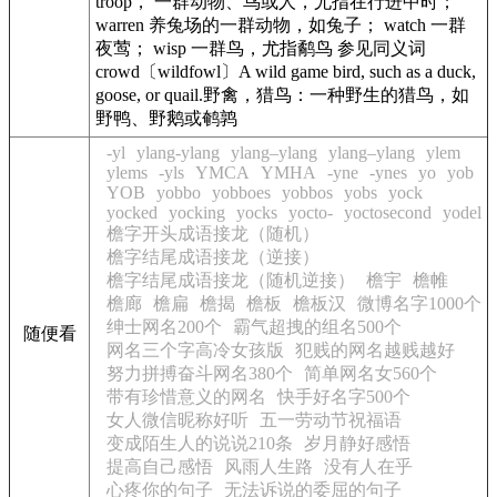
troop， 一群动物、鸟或人，尤指在行进中时；
warren 养兔场的一群动物，如兔子； watch 一群
夜莺； wisp 一群鸟，尤指鹬鸟 参见同义词
crowd
〔wildfowl〕A wild game bird, such as a duck,
goose, or quail.野禽，猎鸟：一种野生的猎鸟，如
野鸭
、野鹅或鹌鹑
-yl
ylang-ylang
ylang–ylang
ylang–ylang
ylem
ylems
-yls
YMCA
YMHA
-yne
-ynes
yo
yob
YOB
yobbo
yobboes
yobbos
yobs
yock
yocked
yocking
yocks
yocto-
yoctosecond
yodel
檐字开头成语接龙（随机）
檐字结尾成语接龙（逆接）
檐字结尾成语接龙（随机逆接）
檐宇
檐帷
檐廊
檐扁
檐揭
檐板
檐板汉
微博名字1000个
绅士网名200个
霸气超拽的组名500个
随便看
网名三个字高冷女孩版
犯贱的网名越贱越好
努力拼搏奋斗网名380个
简单网名女560个
带有珍惜意义的网名
快手好名字500个
女人微信昵称好听
五一劳动节祝福语
变成陌生人的说说210条
岁月静好感悟
提高自己感悟
风雨人生路
没有人在乎
心疼你的句子
无法诉说的委屈的句子