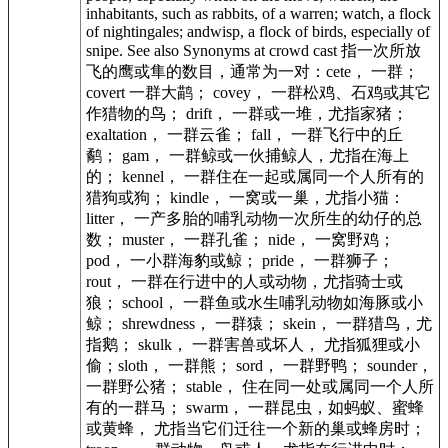
inhabitants, such as rabbits, of a warren; watch, a flock
of nightingales; andwisp, a flock of birds, especially of
snipe. See also Synonyms at crowd cast 指一次所放
飞的鹰或隼的数目，通常为一对：cete， 一群；
covert 一群大鹋； covey， 一群松鸡、石鸡或其它
作猎物的鸟； drift， 一群或一堆，尤指家猪；
exaltation， 一群云雀； fall， 一群飞行中的丘
鹬； gam， 一群鲸或一伙捕鲸人，尤指在海上
的； kennel， 一群住在一起或属同一个人所有的
猎狗或狗； kindle， 一窝或一巢，尤指小猫：
litter， 一产多胎的哺乳动物一次所生的幼仔的总
数； muster， 一群孔雀； nide， 一窝野鸡；
pod， 一小群海豹或鲸； pride， 一群狮子；
rout， 一群在行进中的人或动物，尤指骑士或
狼； school， 一群鱼或水生哺乳动物如海豚或小
鲸； shrewdness， 一群猿； skein， 一群猎鸟，尤
指鹅； skulk， 一群害兽或坏人， 尤指狐狸或小
偷；sloth， 一群熊； sord， 一群
野鸭
； sounder，
一群野公猪； stable， 住在同一处或属同一个人所
有的一群马； swarm， 一群昆虫，如蚂蚁、蜜蜂
或黄蜂， 尤指当它们迁往一个新的巢或蜂房时；