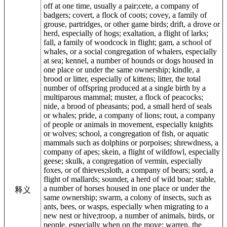
off at one time, usually a pair;cete, a company of
badgers; covert, a flock of coots; covey, a family of
grouse, partridges, or other game birds; drift, a drove or
herd, especially of hogs; exaltation, a flight of larks;
fall, a family of woodcock in flight; gam, a school of
whales, or a social congregation of whalers, especially
at sea; kennel, a number of hounds or dogs housed in
one place or under the same ownership; kindle, a
brood or litter, especially of kittens; litter, the total
number of offspring produced at a single birth by a
multiparous mammal; muster, a flock of peacocks;
nide, a brood of pheasants; pod, a small herd of seals
or whales; pride, a company of lions; rout, a company
of people or animals in movement, especially knights
or wolves; school, a congregation of fish, or aquatic
mammals such as dolphins or porpoises; shrewdness, a
company of apes; skein, a flight of wildfowl, especially
geese; skulk, a congregation of vermin, especially
foxes, or of thieves;sloth, a company of bears; sord, a
flight of mallards; sounder, a herd of wild boar; stable,
a number of horses housed in one place or under the
释义
same ownership; swarm, a colony of insects, such as
ants, bees, or wasps, especially when migrating to a
new nest or hive;troop, a number of animals, birds, or
people, especially when on the move; warren, the