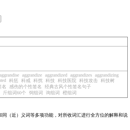
aggrandise
aggrandize
aggrandized
aggrandizes
aggrandizing
ated
科惩
科戒
科扰
科技
科技医院
科技攻击
科技树
签名
感伤的个性签名
经典古风个性签名句子
斤组词60个
饲组词
询组词
橙组词
配和同（近）义词等多项功能，对所收词汇进行全方位的解释和说