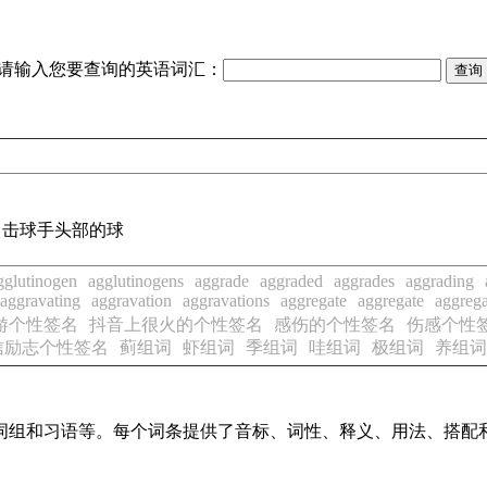
请输入您要查询的英语词汇：
向击球手头部的球
gglutinogen
agglutinogens
aggrade
aggraded
aggrades
aggrading
aggravating
aggravation
aggravations
aggregate
aggregate
aggreg
游个性签名
抖音上很火的个性签名
感伤的个性签名
伤感个性
信励志个性签名
蓟组词
虾组词
季组词
哇组词
极组词
养组词
词、词组和习语等。每个词条提供了音标、词性、释义、用法、搭