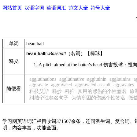
网站首页
汉语字词
英语词汇
范文大全
符号大全
单词
bean ball
bean ball
n.
Baseball
（名词）【棒球】
释义
A pitch aimed at the batter's head.
伤害投球：投
agglutinations
agglutinative
agglutinin
agglutinins
a
aggravate
aggravated
aggravated assault
aggravates
随便看
科技艾斯
科抄
科抑
实用的感伤的个性签名
旅
纠结个性签名句子
为情所困的伤感个性签名
微
学习网英语词汇栏目收词371507余条，连同派生词、复合
明，内容丰富，功能全面。