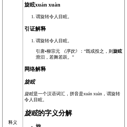
旋眩
xuán xuàn
谓旋转令人目眩。
引证解释
谓旋转令人目眩。
引
唐•柳宗元
《序饮》
：“既或投之，则
旋眩
滑汩，若舞若跃。”
网络解释
旋眩
旋眩
是一个汉语词汇，拼音是xuán xuàn，谓旋转
令人目眩。
旋眩
的字义分解
释义
旋