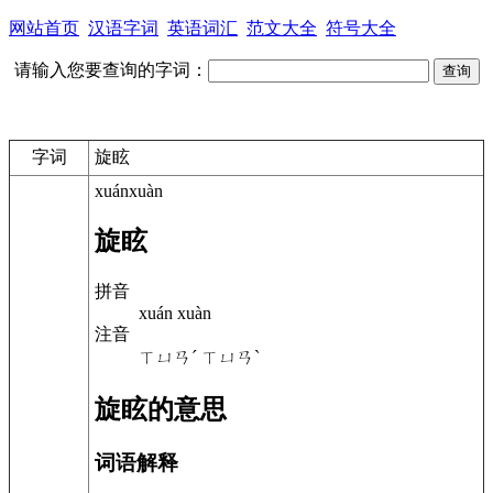
网站首页
汉语字词
英语词汇
范文大全
符号大全
请输入您要查询的字词：
字词
旋眩
xuánxuàn
旋眩
拼音
xuán xuàn
注音
ㄒㄩㄢˊ ㄒㄩㄢˋ
旋眩的意思
词语解释