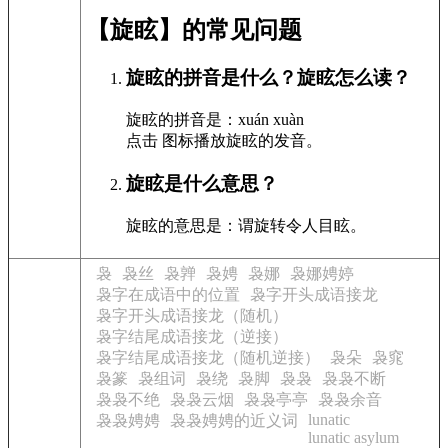
【旋眩】的常见问题
旋眩的拼音是什么？旋眩怎么读？
旋眩的拼音是：xuán xuàn
点击
图标播放旋眩的发音
。
旋眩是什么意思？
旋眩的意思是：谓旋转令人目眩。
袅
袅丝
袅亸
袅娉
袅娜
袅娜娉婷
袅字在成语中的位置
袅字开头成语接龙
袅字开头成语接龙（随机）
袅字结尾成语接龙（逆接）
袅字结尾成语接龙（随机逆接）
袅朵
袅窕
袅篆
袅组词
袅绕
袅脚
袅袅
袅袅不断
袅袅不绝
袅袅云烟
袅袅亭亭
袅袅余音
lunatic
袅袅娉娉
袅袅娉娉的近义词
lunatic asylum