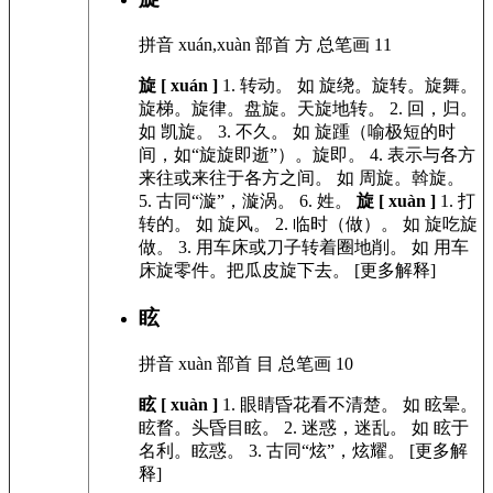
拼音
xuán,xuàn
部首
方
总笔画
11
旋 [ xuán ]
1.
转动。
如
旋绕。旋转。旋舞。
旋梯。旋律。盘旋。天旋地转。
2.
回，归。
如
凯旋。
3.
不久。
如
旋踵（喻极短的时
间，如“旋旋即逝”）。旋即。
4.
表示与各方
来往或来往于各方之间。
如
周旋。斡旋。
5.
古同“漩”，漩涡。
6.
姓。
旋 [ xuàn ]
1.
打
转的。
如
旋风。
2.
临时（做）。
如
旋吃旋
做。
3.
用车床或刀子转着圈地削。
如
用车
床旋零件。把瓜皮旋下去。
[更多解释]
眩
拼音
xuàn
部首
目
总笔画
10
眩 [ xuàn ]
1.
眼睛昏花看不清楚。
如
眩晕。
眩瞀。头昏目眩。
2.
迷惑，迷乱。
如
眩于
名利。眩惑。
3.
古同“炫”，炫耀。 [更多解
释]