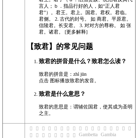
言人；ｂ．指品行好的人，如“正人君
君”）。君王。君上。国君。君权。君临。
君侧。
2.
古代的封号。
如
商君。平原君。
信陵君。长安君。
3.
对对方的尊称。
如
张
君。诸君。
[更多解释]
【致君】的常见问题
致君的拼音是什么？致君怎么读？
致君的拼音是：zhì jūn
点击
图标播放致君的发音
。
致君是什么意思？
致君的意思是：谓辅佐国君，使其成为圣明
之主。
𪛛
𪛜
𪛝
𪛞
𪛟
𪜀
𪜁
𪜂
𪜃
𪜄
𪜅
𪜆
𪜇
𪜈
𪜉
𪜊
𪜋
Gambetta
Gambia
𪜌
𪜍
𪜎
𪜏
𪜐
𪜑
𪜒
𪜓