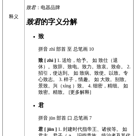
致君
：电器品牌
释义
致君
的字义分解
致
拼音
zhì
部首
至
总笔画
10
致 [ zhì ]
1.
送给，给予。
如
致仕（退
休）。致辞。致电。致力。致哀。致命。
2.
招引，使达到。
如
致病。致使。以致。专
心致志。
3.
样子，情趣。
如
大致。别致。
景致。兴（xìng ）致。
4.
细密，精细。
如
致密。精致。
[更多解释]
君
拼音
jūn
部首
口
总笔画
7
君 [ jūn ]
1.
封建时代指帝王、诸侯等。
如
君主。君子（ａ．旧指贵族、统治者及其代