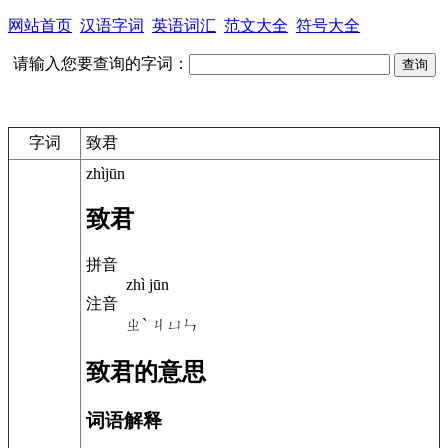
网站首页
汉语字词
英语词汇
范文大全
符号大全
请输入您要查询的字词：
字词
致君
zhìjūn
致君
拼音
zhì jūn
注音
ㄓˋ ㄐㄩㄣ
致君的意思
词语解释