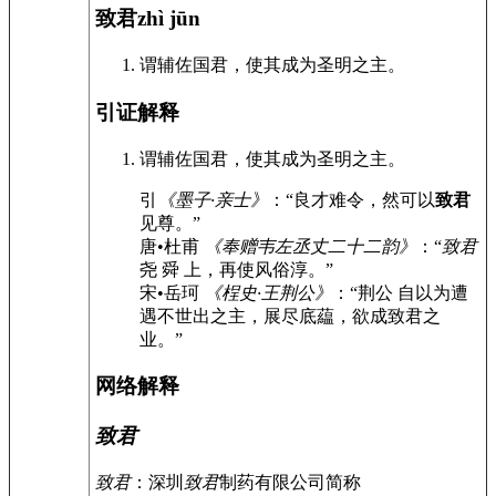
致君
zhì jūn
谓辅佐国君，使其成为圣明之主。
引证解释
谓辅佐国君，使其成为圣明之主。
引
《墨子·亲士》
：“良才难令，然可以
致君
见尊。”
唐•杜甫
《奉赠韦左丞丈二十二韵》
：“
致君
尧 舜 上，再使风俗淳。”
宋•岳珂
《桯史·王荆公》
：“荆公 自以为遭
遇不世出之主，展尽底藴，欲成致君之
业。”
网络解释
致君
致君
：深圳
致君
制药有限公司简称