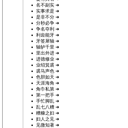
名不副实
➜
实事求是
➜
是非不分
➜
分秒必争
➜
争名夺利
➜
利齿能牙
➜
牙签犀轴
➜
轴轳千里
➜
里出外进
➜
进德修业
➜
业绍箕裘
➜
裘马声色
➜
色胆如天
➜
天涯海角
➜
角巾私第
➜
第一把手
➜
手忙脚乱
➜
乱七八糟
➜
糟糠之妇
➜
妇人之见
➜
见微知著
➜