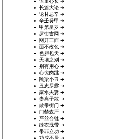
语重心长
➜
长篇大论
➜
论甘忌辛
➜
辛壬癸甲
➜
甲第星罗
➜
罗钳吉网
➜
网开三面
➜
面不改色
➜
色胆包天
➜
天壤之别
➜
别有用心
➜
心惊肉跳
➜
跳梁小丑
➜
丑态尽露
➜
露水夫妻
➜
妻离子散
➜
散带衡门
➜
门禁森严
➜
严丝合缝
➜
缝衣浅带
➜
带罪立功
➜
功成不居
➜