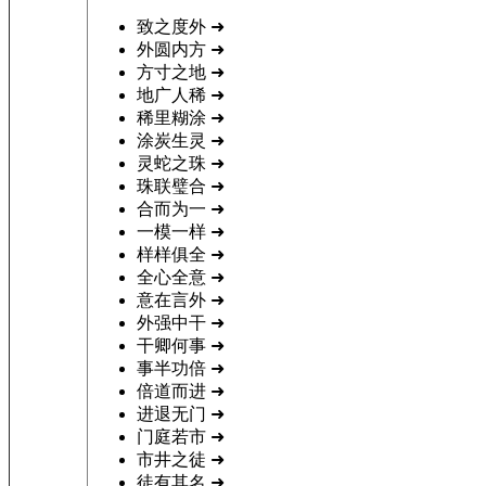
致之度外
➜
外圆内方
➜
方寸之地
➜
地广人稀
➜
稀里糊涂
➜
涂炭生灵
➜
灵蛇之珠
➜
珠联璧合
➜
合而为一
➜
一模一样
➜
样样俱全
➜
全心全意
➜
意在言外
➜
外强中干
➜
干卿何事
➜
事半功倍
➜
倍道而进
➜
进退无门
➜
门庭若市
➜
市井之徒
➜
徒有其名
➜