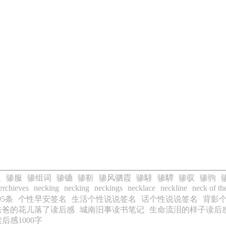
星
骖服
骖组词
骖镳
骖靳
骖风驷霞
骖騑
骖驔
骖驭
骖驹
erchieves
necking
necking
neckings
necklace
neckline
neck of t
5条
个性早安签名
生活个性说说签名
话个性说说签名
背影
爸爸的花儿落了读后感
城南旧事读书笔记
生命流泪的样子读后
后感1000字