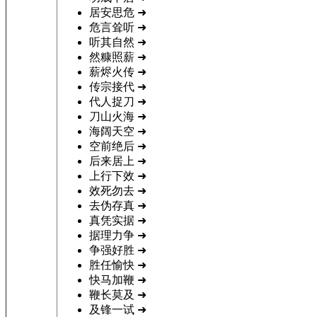
居安思危
➜
危言耸听
➜
听其自然
➜
然糠照薪
➜
薪烬火传
➜
传宗接代
➜
代人捉刀
➜
刀山火海
➜
海阔天空
➜
空前绝后
➜
后来居上
➜
上行下效
➜
效死勿去
➜
去伪存真
➜
真凭实据
➜
据理力争
➜
争强好胜
➜
胜任愉快
➜
快马加鞭
➜
鞭长莫及
➜
及锋一试
➜