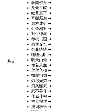
著粪佛头
➜
头晕目眩
➜
眩目震耳
➜
耳鬓厮磨
➜
磨杵成针
➜
针锋相对
➜
对牛弹琴
➜
琴棋书画
➜
画饼充饥
➜
饥肠辘辘
➜
辘辘远听
➜
听天由命
➜
释义
命若悬丝
➜
丝丝入扣
➜
扣槃扪烛
➜
烛尽光穷
➜
穷兵黩武
➜
武不善作
➜
作威作福
➜
福善祸淫
➜
淫词秽语
➜