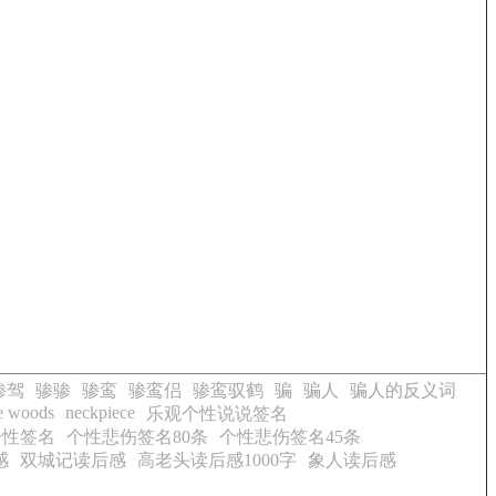
骖驾
骖骖
骖鸾
骖鸾侣
骖鸾驭鹤
骗
骗人
骗人的反义词
he woods
neckpiece
乐观个性说说签名
个性签名
个性悲伤签名80条
个性悲伤签名45条
感
双城记读后感
高老头读后感1000字
象人读后感