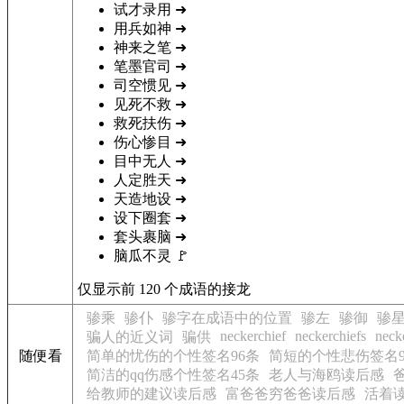
试才录用
➜
用兵如神
➜
神来之笔
➜
笔墨官司
➜
司空惯见
➜
见死不救
➜
救死扶伤
➜
伤心惨目
➜
目中无人
➜
人定胜天
➜
天造地设
➜
设下圈套
➜
套头裹脑
➜
脑瓜不灵
🚩
仅显示前 120 个成语的接龙
骖乘
骖仆
骖字在成语中的位置
骖左
骖御
骖
neckerchief
neckerchiefs
neck
骗人的近义词
骗供
随便看
简单的忧伤的个性签名96条
简短的个性悲伤签名9
简洁的qq伤感个性签名45条
老人与海鸥读后感
给教师的建议读后感
富爸爸穷爸爸读后感
活着读