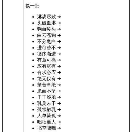
换一批
淋漓尽致
➜
头破血淋
➜
狗血喷头
➜
白云苍狗
➜
不分皂白
➜
进可替不
➜
循序渐进
➜
有章可循
➜
应有尽有
➜
有求必应
➜
绝无仅有
➜
坚苦卓绝
➜
脆而不坚
➜
干干脆脆
➜
乳臭未干
➜
孤犊触乳
➜
人单势孤
➜
咄咄逼人
➜
书空咄咄
➜