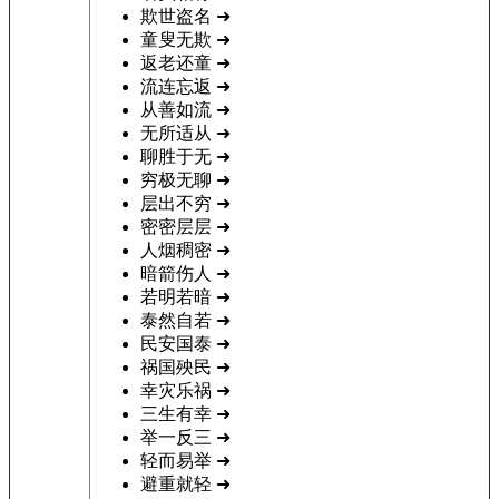
欺世盗名
➜
童叟无欺
➜
返老还童
➜
流连忘返
➜
从善如流
➜
无所适从
➜
聊胜于无
➜
穷极无聊
➜
层出不穷
➜
密密层层
➜
人烟稠密
➜
暗箭伤人
➜
若明若暗
➜
泰然自若
➜
民安国泰
➜
祸国殃民
➜
幸灾乐祸
➜
三生有幸
➜
举一反三
➜
轻而易举
➜
避重就轻
➜