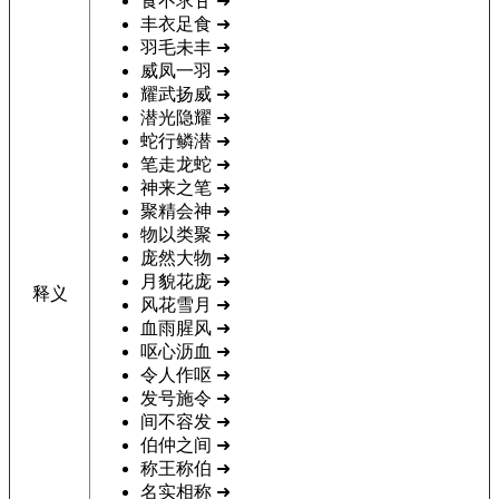
食不求甘
➜
丰衣足食
➜
羽毛未丰
➜
威凤一羽
➜
耀武扬威
➜
潜光隐耀
➜
蛇行鳞潜
➜
笔走龙蛇
➜
神来之笔
➜
聚精会神
➜
物以类聚
➜
庞然大物
➜
月貌花庞
➜
释义
风花雪月
➜
血雨腥风
➜
呕心沥血
➜
令人作呕
➜
发号施令
➜
间不容发
➜
伯仲之间
➜
称王称伯
➜
名实相称
➜