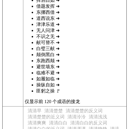
挥洒自如
➜
借题发挥
➜
东挪西借
➜
道西说东
➜
津津乐道
➜
无人问津
➜
不识之无
➜
献可替不
➜
白璧三献
➜
颠倒黑白
➜
东跑西颠
➜
避世墙东
➜
临难不避
➜
如履如临
➜
操纵自如
➜
匪躬之操
🚩
仅显示前 120 个成语的接龙
清清早
清清楚楚
清清楚楚的反义词
清清楚楚的近义词
清清泠泠
清清浅浅
清清爽爽
清清白白
清清白白的反义词
清清白白的近义词
清清谨谨
清清静静
清渟