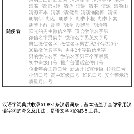
清渫
清渭浊泾
清游
清湍
清湛
清源
清源山
清源正本
清溜
清溜溜
清溪渔隐图
清溷
胡胡伊
胡茬
胡萝卜
胡萝卜根
胡萝卜素
胡萝卜醇
胡蒜
胡蜂
胡蜂巢
胡蜂科
随便看
阳光的男生微信名字
嘻哈微信名字男
微信名字男俩字
微信名字男英文字母
男生微信名字
微信名字男古风2个字320个
00后微信名字男
男生2个字微信名字
男的微信名字
微信名字男三个字最新
初中班级口号
推广普通话宣传口号
企业年会主题口号
新店开张宣传语
拉歌口号
小组口号
高中班级口号
班风口号
安全警示语
质量月口号
汉语字词典共收录619831条汉语词条，基本涵盖了全部常用汉
语字词的释义及用法，是语文学习的必备工具。