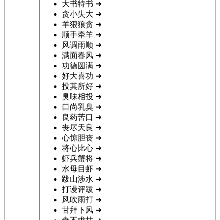
大书特书
➜
贪小失大
➜
羊狠狼贪
➜
顺手牵羊
➜
风调雨顺
➜
满面春风
➜
功德圆满
➜
好大喜功
➜
投其所好
➜
臭味相投
➜
口尚乳臭
➜
良药苦口
➜
丧尽天良
➜
心惊胆丧
➜
将心比心
➜
虾兵蟹将
➜
水母目虾
➜
跋山涉水
➜
打谩评跋
➜
风吹雨打
➜
甘拜下风
➜