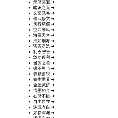
无所回避
➜
略识之无
➜
文韬武略
➜
偃武修文
➜
风行草偃
➜
空穴来风
➜
海阔天空
➜
浩如烟海
➜
昏昏浩浩
➜
利令智昏
➜
急功近利
➜
当务之急
➜
锐不可当
➜
养精蓄锐
➜
娇生惯养
➜
金屋藏娇
➜
惜墨如金
➜
在所不惜
➜
自由自在
➜
渊源有自
➜
如临深渊
➜