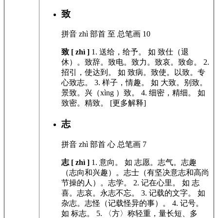
致
拼音
zhì
部首
至
总笔画
10
致 [ zhì ]
1.
送给，给予。
如
致仕（退
休）。致辞。致电。致力。致哀。致命。
2.
招引，使达到。
如
致病。致使。以致。专
心致志。
3.
样子，情趣。
如
大致。别致。
景致。兴（xìng ）致。
4.
细密，精细。
如
致密。精致。
[更多解释]
志
拼音
zhì
部首
心
总笔画
7
志 [ zhì ]
1.
意向。
如
志愿。志气。志趣
（志向和兴趣）。志士（有坚决意志和高尚
节操的人）。志学。
2.
记在心里。
如
志
喜。志哀。永志不忘。
3.
记载的文字。
如
杂志。志怪（记载怪异的事）。
4.
记号。
如
标志。
5.
〈方〉称轻重，量长短、多