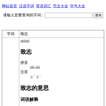
网站首页
汉语字词
英语词汇
范文大全
符号大全
请输入您要查询的字词：
字词
致志
zhìzhì
致志
拼音
zhì zhì
注音
ㄓˋ ㄓˋ
致志的意思
词语解释