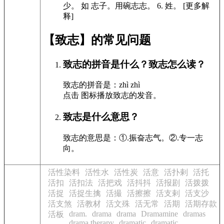
少。
如
志子。用碗志志。
6.
姓。 [更多解
释]
【致志】的常见问题
致志的拼音是什么？致志怎么读？
致志的拼音是：zhì zhì
点击
图标播放致志的发音
。
致志是什么意思？
致志的意思是：①.振奋志气。②.专一志
向。
活性染料
活性水
活性炭
活意
活扑剌
活托
活扣
活扣法
活把戏
活抖抖
活报剧
活拨拨
活捉
活捉生擒
活撮
活擦擦
活支剌
活支沙
活支煞
活教材
活文殊
活无常
活期
活期存款
dram.
drama
drama
Dramamine
dramas
活板
drama therapy
dramatic
dramatic