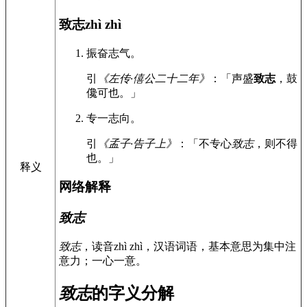
致志
zhì zhì
振奋志气。
引
《左传·僖公二十二年》
：「声盛
致志
，鼓
儳可也。」
专一志向。
引
《孟子·告子上》
：「不专心
致志
，则不得
也。」
释义
网络解释
致志
致志
，读音zhì zhì，汉语词语，基本意思为集中注
意力；一心一意。
致志
的字义分解