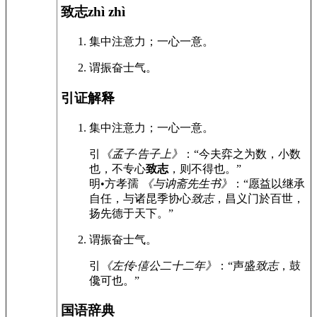
致志
zhì zhì
集中注意力；一心一意。
谓振奋士气。
引证解释
集中注意力；一心一意。
引
《孟子·告子上》
：“今夫弈之为数，小数
也，不专心
致志
，则不得也。”
明•方孝孺
《与讷斋先生书》
：“愿益以继承
自任，与诸昆季协心
致志
，昌义门於百世，
扬先德于天下。”
谓振奋士气。
引
《左传·僖公二十二年》
：“声盛
致志
，鼓
儳可也。”
国语辞典