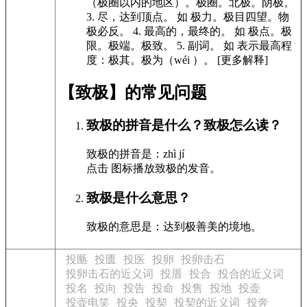
（极圈以内的地区）。极圈。北极。阴极。
3.
尽，达到顶点。
如
极力。极目四望。物
极必反。
4.
最高的，最终的。
如
极点。极
限。极端。极致。
5.
副词。
如
表示最高程
度：极其。极为（wéi ）。
[更多解释]
【致极】的常见问题
致极的拼音是什么？致极怎么读？
致极的拼音是：zhì jí
点击
图标播放致极的发音
。
致极是什么意思？
致极的意思是：达到极善美的境地。
投匦
投匮
投医
投卵
投卵击石
投卵击石的近义词
投厝
投合
投合的近义词
投名
投向
投告
投命
投售
投地
投壶
投壶电笑
投央
投契
投契的近义词
投奔