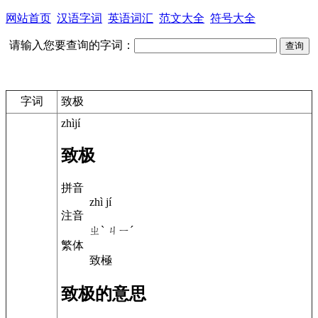
网站首页
汉语字词
英语词汇
范文大全
符号大全
请输入您要查询的字词：
字词
致极
zhìjí
致极
拼音
zhì jí
注音
ㄓˋ ㄐㄧˊ
繁体
致極
致极的意思