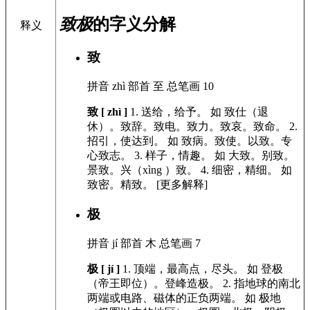
致极
的字义分解
释义
致
拼音
zhì
部首
至
总笔画
10
致 [ zhì ]
1.
送给，给予。
如
致仕（退
休）。致辞。致电。致力。致哀。致命。
2.
招引，使达到。
如
致病。致使。以致。专
心致志。
3.
样子，情趣。
如
大致。别致。
景致。兴（xìng ）致。
4.
细密，精细。
如
致密。精致。
[更多解释]
极
拼音
jí
部首
木
总笔画
7
极 [ jí ]
1.
顶端，最高点，尽头。
如
登极
（帝王即位）。登峰造极。
2.
指地球的南北
两端或电路、磁体的正负两端。
如
极地