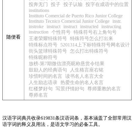
投奔无门
投子
投子认输
投字在成语中的位置
institutions
Instituto Comercial de Puerto Rico Junior College
Instituto Tecnico Comercial Junior College
instr.
instroke
instruct
instruct
instructed
instructing
instruction
个性符号
特殊符号右上角句号
随便看
王者荣耀特殊符号
特殊符号怎么打出来
特殊标点符号
5201314上下标特殊符号网名设计
街头篮球特殊符号
怎么打出特殊符号
特殊昵称符号
放榜-第7期微信漂亮昵称悬赏令结果
鼓励人的经典语句
人生格言座右铭
珍惜时间的名言
读书名人名言大全
人生励志语录
热爱生命的名人名言
红楼梦好句
写景抒情好句
尊师重教的名言
尊师名言
汉语字词典共收录619831条汉语词条，基本涵盖了全部常用汉
语字词的释义及用法，是语文学习的必备工具。