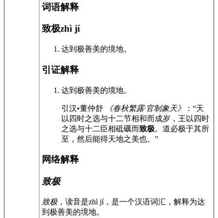
词语解释
致极
zhì jí
达到极善美的境地。
引证解释
达到极善美的境地。
引
汉•董仲舒
《春秋繁露·官制象天》
：“天
以四时之选与十二节相和而成岁，王以四时
之选与十二臣相砥礪而
致极
。道必极于其所
至，然后能得天地之美也。”
网络解释
致极
致极
，读音是zhì jí，是一个汉语词汇，解释为达
到极善美的境地。