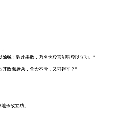
。”
以除贼；致此果敢，乃名为毅言能强毅以立功。”
欲其敌愾
致果
，舍命不渝，又可得乎？”
勇敢地杀敌立功。