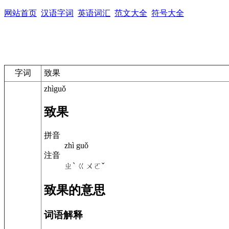
网站首页
汉语字词
英语词汇
范文大全
符号大全
字词
致果
zhìguǒ
致果
拼音
zhì guǒ
注音
ㄓˋ ㄍㄨㄛˇ
致果的意思
词语解释