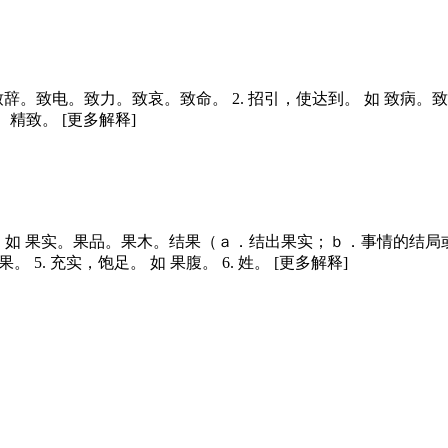
致辞。致电。致力。致哀。致命。
2.
招引，使达到。
如
致病。致
。精致。
[更多解释]
。
如
果实。果品。果木。结果（ａ．结出果实；ｂ．事情的结局
果。
5.
充实，饱足。
如
果腹。
6.
姓。 [更多解释]