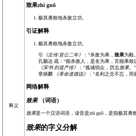
致果
zhì guǒ
极其勇敢地杀敌立功。
引证解释
极其勇敢地杀敌立功。
引
《左传·宣公二年》
：“杀敌为果，
致果
为毅
孔颖达 疏：“能杀敌人，是名为果，言能果敢
《宋书·刘道产传》
：“孤城弱众，厉志
致果
。”
章炳麟
《革命道德说》
：“名利之念不忘，而
网络解释
致果
（词语）
释义
致果
是一个汉语词语，读音是zhì guǒ，是指极其
致果
的字义分解