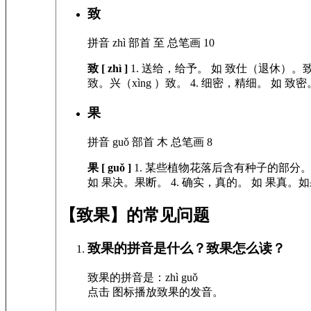
致
拼音
zhì
部首
至
总笔画
10
致 [ zhì ]
1.
送给，给予。
如
致仕（退休）。
致。兴（xìng ）致。
4.
细密，精细。
如
致密
果
拼音
guǒ
部首
木
总笔画
8
果 [ guǒ ]
1.
某些植物花落后含有种子的部分
如
果决。果断。
4.
确实，真的。
如
果真。如
【致果】的常见问题
致果的拼音是什么？致果怎么读？
致果的拼音是：zhì guǒ
点击
图标播放致果的发音
。