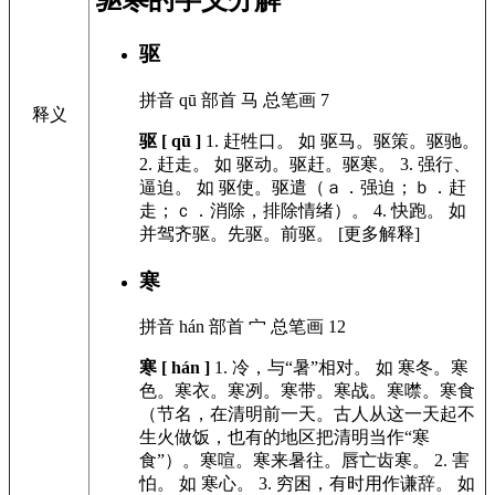
驱寒
的字义分解
驱
拼音
qū
部首
马
总笔画
7
释义
驱 [ qū ]
1.
赶牲口。
如
驱马。驱策。驱驰。
2.
赶走。
如
驱动。驱赶。驱寒。
3.
强行、
逼迫。
如
驱使。驱遣（ａ．强迫；ｂ．赶
走；ｃ．消除，排除情绪）。
4.
快跑。
如
并驾齐驱。先驱。前驱。
[更多解释]
寒
拼音
hán
部首
宀
总笔画
12
寒 [ hán ]
1.
冷，与“暑”相对。
如
寒冬。寒
色。寒衣。寒冽。寒带。寒战。寒噤。寒食
（节名，在清明前一天。古人从这一天起不
生火做饭，也有的地区把清明当作“寒
食”）。寒喧。寒来暑往。唇亡齿寒。
2.
害
怕。
如
寒心。
3.
穷困，有时用作谦辞。
如