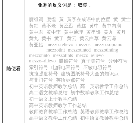
驱寒的反义词是： 取暖 。
黂组词
黂缊
黃
黃字在成语中的位置
黄
黄㝉
黄䌷
黄不老
黄丕烈
黄丝
黄中
黄中内润
黄中君
黄中李
黄中通理
黄串饼
黄丸
黄丹
黄九
黄书
黄了
黄云
黄云白草
黄云谶
mezzo-relievo
mezzos
mezzo-soprano
黄亚姑
mezzotint
mezzotinted
mezzotinting
mezzotinto
mezzotints
mezzo–relievo
mezzo–rilievo
麒麟符号
真子集符号
分钟符号
索引符号
电解电容符号
压敏电阻符号
随便看
抗拉强度符号
建筑图纸符号大全的知识点
与非门符号
英语标点符号
初中英语教师教学总结
高二英语教学工作总结
高二语文教学总结
初中数学教学工作总结
初一语文上册教学总结
高中英语教师教学工作总结
教师教育教学工作总结
英语教师教学工作总结
高中语文教学工作总结
初中语文教师教学总结