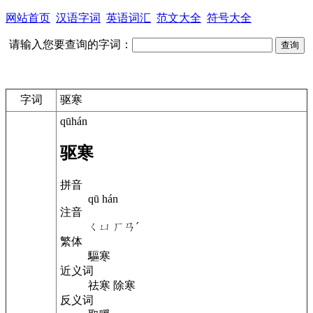
网站首页
汉语字词
英语词汇
范文大全
符号大全
请输入您要查询的字词：
字词
驱寒
qūhán
驱寒
拼音
qū hán
注音
ㄑㄩ ㄏㄢˊ
繁体
驅寒
近义词
祛寒
除寒
反义词