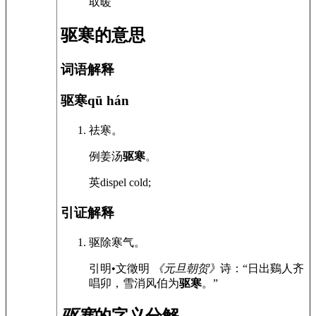
取暖
驱寒的意思
词语解释
驱寒
qū hán
祛寒。
例
姜汤
驱寒
。
英
dispel cold;
引证解释
驱除寒气。
引
明•文徵明
《元旦朝贺》
诗：“日出鷄人齐
唱卯，雪消风伯为
驱寒
。”