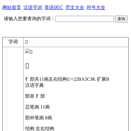
网站首页
汉语字词
英语词汇
范文大全
符号大全
请输入您要查询的字词：
字词
𢮥
𢮥
扌部
共11画
左右结构
U+22BA5
CJK 扩展B
汉语字典
部首
扌部
总笔画
11画
部外笔画
8画
结构
左右结构