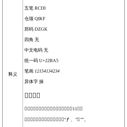
五笔
RCDI
仓颉
QIKF
郑码
DZGK
四角
无
中文电码
无
统一码
U+22BA5
笔画
12154134234
释义
异体字
操
𢮥
字概述
〔
𢮥
〕字拼音是，部首是扌，总笔画是11画。
〔
𢮥
〕字是左右结构，可拆字为“
扌、
"𠫭"
”。