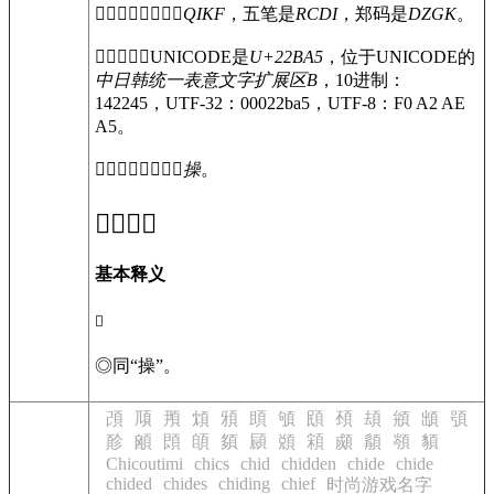
〔
𢮥
〕字仓颉码是
QIKF
，五笔是
RCDI
，郑码是
DZGK
。
〔
𢮥
〕字的UNICODE是
U+22BA5
，位于UNICODE的
中日韩统一表意文字扩展区B
，10进制：
142245，UTF-32：00022ba5，UTF-8：F0 A2 AE
A5。
〔
𢮥
〕字异体字是
操
。
𢮥
的意思
基本释义
𢮥
◎
同“操”。
䪱
䪲
䪳
䪴
䪵
䪶
䪷
䪸
䪹
䪺
䪻
䪼
䪽
䪾
䪿
䫀
䫁
䫂
䫃
䫄
䫅
䫆
䫇
䫈
䫉
Chicoutimi
chics
chid
chidden
chide
chide
chided
chides
chiding
chief
时尚游戏名字