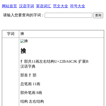
网站首页
汉语字词
英语词汇
范文大全
符号大全
请输入您要查询的字词：
字词
𢮦
𢮦
扌部
共11画
左右结构
U+22BA6
CJK 扩展B
汉语字典
部首
扌部
总笔画
11画
部外笔画
8画
结构
左右结构