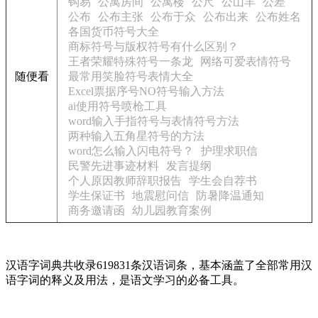
钩易
公寓房间
公寓楼
公尺
公山羊
公差
公布
公布主张
公布于众
公布出来
公布姓名
各国货币符号大全
商标符号与版权符号有什么区别？
王者荣耀特殊符号一条龙
网络可爱表情符号
随便看
最常用笑脸符号表情大全
Excel票据序号NO符号输入方法
ai使用符号喷枪工具
word输入手指符号与表情符号方法
两种输入五角星符号的方法
word怎么输入闪电符号？
护理求职信
民警先进事迹材料
发言提纲
个人原因教师辞职报告
学生会自荐书
学生保证书
地震慰问信
防暑降温通知
商务邀请函
幼儿园教育案例
汉语字词典共收录619831条汉语词条，基本涵盖了全部常用汉
语字词的释义及用法，是语文学习的必备工具。