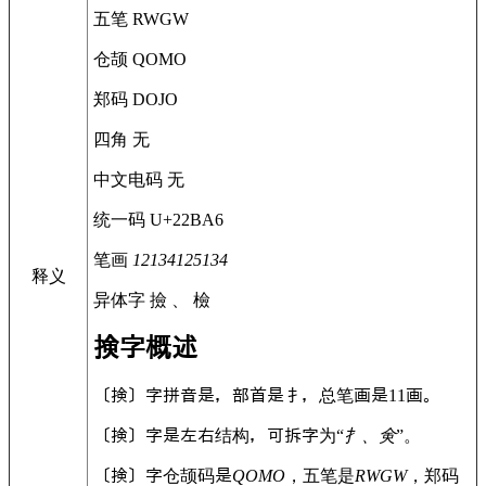
五笔
RWGW
仓颉
QOMO
郑码
DOJO
四角
无
中文电码
无
统一码
U+22BA6
笔画
12134125134
释义
异体字
撿 、 檢
𢮦
字概述
〔
𢮦
〕字拼音是，部首是扌，总笔画是11画。
〔
𢮦
〕字是左右结构，可拆字为“
扌、㑒
”。
〔
𢮦
〕字仓颉码是
QOMO
，五笔是
RWGW
，郑码