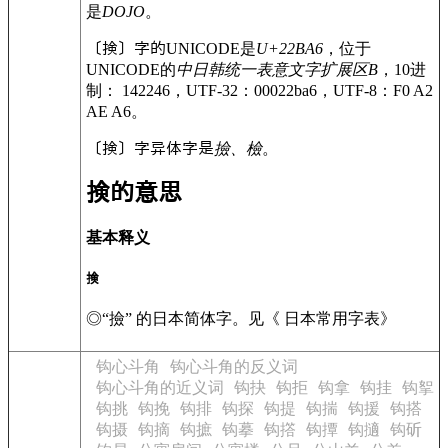
是
DOJO
。
〔
𢮦
〕字的UNICODE是
U+22BA6
，位于
UNICODE的
中日韩统一表意文字扩展区B
，10进
制： 142246，UTF-32：00022ba6，UTF-8：F0 A2
AE A6。
〔
𢮦
〕字异体字是
撿、檢
。
𢮦
的意思
基本释义
𢮦
◎
“撿” 的日本简体字。见《 日本常用字表》
钩心斗角
钩心斗角的反义词
钩心斗角的近义词
钩抉
钩拒
钩拿
钩挂
钩挐
钩挑
钩挽
钩排
钩探
钩提
钩揣
钩援
钩搭
钩摄
钩摘
钩摭
钩摹
钩撘
钩撢
钩擿
钩斫