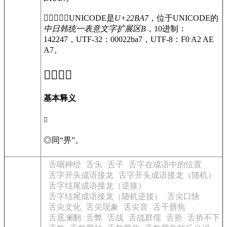
〔
𢮧
〕字的UNICODE是
U+22BA7
，位于UNICODE的
中日韩统一表意文字扩展区B
，10进制：
142247，UTF-32：00022ba7，UTF-8：F0 A2 AE
A7。
𢮧
的意思
基本释义
𢮧
◎
同“畀”。
舌咽神经
舌头
舌子
舌字在成语中的位置
舌字开头成语接龙
舌字开头成语接龙（随机）
舌字结尾成语接龙（逆接）
舌字结尾成语接龙（随机逆接）
舌尖口快
舌尖文化
舌尖现象
舌尖音
舌干唇焦
舌底澜翻
舌弊
舌战
舌战群儒
舌挢
舌挢不下