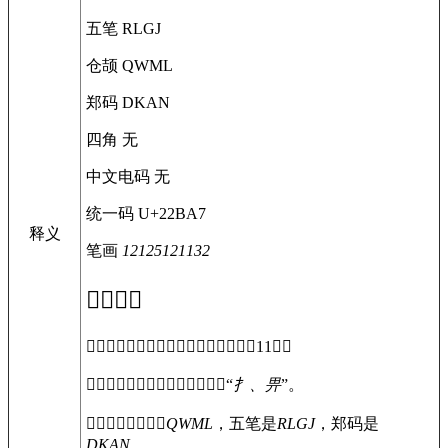
五笔
RLGJ
仓颉
QWML
郑码
DKAN
四角
无
中文电码
无
统一码
U+22BA7
释义
笔画
12125121132
𢮧
字概述
〔
𢮧
〕字拼音是，部首是扌，总笔画是11画。
〔
𢮧
〕字是左右结构，可拆字为“
扌、畀
”。
〔
𢮧
〕字仓颉码是
QWML
，五笔是
RLGJ
，郑码是
DKAN
。