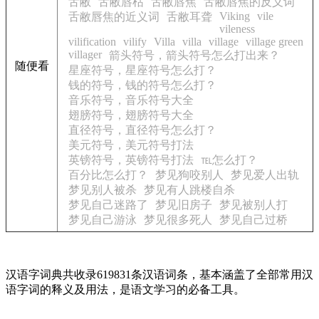
舌敝
舌敝唇枯
舌敝唇焦
舌敝唇焦的反义词
Viking
vile
舌敝唇焦的近义词
舌敝耳聋
vileness
vilification
vilify
Villa
villa
village
village green
villager
箭头符号，箭头符号怎么打出来？
随便看
星座符号，星座符号怎么打？
钱的符号，钱的符号怎么打？
音乐符号，音乐符号大全
翅膀符号，翅膀符号大全
直径符号，直径符号怎么打？
美元符号，美元符号打法
英镑符号，英镑符号打法
℡怎么打？
百分比怎么打？
梦见狗咬别人
梦见爱人出轨
梦见别人被杀
梦见有人跳楼自杀
梦见自己迷路了
梦见旧房子
梦见被别人打
梦见自己游泳
梦见很多死人
梦见自己过桥
汉语字词典共收录619831条汉语词条，基本涵盖了全部常用汉
语字词的释义及用法，是语文学习的必备工具。