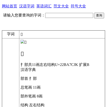
网站首页
汉语字词
英语词汇
范文大全
符号大全
请输入您要查询的字词：
字词
𢮧
𢮧
扌部
共11画
左右结构
U+22BA7
CJK 扩展B
汉语字典
部首
扌部
总笔画
11画
部外笔画
8画
结构
左右结构