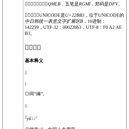
〔
𢮳
〕字仓颉码是
QMLB
，五笔是
RGMI
，郑码是
DFV
。
〔
𢮳
〕字的UNICODE是
U+22BB3
，位于UNICODE的
中日韩统一表意文字扩展区B
，10进制：
142259，UTF-32：00022bb3，UTF-8：F0 A2 AE
B3。
𢮳
的意思
基本释义
𢮳
1
◎
同“掚”。
𢮳
2
yǔ
ㄩˇ