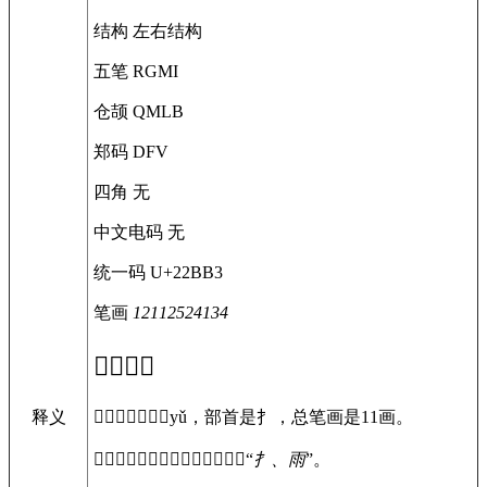
结构
左右结构
五笔
RGMI
仓颉
QMLB
郑码
DFV
四角
无
中文电码
无
统一码
U+22BB3
笔画
12112524134
𢮳
字概述
〔
𢮳
〕字拼音是yǔ，部首是扌，总笔画是11画。
释义
〔
𢮳
〕字是左右结构，可拆字为“
扌、雨
”。