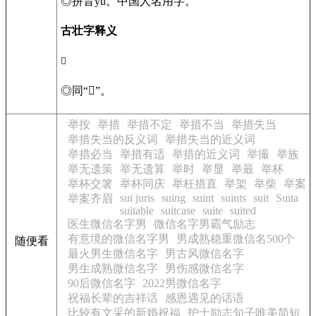
◎
拼音yǔ。中国人名用字。
古壮字释义
𢮳
◎
同“
𰂑
”。
举按
举措
举措不定
举措不当
举措失当
举措失当的反义词
举措失当的近义词
举措必当
举措有适
举措的近义词
举撮
举族
举无遗策
举无遗算
举时
举显
举最
举杯
举杯交箸
举杯同庆
举枉措直
举架
举柴
举案
sui juris
suing
suint
suints
suit
Suita
举案齐眉
suitable
suitcase
suite
suited
医生微信名字男
微信名字男霸气励志
有意境的微信名字男
男成熟稳重微信名500个
随便看
最火男生微信名字
男古风微信名字
男生成熟微信名字
男伤感微信名字
90后微信名字
2022男微信名字
祝福长辈的吉祥话
感恩遇见的话语
比较有文采的新婚祝福
护士励志句子唯美简短