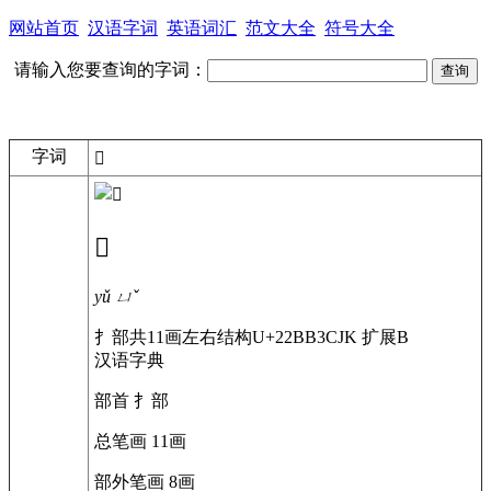
网站首页
汉语字词
英语词汇
范文大全
符号大全
请输入您要查询的字词：
字词
𢮳
𢮳
yǔ
ㄩˇ
扌部
共11画
左右结构
U+22BB3
CJK 扩展B
汉语字典
部首
扌部
总笔画
11画
部外笔画
8画