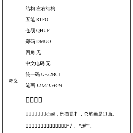
结构
左右结构
五笔
RTFO
仓颉
QHUF
郑码
DMUO
四角
无
中文电码
无
统一码
U+22BC1
释义
笔画
12131154444
𢯁
字概述
〔
𢯁
〕字拼音是chuā，部首是扌，总笔画是11画。
〔
𢯁
〕字是左右结构，可拆字为“
扌、
"𤆬"
”。