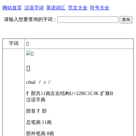
网站首页
汉语字词
英语词汇
范文大全
符号大全
请输入您要查询的字词：
字词
𢯁
𢯁
chuā
ㄔㄨㄚ
扌部
共11画
左右结构
U+22BC1
CJK 扩展B
汉语字典
部首
扌部
总笔画
11画
部外笔画
8画