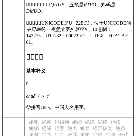
〔
𢯁
〕字仓颉码是
QHUF
，五笔是
RTFO
，郑码是
DMUO
。
〔
𢯁
〕字的UNICODE是
U+22BC1
，位于UNICODE的
中日韩统一表意文字扩展区B
，10进制：
142273，UTF-32：00022bc1，UTF-8：F0 A2 AF
81。
𢯁
的意思
基本释义
𢯁
chuā
ㄔㄨㄚ
◎
拼音chuā。中国人名用字。
絶粻
絶精
絶组词
絶经
絶统
絶绪
絶续
絶编
絶缘
絶缨
絶美
絶羣
絶群拔类
絶肠
絶肮
絶育
絶胜
絶脉
絶脰
絶膑
絶膓
絶致