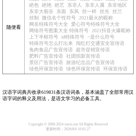
絶色
絶艳
絶艺
东非人
东非人属
东非地区
东非大裂谷
东面
东风
丝一样
丝光
丝兰
丝制
微信名个性符号
2021最火的昵称
网名特殊符号大全
爱心符号特殊符号大全
随便看
网络符号图案大全 特殊符号
2021抖音火爆昵称
上下半框符号
id特殊符号
~是什么符号
特殊符号怎么打出来
闯红灯交通安全宣传语
兔肉食品广告宣传语
超市促销宣传语
肥料广告宣传语
社团招新宣传语
景区广告宣传语
旅游纪念品广告宣传语
绿色环保宣传语
绿色环保宣传语
环保宣传语
汉语字词典共收录619831条汉语词条，基本涵盖了全部常用汉
语字词的释义及用法，是语文学习的必备工具。
Copyright © 2000-2024 xuexi.run All Rights Reserved
更新时间：2026/8/6 10:01:27