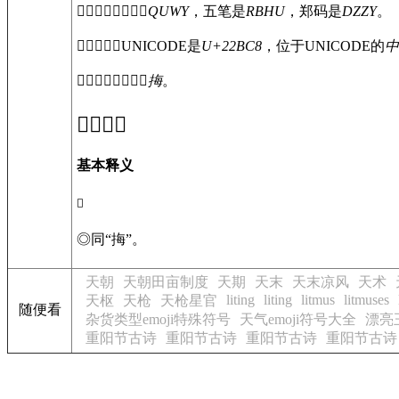
〔
𢯈
〕字仓颉码是
QUWY
，五笔是
RBHU
，郑码是
DZZY
。
〔
𢯈
〕字的UNICODE是
U+22BC8
，位于UNICODE的
中
〔
𢯈
〕字异体字是
挴
。
𢯈
的意思
基本释义
𢯈
◎
同“挴”。
天朝
天朝田亩制度
天期
天末
天末凉风
天术
liting
liting
litmus
litmuses
天枢
天枪
天枪星官
随便看
杂货类型emoji特殊符号
天气emoji符号大全
漂亮
重阳节古诗
重阳节古诗
重阳节古诗
重阳节古诗