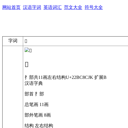
网站首页
汉语字词
英语词汇
范文大全
符号大全
字词
𢯈
𢯈
扌部
共11画
左右结构
U+22BC8
CJK 扩展B
汉语字典
部首
扌部
总笔画
11画
部外笔画
8画
结构
左右结构