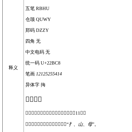
五笔
RBHU
仓颉
QUWY
郑码
DZZY
四角
无
中文电码
无
统一码
U+22BC8
释义
笔画
12125255414
异体字
挴
𢯈
字概述
〔
𢯈
〕字拼音是，部首是扌，总笔画是11画。
〔
𢯈
〕字是左右结构，可拆字为“
扌、山、母
”。