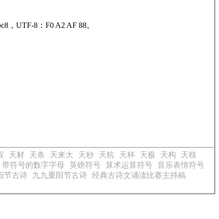
c8，UTF-8：F0 A2 AF 88。
权
天材
天条
天来大
天杪
天杭
天杯
天极
天构
天枝
带符号的数字字母
英镑符号
算术运算符号
音乐表情符号
阳节古诗
九九重阳节古诗
经典古诗文诵读比赛主持稿