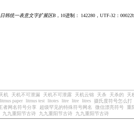
日韩统一表意文字扩展区B
，10进制： 142280，UTF-32：00022b
天机
天机不可泄漏
天机不可泄露
天机云锦
天杀
天杀的
天
litmus paper
litmus test
litotes
litre
litre
litres
摄氏度符号怎么打
王者网名符号分享
超级罕见的特殊符号网名
微信漂亮符号
重
九九重阳节古诗
九九重阳节古诗
九九重阳节古诗