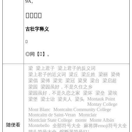
9A。
𭧚
的意思
古壮字释义
𭧚
◎
同【
𱟐
】。
梁
梁上君子
梁上君子的反义词
梁上君子的近义词
梁丘
梁丘姓
梁丽
梁倚
梁倡
梁傅
梁党
梁冠
梁叟
梁台
梁启超
梁园
梁园虽好，不是久住之乡
梁园虽好，不是久恋之家
梁坏
梁垒
梁埃
Montauk Point
梁堡
梁士诒
梁夫人
梁头
Montay College
Mont Blanc
Montcalm Community College
Montcalm de Saint-Veran
Montclair
Montclair State College
monte
Monte Albán
随便看
Montebello
全部符号大全
麻将牌emoji符号大全
箭头符号大全
熔断器符号FU