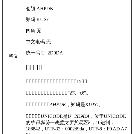
仓颉
AHPDK
郑码
KUXG
四角
无
中文电码
无
统一码
U+2D9DA
释义
𭧚
字概述
〔
𭧚
〕字拼音是，部首是日，总笔画是15画。
〔
𭧚
〕字是左右结构，可拆字为“
易、快
”。
〔
𭧚
〕字仓颉码是
AHPDK
，郑码是
KUXG
。
〔
𭧚
〕字的UNICODE是
U+2D9DA
，位于UNICODE
的
中日韩统一表意文字扩展区F
，10进制：
186842，UTF-32：0002d9da，UTF-8：F0 AD A7