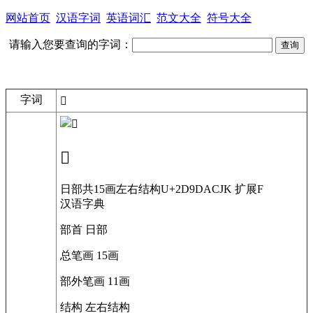
网站首页
汉语字词
英语词汇
范文大全
符号大全
请输入您要查询的字词：
字词
𭧚
𭧚
日部
共15画
左右结构
U+2D9DA
CJK 扩展F
汉语字典
部首
日部
总笔画
15画
部外笔画
11画
结构
左右结构