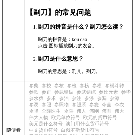
【剾刀】的常见问题
剾刀的拼音是什么？剾刀怎么读？
剾刀的拼音是：kōu dāo
点击
图标播放剾刀的发音
。
剾刀是什么意思？
剾刀的意思是：刑具。剜刀。
参柴
参校
参核
参检
参榜
参横
参横斗转
参款
参正
参武错纵
参武错综
参比元素
参毕
参水猿
参求
参治
参注
参涉
参漏
参潭
参灵
参照
参照物
参照系
参燮
伞菌
伞衣
伞降
伞降医生
伞鸟
伟人
伟刚
伟哥
伟大
伟大人物
欧元单位符号
欧元的货币符号
美元是什么符号
澳门用什么货币符号
随便看
中文货币符号
白俄罗斯货币符号