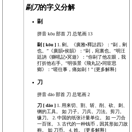
剾刀
的字义分解
剾
拼音
kōu
部首
刀
总笔画
13
剾 [ kōu ]
1.
剜。《廣雅•釋詁四》：“剾，剜
也。”《廣韻•侯韻》：“剾，宛裏也。”明汪
廷訥《獅吼記•冥遊》：“你剾了他左眼，我
打折他右手。”明張景《飛丸記•同宦思
鄉》：“嗟往事，痛如剾！” [更多解释]
刀
拼音
dāo
部首
刀
总笔画
2
刀 [ dāo ]
1.
用来切、割、斩、削、砍、刺、
铡的工具。
如
刀子。刀兵。刀法。剪刀。
镰刀。
2.
中国的纸张计量单位。
如
一刀合
一百张。
3.
古代的一种钱币，因其形如刀故
称。
如
刀币。
4.
姓。 [更多解释]