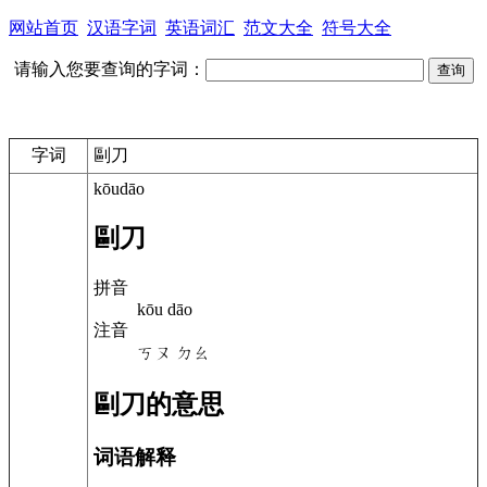
网站首页
汉语字词
英语词汇
范文大全
符号大全
请输入您要查询的字词：
字词
剾刀
kōudāo
剾刀
拼音
kōu dāo
注音
ㄎㄡ ㄉㄠ
剾刀的意思
词语解释