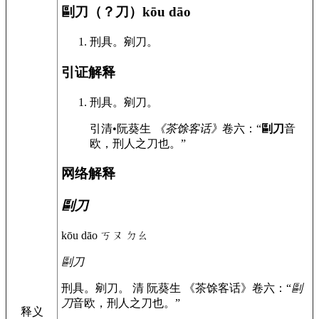
剾刀（？刀）
kōu dāo
刑具。剜刀。
引证解释
刑具。剜刀。
引
清•阮葵生
《茶馀客话》
卷六：“
剾刀
音
欧，刑人之刀也。”
网络解释
剾刀
kōu dāo ㄎㄡ ㄉㄠ
剾刀
刑具。剜刀。 清 阮葵生 《茶馀客话》卷六：“
剾
刀
音欧，刑人之刀也。”
释义