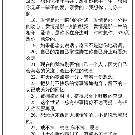
哀愁，想和你相守与共，想和你携手一生，想和
你见证一辈子的爱。亲爱的，我想你，与你一
起。
18、爱情是那一瞬间的巧遇，爱情是那一分钟
的动心，爱情是那一刻的默契，爱情是那一生的
相守，爱情，是你不在身边时，时时想你。530我
想你，亲爱的。
19、如果想念会说话，愿它不是悲伤地语调。
20、自己的路自己掌握脚在你自己身上就看怎
么走。
21、现在的我特别害怕自己一个人，因为自己
会莫名的哭泣，会止不住的想念。
22、每天的零点零一分，带着一份想念。
23、把从前不快乐的情事通通抛弃，留下的一
切已成美好的回忆。
24、被拥挤的时间，挤得只剩下呼吸的空隙。
25、这个世界上总有些事情你不愿再提，有些
人你不愿再见。
26、想念这东西是大脑传输的，不是说想就想
的。
27、戒不掉、想念 忘不掉、思念。
28、几天不听你唠叨了，有点不习惯了呀。