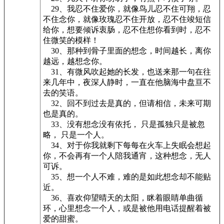
29、我忍不住爱你，就像鸟儿忍不住可翔，忍
不住念你，就像玫瑰忍不住开放，忍不住竣短信
给你，想要倾诉衷肠，忍不住想你看到时，忍不
住微笑的模样！
30、那种到骨子里面的想念，时间越长，离你
越远，越想念你。
31、有微风吹起她的长发，也送来那一句在往
来几年中，夜深人静时，一直在他脑海中盘亘不
去的笑语。
32、回不到过去是真的，但请相信，未来可期
也是真的。
33、没有想念没有依托， 只是孤独只是被忽
略， 只是一个人。
34、对于你我就剩下每每在火车上失眠会想起
你，不会再有一个人陪我通宵，这种想念，无人
可诉。
35、想一个人不难，难的是如此想念却不能贴
近。
36、喜欢仰望晴天的太阳，眯着眼睛单曲循
环，心里想念一个人，或是被他用电话提醒着被
爱的甜蜜。