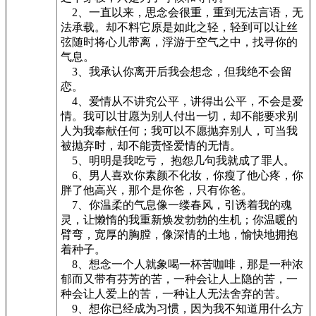
2、一直以来，思念会很重，重到无法言语，无
法承载。却不料它原是如此之轻，轻到可以让丝
弦随时将心儿带离，浮游于空气之中，找寻你的
气息。
3、我承认你离开后我会想念，但我绝不会留
恋。
4、爱情从不讲究公平，讲得出公平，不会是爱
情。我可以甘愿为别人付出一切，却不能要求别
人为我奉献任何；我可以不愿抛弃别人，可当我
被抛弃时，却不能责怪爱情的无情。
5、明明是我吃亏， 抱怨几句我就成了罪人。
6、男人喜欢你素颜不化妆，你瘦了他心疼，你
胖了他高兴，那个是你爸，只有你爸。
7、你温柔的气息像一缕春风，引诱着我的魂
灵，让懒惰的我重新焕发勃勃的生机；你温暖的
臂弯，宽厚的胸膛，像深情的土地，愉快地拥抱
着种子。
8、想念一个人就象喝一杯苦咖啡，那是一种浓
郁而又带有芬芳的苦，一种会让人上隐的苦，一
种会让人爱上的苦，一种让人无法舍弃的苦。
9、想你已经成为习惯，因为我不知道用什么方