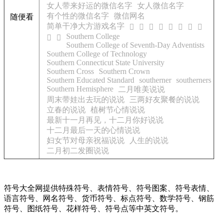
女人带来好运的微信名字
女人微信名字
有个性的微信名字
微信网名
随便看
简单干净大方游戏名字
𪢬
𪢭
𪢮
𪢯
𪢰
𪢱
𪢲
𪢳
Southern College
𪢴
𪢵
Southern College of Seventh-Day Adventists
Southern College of Technology
Southern Connecticut State University
Southern Cross
Southern Crown
Southern Educated Standard
southerner
southerners
Southern Hemisphere
二月唯美说说
周末带娃出去玩的说说
三两好友聚餐的说说
立春的说说
植树节心情说说
最新十一月再见，十二月你好说说
十二月最后一天的心情说说
妇女节对母亲祝福说说
人生的说说
二月初二发圈说说
符号大全网提供特殊符号、表情符号、符号图案、符号表情、
语言符号、网名符号、货币符号、标点符号、数学符号、钢筋
符号、图纸符号、花样符号、符号点等中英文符号。