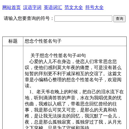
网站首页
汉语字词
英语词汇
范文大全
符号大全
请输入您要查询的符号：
标题
想念个性签名句子
关于想念个性签名句子40句
心爱的人儿不在身边，使恋人们常常思念悲
叹，使他们感到莫大年夜的痛楚，可是没有甚么
短暂的拜别更不利于减深相互的交谊了。这篇文
章是小编精心整理的想念个性签名句子，欢迎阅
读。
1、老天爷在晚上的时候，把自己的泪水流下在
地，听到滴滴答答的声音，水在为我唱优美的忧
伤曲，我难以入眠了，带着思念回忆曾经的往
事，我是那么可笑又可悲，是那么的天真和幼
稚，是让我无法抹去的回忆，我沉默了一会儿，
夜，总是那么孤独寂寞，孤独穿过了我，从月光
之下穿梭，只是为了守候和等待。