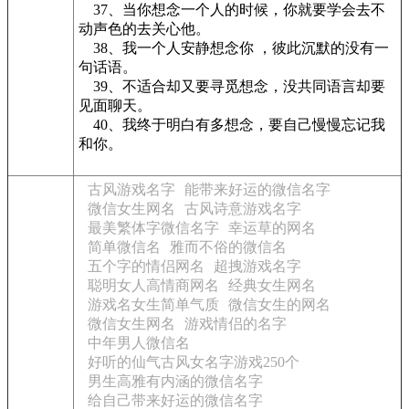
37、当你想念一个人的时候，你就要学会去不
动声色的去关心他。
38、我一个人安静想念你 ，彼此沉默的没有一
句话语。
39、不适合却又要寻觅想念，没共同语言却要
见面聊天。
40、我终于明白有多想念，要自己慢慢忘记我
和你。
古风游戏名字
能带来好运的微信名字
微信女生网名
古风诗意游戏名字
最美繁体字微信名字
幸运草的网名
简单微信名
雅而不俗的微信名
五个字的情侣网名
超拽游戏名字
聪明女人高情商网名
经典女生网名
游戏名女生简单气质
微信女生的网名
微信女生网名
游戏情侣的名字
中年男人微信名
好听的仙气古风女名字游戏250个
男生高雅有内涵的微信名字
给自己带来好运的微信名字