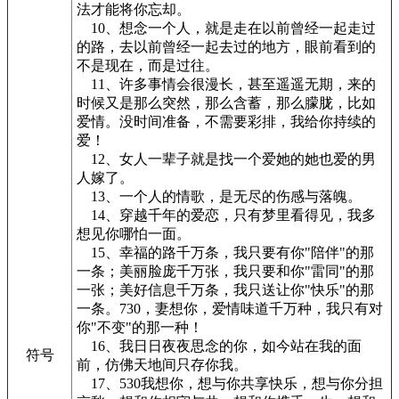
法才能将你忘却。
10、想念一个人，就是走在以前曾经一起走过
的路，去以前曾经一起去过的地方，眼前看到的
不是现在，而是过往。
11、许多事情会很漫长，甚至遥遥无期，来的
时候又是那么突然，那么含蓄，那么朦胧，比如
爱情。没时间准备，不需要彩排，我给你持续的
爱！
12、女人一辈子就是找一个爱她的她也爱的男
人嫁了。
13、一个人的情歌，是无尽的伤感与落魄。
14、穿越千年的爱恋，只有梦里看得见，我多
想见你哪怕一面。
15、幸福的路千万条，我只要有你"陪伴"的那
一条；美丽脸庞千万张，我只要和你"雷同"的那
一张；美好信息千万条，我只送让你"快乐"的那
一条。730，妻想你，爱情味道千万种，我只有对
你"不变"的那一种！
16、我日日夜夜思念的你，如今站在我的面
符号
前，仿佛天地间只存你我。
17、530我想你，想与你共享快乐，想与你分担