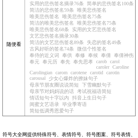
实用的悲伤签名摘录76条
简单的悲伤签名100条
简洁的悲伤签名59条
唯美悲伤签名
唯美悲伤签名
唯美悲伤签名75条
简洁的唯美悲伤签名
唯美悲伤签名75条
唯美悲伤签名68条
实用的文艺悲伤签名
文艺悲伤签名摘录30条
简洁的文艺悲伤签名89条
失恋的签名49条
随便看
古风好听的签名74条
微信个性签名
奉侍的近义词
奉供
奉修
奉候
奉倩
奉倩神伤
carob
carol
奉元
奉元历
奉先
奉先思孝
caroler
Caroline
Carolingian
carom
carotene
carotid
carotin
carousal
少女心爆炸的撩妹句子
母亲节朋友圈说说简短
下雪幽默句子
母亲节对妈妈说的话
考试祝福语简短
情话短句十字以内
抖音上生日句子
闺蜜文艺语录
毕业季寄语
简短低调秀恩爱句子
符号大全网提供特殊符号、表情符号、符号图案、符号表情、