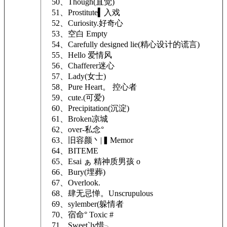
50、Though(直觉)
51、Prostitute▍入戏
52、Curiosity.好奇心
53、空白 Empty
54、Carefully designed lie(精心设计的谎言)
55、Hello 爱情风
56、Chafferer迷心
57、Lady(女士)
58、Pure Heart。 控心者
59、cute.(可爱)
60、Precipitation(沉淀)
61、Broken凉城
62、over-私念°
63、旧容颜丶|▍Memor
64、BITEME
65、Esai ぁ 精神质男孩 o
66、Bury(埋葬)
67、Overlook.
68、肆无忌惮。Unscrupulous
69、sylember(躲情者
70、宿命° Toxic #
71、Sweet`ly惜╮