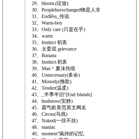
29、bloom.(绽放)
30、Peoplehavechanged物是人非
31、Endlêss_传说
32、Warm-boy
33、Only care (只是在乎)
34、warm
35、Instinct 初衷
36、太委屈 grievance
37、Banana
38、Instinct.初衷
39、Man丶夏沫伤痕
40、Unnecessary(多余)
41、Monody(挽歌)
42、Tender(温柔)
43、_半季半旧°[End Islands]
44、hushnow(安静)
45、霸气欧美范英文网名
46、Circus(马戏)
47、Naked(一丝不挂)
48、maniac
49、moment°疯掉的记忆