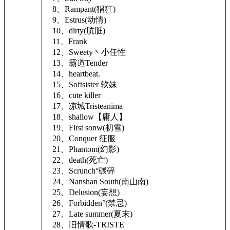
8、Rampant(猖狂)
9、Estrus(动情)
10、dirty(肮脏)
11、Frank
12、Sweety丶小任性
13、霸道Tender
14、heartbeat.
15、Softsister 软妹
16、cute killer
17、凉城Tristeanima
18、shallow【庸人】
19、First sonw(初雪)
20、Conquer 征服
21、Phantom(幻影)
22、death(死亡)
23、Scrunch°碾碎
24、Nanshan South(南山南)
25、Delusion(妄想)
26、Forbidden°(禁忌)
27、Late summer(夏末)
28、旧情歌-TRISTE