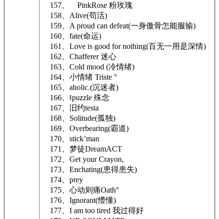
157、ゝPinkRose 粉玫瑰
158、Alive(苟活)
159、A proud can defeat(一身傲骨怎能服输)
160、fate(命运)
161、Love is good for nothing(百无一用是深情)
162、Chafferer 迷心
163、Cold mood (冷情绪)
164、小情绪 Triste °
165、aholic.(沉迷者)
166、‖puzzle 殊念
167、旧约testa
168、Solitude(孤独)
169、Overbearing(霸道)
170、stick’man
171、梦徒DreamACT
172、Get your Crayon,
173、Enchating(患得患失)
174、prey
175、心动则痛Oath°
176、Ignorant(懵懂)
177、I am too tired 我过得好