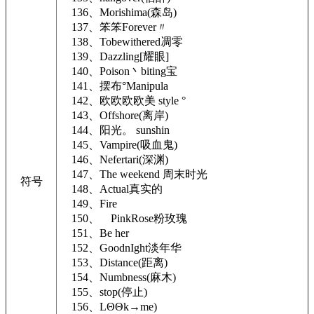
136、Morishima(森岛)
137、笨笨Forever〃
138、Tobewithered凋零
139、Dazzling[耀眼]
140、Poison丶biting宝
141、摆布°Manipula
142、欧欧欧欧美 style °
143、Offshore(离岸)
144、阳光。 sunshin
145、Vampire(吸血鬼)
146、Nefertari(深渊)
147、The weekend 周末时光
符号
148、Actual真实的
149、Fire
150、ゝPinkRose粉玫瑰
151、Be her
152、GoodnIght淡年华
153、Distance(距离)
154、Numbness(麻木)
155、stop(停止)
156、LΘΘk→me)