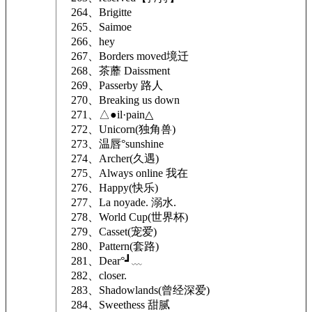
264、Brigitte
265、Saimoe
266、hey
267、Borders moved境迁
268、茶蘼 Daissment
269、Passerby 路人
270、Breaking us down
271、△●il·pain△
272、Unicorn(独角兽)
273、温唇°sunshine
274、Archer(久遇)
275、Always online 我在
276、Happy(快乐)
277、La noyade. 溺水.
278、World Cup(世界杯)
279、Casset(宠爱)
280、Pattern(套路)
281、Dear°┛﹏
282、closer.
283、Shadowlands(曾经深爱)
284、Sweethess 甜腻