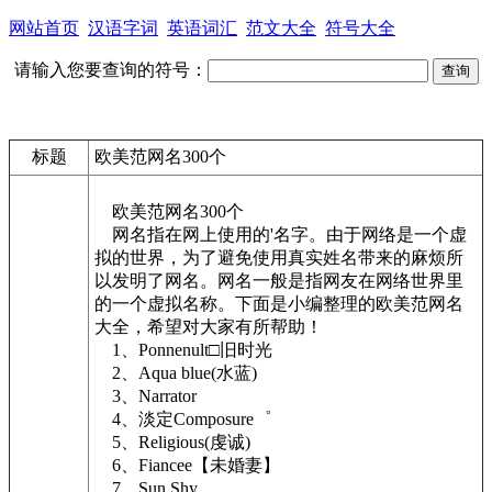
网站首页
汉语字词
英语词汇
范文大全
符号大全
请输入您要查询的符号：
标题
欧美范网名300个
欧美范网名300个
网名指在网上使用的'名字。由于网络是一个虚
拟的世界，为了避免使用真实姓名带来的麻烦所
以发明了网名。网名一般是指网友在网络世界里
的一个虚拟名称。下面是小编整理的欧美范网名
大全，希望对大家有所帮助！
1、Ponnenult□旧时光
2、Aqua blue(水蓝)
3、Narrator
4、淡定Composure゜
5、Religious(虔诚)
6、Fiancee【未婚妻】
7、Sun Shy