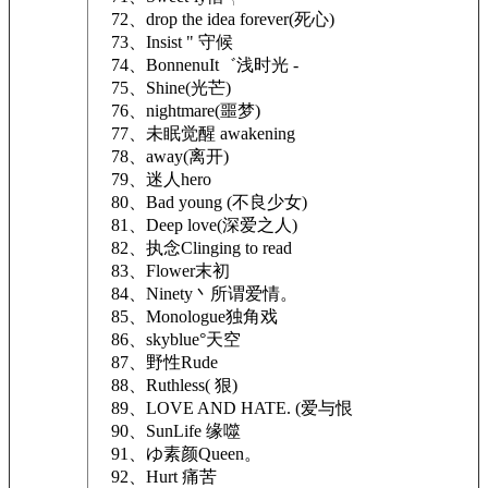
72、drop the idea forever(死心)
73、Insist " 守候
74、BonnenuIt゛浅时光 -
75、Shine(光芒)
76、nightmare(噩梦)
77、未眠觉醒 awakening
78、away(离开)
79、迷人hero
80、Bad young (不良少女)
81、Deep love(深爱之人)
82、执念Clinging to read
83、Flower末初
84、Ninety丶所谓爱情。
85、Monologue独角戏
86、skyblue°天空
87、野性Rude
88、Ruthless( 狠)
89、LOVE AND HATE. (爱与恨
90、SunLife 缘噬
91、ゆ素颜Queen。
92、Hurt 痛苦