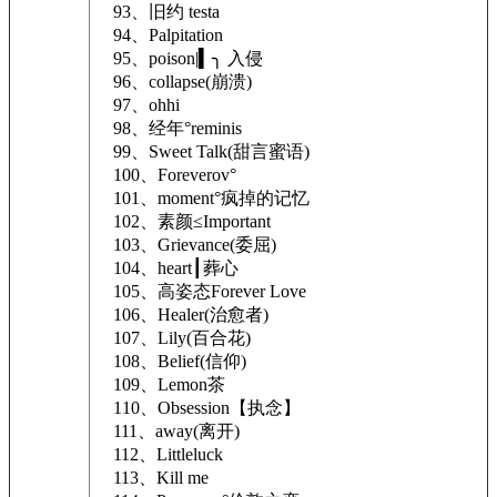
93、旧约 testa
94、Palpitation
95、poison|▍╮ 入侵
96、collapse(崩溃)
97、ohhi
98、经年°reminis
99、Sweet Talk(甜言蜜语)
100、Foreverov°
101、moment°疯掉的记忆
102、素颜≤Important
103、Grievance(委屈)
104、heart┃葬心
105、高姿态Forever Love
106、Healer(治愈者)
107、Lily(百合花)
108、Belief(信仰)
109、Lemon茶
110、Obsession【执念】
111、away(离开)
112、Littleluck
113、Kill me