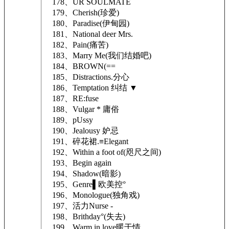
178、UR SOULMATE
179、Cherish(珍爱)
180、Paradise(伊甸园)
181、National deer Mrs.
182、Pain(痛苦)
183、Marry Me(我们结婚吧)
184、BROWN(==
185、Distractions.分心
186、Temptation 纠结 ▼
187、RE:fuse
188、Vulgar * 庸俗
189、pUssy
190、Jealousy 妒忌
191、碎花裙.≡Elegant
192、Within a foot of(咫尺之间)
193、Begin again
194、Shadow(暗影)
195、Genre▌欧美控°
196、Monologue(独角戏)
197、活力Nurse -
198、Brithday°(失去)
199、Warm in love暖于情