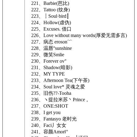
221、Barbie(芭比)
222、Tattoo (纹身)
223、┇Soul·bird┇
224、Hollow(虚伪)
225、Excuses. 借口
226、Love without many words(厚爱无需多言)
227、病态 eroson﹌
228、温唇°sunshine
229、微笑Smlie
230、Forever ov°
231、Shadow(暗影)
232、MY TYPE
233、Afternoon Tea(下午茶)
234、Soul love* 灵魂之爱
235、旧伤??-Tooha
236、ヽ提拉米苏丶Prince 。
237、ONE:SHOT
238、I get you
239、Fantasyo 老时光
240、Faci丿女女
241、容颜Amor‖°