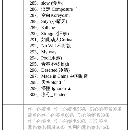
285、slow (慢热)
286、淡定 Composure゜
287、空白Koreyoshi
288、Sily°(小晴天)
289、Kill me
290、Struggle(旧事)
291、如此动人Corina
292、No Will 不将就
293、My way
294、Pool(水池)
295、青春不够 high
296、Deserted(冷清)
297、Made in China 中国制造
298、天空blond゜
299、懵懂 Ignoran ▲
300、凉兮_Tender
伤心的签名
伤心的签名56条
伤心的签名99条
简单的伤心的签名80条
伤心的签名80条
伤心的签名
伤心的签名98条
悲伤签名
悲伤签名摘录56条
实用的悲伤签名46条