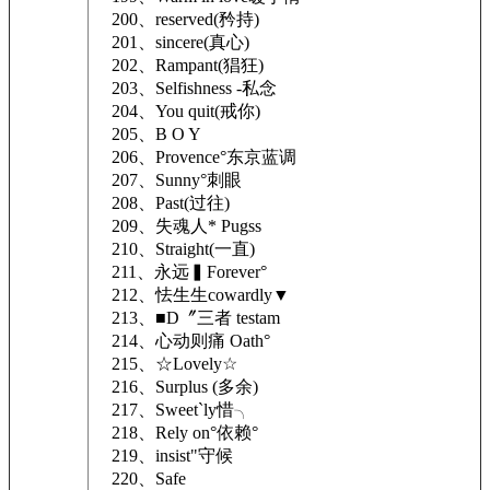
200、reserved(矜持)
201、sincere(真心)
202、Rampant(猖狂)
203、Selfishness -私念
204、You quit(戒你)
205、B O Y
206、Provence°东京蓝调
207、Sunny°刺眼
208、Past(过往)
209、失魂人* Pugss
210、Straight(一直)
211、永远▍Forever°
212、怯生生cowardly▼
213、■D〞三者 testam
214、心动则痛 Oath°
215、☆Lovely☆
216、Surplus (多余)
217、Sweet`ly惜╮
218、Rely on°依赖°
219、insist"守候
220、Safe