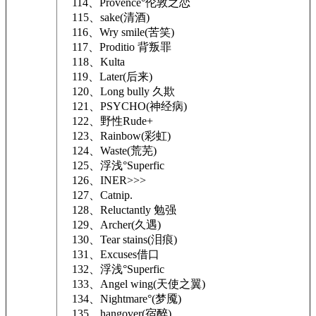
114、Provence°伦敦之恋
115、sake(清酒)
116、Wry smile(苦笑)
117、Proditio 背叛罪
118、Kulta
119、Later(后来)
120、Long bully 久欺
121、PSYCHO(神经病)
122、野性Rude+
123、Rainbow(彩虹)
124、Waste(荒芜)
125、浮浅°Superfic
126、INER>>>
127、Catnip.
128、Reluctantly 勉强
129、Archer(久遇)
130、Tear stains(泪痕)
131、Excuses借口
132、浮浅°Superfic
133、Angel wing(天使之翼)
134、Nightmare°(梦魇)
135、hangover(宿醉)