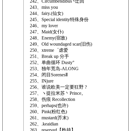
242、Circumbendibus╰迂回
243、miss you
244、fairy.(仙女)
245、Special identity特殊身份
246、my lover
247、Maid(女仆)
248、Enemy(宿敌)
249、Old woundaged scar(旧伤)
250、xtreme゜虐爱
251、Break up 分手
252、单曲循环 Dusty°
253、独年荒岛-ALONG
254、闭目SorenesⅡ
255、INjure
256、谁说欧美一定要狂野 ?
257、ヽ提拉米苏丶Prince。
258、伤痕 Recollection
259、perhaps(也许)
260、Pink(粉红色)
261、mustard(芥末)
262、.keaidian
263、reserved【矜持】