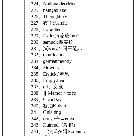
224、NationaldeerMrs
225、nzingablake
226、Thenightsky
227、布丁のsmile
228、Forgotten
229、Exileつ(流放fan)*
230、samuela撒美拉
231、〤King丶国王范儿
232、Confidentia
233、germanmelody
234、Flowers
235、Erstickt°窒息
236、Emptydrea
237、ɡrl。女孩
238、▍Memorヾ毒瘾
239、ClearDay
240、桥泊Kubert
241、Onlaiting
242、remい╃→ember′
243、Hairend（发梢）
244、゛法式夕阳Romantic