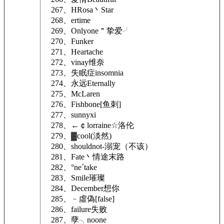
267、HRosa丶Star
268、ertime
269、Onlyone＂挚爱╯
270、Funker
271、Heartache
272、vinay维奈
273、失眠症insomnia
274、永远Eternally
275、McLaren
276、Fishbone[鱼刺]
277、sunnyxi
278、←￠lorraine☆洛伦
279、▓cool(淡然)
280、shouldnot-溺宠（不该）
281、Fate丶情途末路
282、°neˊtake
283、Smile璀璨
284、December想你
285、﹣虛偽[false]
286、failure失败
287、孽╮noone