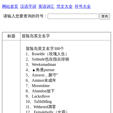
网站首页
汉语字词
英语词汇
范文大全
符号大全
请输入您要查询的符号：
标题
冒险岛英文名字
冒险岛英文名字300个
1、Roselife（玫瑰人生）
2、Solitude也在指尖徘徊
3、Weeksmadman
4、▲角逐pursue
5、Answer﹏厮守°
6、Aminor未成年
7、Moonshine
8、Abandon放下
9、Lackoflove
10、TaShìMìng
11、Withered凋零
12、Femalebully（女霸）