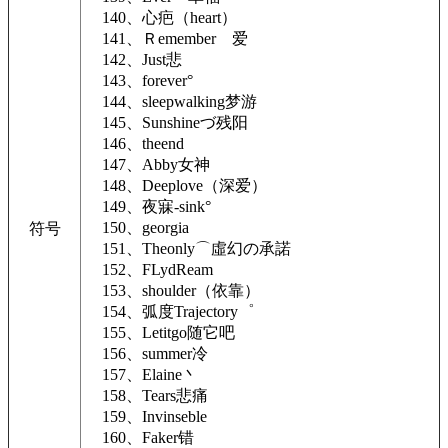
140、心疤（heart）
141、Ｒememberゝ爱
142、Just悲
143、forever°
144、sleepwalking梦游
145、Sunshineづ残阳
146、theend
147、Abby女神
148、Deeplove（深爱）
149、夜寐-sink°
150、georgia
符号
151、Theonly⌒虛幻の承諾
152、FLydReam
153、shoulder（依靠）
154、弧度Trajectory゜
155、Letitgo随它吧
156、summer冷
157、Elaine丶
158、Tears悲痛
159、Invinseble
160、Faker错