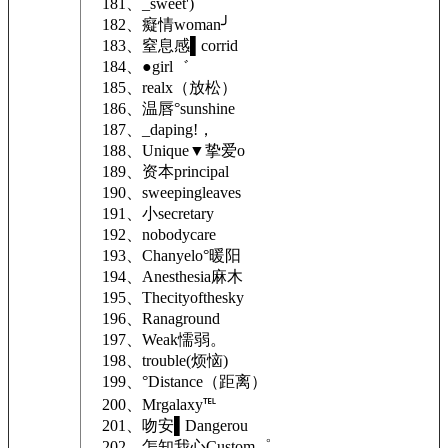
181、_sweet')
182、癡情woman╯
183、窒息感▌corrid
184、●girl゛
185、realx（放松）
186、温唇°sunshine
187、_daping!，
188、Unique▼挚爱o
189、资本principal
190、sweepingleaves
191、小secretary
192、nobodycare
193、Chanyelo°暖阳
194、Anesthesia麻木
195、Thecityofthesky
196、Ranaground
197、Weak懦弱。
198、trouble(烦恼)
199、°Distance（距离）
200、Mrgalaxy℡
201、吻安▌Dangerou
202、怎知我心Custom゜