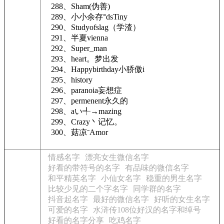
288、Sham(伪善)
289、小小余存°dsTiny
290、Studyofslag（学渣）
291、半夏vienna
292、Super_man
293、heart。梦出发
294、Happybirthday小骄傲i
295、history
296、paranoia妄想症
297、permenent永久的
298、aい╃→mazing
299、Crazy丶记忆。
300、菇凉ˉAmor
情感名字
漂亮女生微信名字
好看的带符号的名字
有品味的微信名字
和平精英名字
小仙女名字
稳重的男生名字
比较少见的二个字名字
同学群的名字
抖音起名字
最好的微信名字
好听的女生名字
可爱的名字
水浒传108位好汉的名字和绰号
好看的名字分享
吃鸡名字