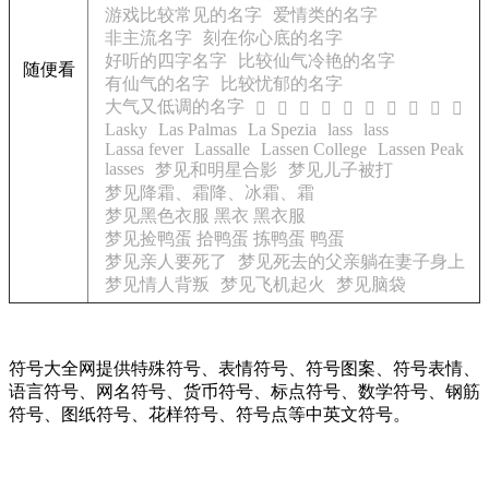
游戏比较常见的名字
爱情类的名字
非主流名字
刻在你心底的名字
好听的四字名字
比较仙气冷艳的名字
随便看
有仙气的名字
比较忧郁的名字
大气又低调的名字
𬡖
𬡗
𬡘
𬡙
𬡚
𬡛
𬡜
𬡝
𬡞
𬡟
Lasky
Las Palmas
La Spezia
lass
lass
Lassa fever
Lassalle
Lassen College
Lassen Peak
lasses
梦见和明星合影
梦见儿子被打
梦见降霜、霜降、冰霜、霜
梦见黑色衣服 黑衣 黑衣服
梦见捡鸭蛋 拾鸭蛋 拣鸭蛋 鸭蛋
梦见亲人要死了
梦见死去的父亲躺在妻子身上
梦见情人背叛
梦见飞机起火
梦见脑袋
符号大全网提供特殊符号、表情符号、符号图案、符号表情、
语言符号、网名符号、货币符号、标点符号、数学符号、钢筋
符号、图纸符号、花样符号、符号点等中英文符号。