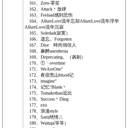
161、Zero-零笙
162、Attack丶放肆
163、Feelsad感到悲伤
164、AllureLove流年忘却AllureLove流年浮华
AllureLove流年沉寂
165、Soledad(寂寞）
166、遗忘。Forgotten
167、Diorゞ時尚俏佳人
168、麻醉anesthesia
169、Deprecating。（讽刺）
170、①╰overtime
171、WeAreOne°
172、夜宿荒山blood记
173、imagine°
174、记忆°Blank丶
175、Tomakethan逗比
176、Success丶Ding
177、exo
178、浪漫style
179、Sam|绝情△
180、Waitup(等等）