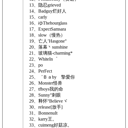
13、隐忍grieved
14、Badguy烂好人
15、carly
16、ゆThehourglass
17、ExpectSamsara
18、slow（慢热）
19、亡人’Hasgone°
20、落幕丶sunshine
21、玻璃猫-charming*
22、WhiteIn゜
23、po
24、PerFect
25、゛Ｂａbyゝ摯愛你
26、Monster怪兽
27、tfboys我的命
28、Sunny°刺眼
29、释怀°Believeヾ
30、release[放手]
31、BonnenuIt
32、karry王。
33、cuimeng好菇凉。