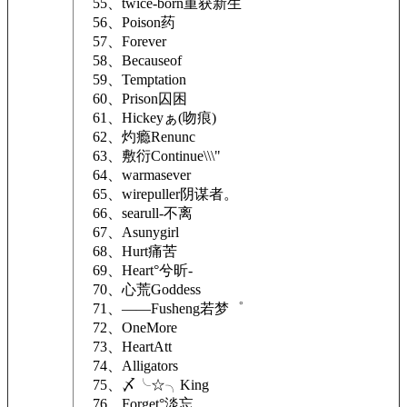
55、twice-born重获新生
56、Poison药
57、Forever
58、Becauseof
59、Temptation
60、Prison囚困
61、Hickeyぁ(吻痕)
62、灼瘾Renunc
63、敷衍Continue\\\"
64、warmasever
65、wirepuller阴谋者。
66、searull-不离
67、Asunygirl
68、Hurt痛苦
69、Heart°兮昕-
70、心荒Goddess
71、——Fusheng若梦゜
72、OneMore
73、HeartAtt
74、Alligators
75、〆╰☆╮King
76、Forget°淡忘