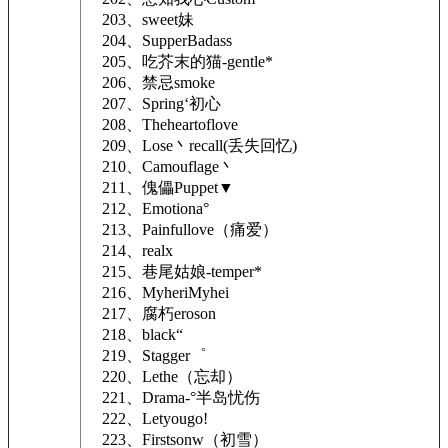
203、sweet妹
204、SupperBadass
205、吃芥末的猫-gentle*
206、禁忌smoke
207、Spring‘初心
208、Theheartoflove
209、Lose丶recall(丢失回忆)
210、Camouflage丶
211、傀儡Puppet▼
212、Emotiona°
213、Painfullove（痛爱）
214、realx
215、巷尾姑娘-temper*
216、MyheriMyhei
217、腐朽eroson
218、black“
219、Stagger゜
220、Lethe（忘却）
221、Drama-°半岛忧伤
222、Letyougo!
223、Firstsonw（初雪）