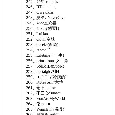
245、经年°reminis
246、RTntiankeng
247、Owetokiss
248、夏沫\"NeverGive
249、Vide空欢喜
250、Yrainy(樱雨）
251、LuHan
252、clown空城
253、cheeks(面颊)-
254、Aomr゛
255、Lifetime（一生）
256、primadonna女主角
257、SorBeiLaiSuoKe
258、nostalgic念旧
259、▲chillily(冷漠的)
260、Koreyoshi°意境
261、念旧cunese
262、不三心°sunset
263、YouAreMyWorld
264、俗man■
265、Warmlight(温暖)
266、爱情Beautiful