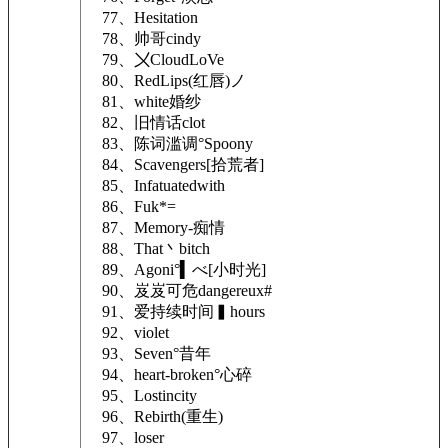
77、Hesitation
78、帅哥cindy
79、〤CloudLoVe
80、RedLips(红唇)ノ
81、white婚纱
82、旧情话clot
83、陈词滥调°Spoony
84、Scavengers[拾荒者]
85、Infatuatedwith
86、Fuk*=
87、Memory-痴情
88、That丶bitch
89、Agoni°▍べ[小时光]
90、岌岌可危dangereux#
91、爱持续时间▍hours
92、violet
93、Seven°昔年
94、heart-broken°心碎
95、Lostincity
96、Rebirth(重生)
97、loser