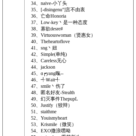
34、naive-小丫头
35、[-disingenu°]言不由衷
36、亡命Honoria
37、Low-key丶是一种态度
38、寡欲desre#
39、Virtuouswoman（贤惠女）
40、Theheartoflove
41、sng丶妞
42、Simple(单纯)
43、Careless无心
44、jackson
45、ɑ┍yang暣--
46、╃Ｗait╃
47、smile丶伤了
48、匿名好友-Stealth
49、幻灭事件ThepupL
50、Justify（狡辩）
51、staithme
52、Youismyheart
53、Krismile（微笑）
54、EXO撒浪嘿呦