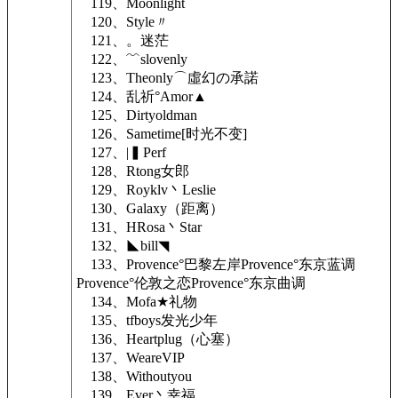
119、Moonlight
120、Style〃
121、。迷茫
122、﹌slovenly
123、Theonly⌒虛幻の承諾
124、乱祈°Amor▲
125、Dirtyoldman
126、Sametime[时光不变]
127、|▍Perf
128、Rtong女郎
129、Royklv丶Leslie
130、Galaxy（距离）
131、HRosa丶Star
132、◣bill◥
133、Provence°巴黎左岸Provence°东京蓝调
Provence°伦敦之恋Provence°东京曲调
134、Mofa★礼物
135、tfboys发光少年
136、Heartplug（心塞）
137、WeareVIP
138、Withoutyou
139、Ever丶幸福