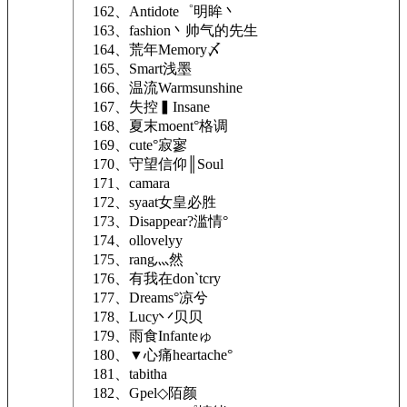
162、Antidote゜明眸丶
163、fashion丶帅气的先生
164、荒年Memory〆
165、Smart浅墨
166、温流Warmsunshine
167、失控▍Insane
168、夏末moent°格调
169、cute°寂寥
170、守望信仰║Soul
171、camara
172、syaat女皇必胜
173、Disappear?滥情°
174、ollovelyy
175、rang灬然
176、有我在don`tcry
177、Dreams°凉兮
178、Lucy丷贝贝
179、雨食Infanteゅ
180、▼心痛heartache°
181、tabitha
182、Gpel◇陌颜