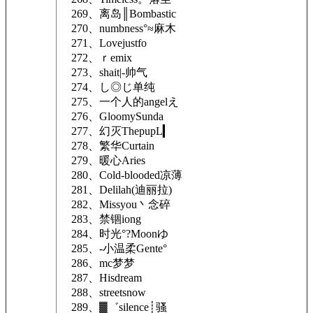
269、离岛║Bombastic
270、numbness°≈麻木
271、Lovejustfo
272、ｒemix
273、shait|-帅气
274、し◎じ单纯
275、一个人的angelえ
276、GloomySunda
277、幻灭ThepupL▎
278、繁华Curtain
279、暖心Aries
280、Cold-blooded凉薄
281、Delilah(迪丽拉)
282、Missyou丶念碎
283、禁锢iong
284、时光°?Moonゆ
285、-小温柔Gente°
286、mc梦梦
287、Hisdream
288、streetsnow
289、▓゛silence┊骚