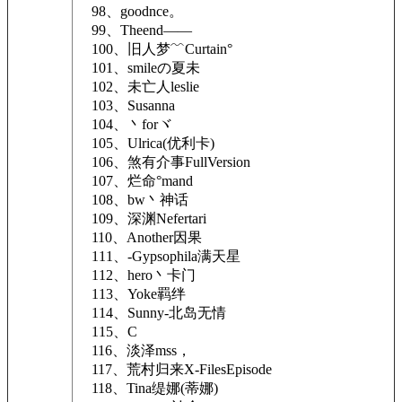
98、goodnce。
99、Theend——
100、旧人梦﹌Curtain°
101、smileの夏未
102、未亡人lеsliе
103、Susanna
104、丶forヾ
105、Ulrica(优利卡)
106、煞有介事FullVersion
107、烂命°mand
108、bw丶神话
109、深渊Nefertari
110、Another因果
111、-Gypsophila满天星
112、hero丶卡门
113、Yoke羁绊
114、Sunny-北岛无情
115、C
116、淡泽mss，
117、荒村归来X-FilesEpisode
118、Tina缇娜(蒂娜)