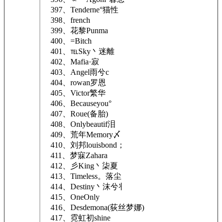
397、Tenderne°猫性
398、french
399、花黎Punma
400、=Bitch
401、℡Sky丶迷離
402、Mafia·寂
403、Angel雨兮c
404、rowan罗恩
405、Victor繁华
406、Becauseyou°
407、Roue(备胎)
408、Onlybeautif泪
409、荒年Memory〆
410、刘邦louisbond；
411、梦寐Zahara
412、彡King丶柒夏
413、Timeless。落尘
414、Destiny丶沫兮丬
415、OneOnly
416、Desdemona(荻丝梦娜)
417、霓虹初shine