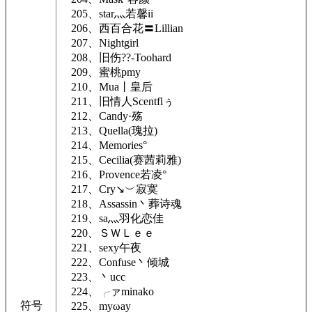
205、star灬若馨ii
206、西百合花〓Lillian
207、Nightgirl
208、旧伤??-Toohard
209、蜜桃pmy
210、Mua丨皇后
211、旧情人Scentflぅ
212、Candy·殇
213、Quella(瑰拉)
214、Memories°
215、Cecilia(赛茜莉雅)
216、Provence若凌°
217、Cry↘︶寂寞
218、Assassin丶葬诗魂
219、sa灬羽化恋佳
220、ＳＷＬｅｅ
221、sexy午夜
222、Confuse丶倾城
223、丶ucc
224、╭ァminako
符号
225、mуωaу