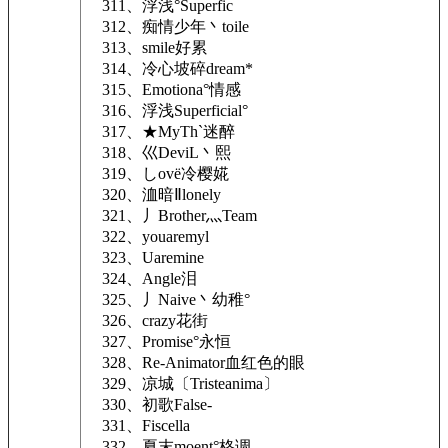
311、浮浅°Superfic
312、痴情少年丶toile
313、smile好累
314、冷心坡碎dream*
315、Emotiona°情感
316、浮浅Superficial°
317、★MyThˋ迷醉
318、巛DeviL丶熙
319、しovё冷樱婲
320、洫暗Ⅱlonely
321、丿Brother灬Team
322、youaremyl
323、Uaremine
324、Angle泪
325、丿Naive丶幼稚°
326、crazy花街
327、Promise°永恒
328、Re-Animator血红色的眼
329、凉城〔Tristeanima〕
330、初歌False-
331、Fiscella
332、夏末moent°格调