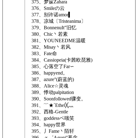
375、梦寐Zahara
376、Smileの云
377、别许诺amor▍
378、凉城〔Tristeanima〕
379、BonnenuIt”旧忆
380、Chic丶若素
381、YOUNEEDME温暖
382、Misay丶若风
383、Fate命
384、Cassiopeia(卡茜欧琵雅)
385、心落空了Far∽
386、happyend。
387、azure°(蔚蓝的)
388、Alice☆灵魂
389、悸动palpitation
390、Soonfollowed骤变。
391、﹌★`Ethel╳灬
392、西格-Gentle
393、goddessベ嗤笑
394、happy世界
395、丿Fame丶陌轩
396、∝゛Agoni°暮念