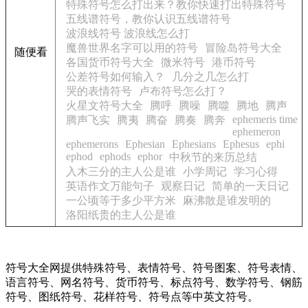
特殊符号怎么打出来？教你快速打出特殊符号
五线谱符号，教你认识五线谱符号
波浪线符号 波浪线怎么打
魔兽世界名字可以用的符号
冒险岛符号大全
随便看
各国货币符号大全
微米符号
港币符号
公差符号如何输入？
几分之几怎么打
哭的表情符号
卢布符号怎么打？
火星文符号大全
腾呼
腾噪
腾噬
腾地
腾声
ephemeris time
腾声飞实
腾夷
腾奋
腾奏
腾奔
ephemeron
ephemerons
Ephesian
Ephesians
Ephesus
ephi
ephod
ephods
ephor
中秋节的来历总结
入木三分的主人公是谁
小学周记
学习心得
英语作文万能句子
观察日记
简单的一天日记
一公顷等于多少平方米
麻沸散是谁发明的
洛阳纸贵的主人公是谁
符号大全网提供特殊符号、表情符号、符号图案、符号表情、
语言符号、网名符号、货币符号、标点符号、数学符号、钢筋
符号、图纸符号、花样符号、符号点等中英文符号。