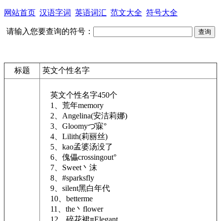
网站首页
汉语字词
英语词汇
范文大全
符号大全
请输入您要查询的符号：
标题
英文个性名字
英文个性名字450个
1、荒年memory
2、Angelina(安洁莉娜)
3、Gloomyづ寐°
4、Lilith(莉丽丝)
5、kao孟婆汤没了
6、傀儡crossingout°
7、Sweet丶沫
8、#sparksfly
9、silent黑白年代
10、betterme
11、the丶flower
12、碎花裙≡Elegant