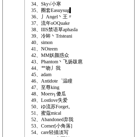
34、Sky√小寒
35、圈套Easuysug▍
36、丿Angel丶王〃
37、流年oOQuake
38、IIIS禁语草aphasIa
39、冷眸丶Tristeani
40、simon
41、NOteem
42、MM妖颜惑众
43、Phantom丶飞扬跋扈
44、艹吻丿我
45、adam
46、Antidote゜温瞳
47、至尊king
48、Moers╮傻瓜
49、Lostlove失爱
50、ゆ流苏Forget。
51、蜜蔻mical
52、Abandoned弃我
53、Corner[小角落]
54、care轻描淡写