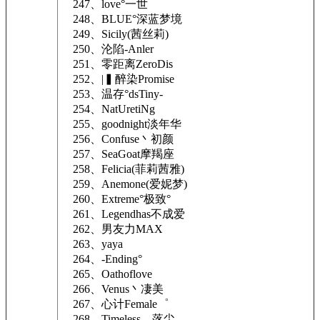
247、love°一世
248、BLUE°深蓝梦境
249、Sicily(茜丝莉)
250、沦陷-Anler
251、零距离ZeroDis
252、|▍醉染Promise
253、温存°dsTiny-
254、NatUretiNg
255、goodnight淡年华
256、Confuse丶初颜
257、SeaGoat摩羯座
258、Felicia(菲莉茜雅)
259、Anemone(爱妮梦)
260、Extreme°极致°
261、Legendhas不成爱
262、男友力MAX
263、yaya
264、-Ending°
265、Oathoflove
266、Venus丶凄美
267、心计Female゜
268、Timeless。落尘