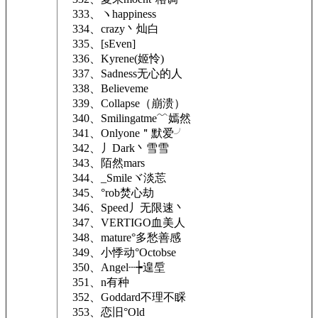
333、ヽhappiness
334、crazy丶灿白
335、[sEven]
336、Kyrene(姬怜)
337、Sadness无心的人
338、Believeme
339、Collapse（崩溃）
340、Smilingatme﹌嫣然
341、Onlyone＂默爱╯
342、丿Dark丶雪雪
343、陌然mars
344、_Smileヾ淡莣
345、°rob焚心劫
346、Speed丿无限速丶
347、VERTIGO血美人
348、mature°多愁善感
349、小悸动°Octobse
350、Angel┈┾遑垕
351、n有种
352、Goddard不理不睬
353、恋旧°Old