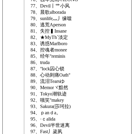
77、Devil丨艹小风
78、晨歌alborada
79、sunlife灬丿缘噬
80、逃荒Apersonゞ
81、失控▍Insane
82、★MyThˋ淡定
83、诱惑Marlboro
84、控魂者monee
85、经年°reminis
86、truda
87、°lock囚心锁
88、心动则痛Oath°
89、流泪Tearsゆ
90、Memorヾ黯然
91、Tokyo潮轨迹
92、嗤笑°makey
93、Sakura(莎珂拉)
94、ｐanｄa。
95、·ｃalida
96、Devil半世迷离
97、Fast丿秶夙