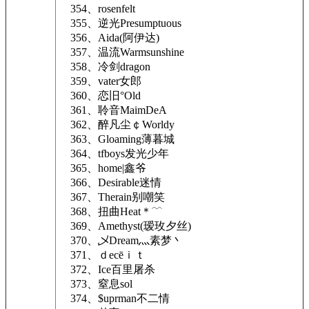
354、rosenfelt
355、逆光Presumptuous
356、Aida(阿伊达)
357、温流Warmsunshine
358、冷剑dragon
359、vater女郎
360、恋旧°Old
361、聆音MaimDeA
362、醉凡尘￠Worldy
363、Gloaming薄暮城
364、tfboys发光少年
365、home|鑫爷
366、Desirable迷情
367、Therain别嘲笑
368、扭曲Heat＊﹋
369、Amethyst(瑷玫夕丝)
370、乄Dream灬素梦丶
371、ｄecēｉｔ
372、Ice百里屠杀
373、窒息sol
374、$uprman不二情