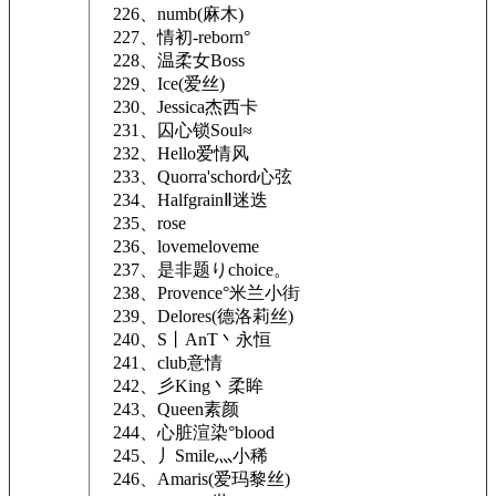
226、numb(麻木)
227、情初-reborn°
228、温柔女Boss
229、Ice(爱丝)
230、Jessica杰西卡
231、囚心锁Soul≈
232、Hello爱情风
233、Quorra'schord心弦
234、HalfgrainⅡ迷迭
235、rose
236、lovemeloveme
237、是非题りchoice。
238、Provence°米兰小街
239、Delores(德洛莉丝)
240、S丨AnT丶永恒
241、club意情
242、彡King丶柔眸
243、Queen素颜
244、心脏渲染°blood
245、丿Smile灬小稀
246、Amaris(爱玛黎丝)