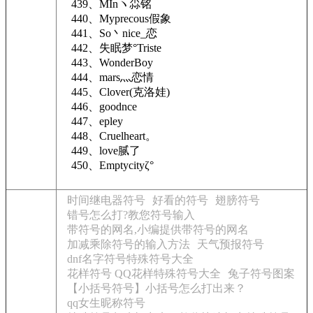
439、MInヽ尛铭
440、Myprecous假象
441、So丶nice_恋
442、失眠梦°Triste
443、WonderBoy
444、mars灬恋情
445、Clover(克洛娃)
446、goodnce
447、epley
448、Cruelheart。
449、love腻了
450、Emptycityζ°
时间继电器符号
好看的符号
翅膀符号
错号怎么打?教您符号输入
带符号的网名,小编提供带符号的网名
加减乘除符号的输入方法
天气预报符号
dnf名字符号特殊符号大全
花样符号 QQ花样特殊符号大全
兔子符号图案
【小括号符号】小括号怎么打出来？
qq女生昵称符号