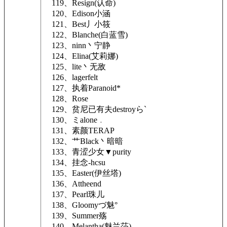
119、Resign(认命)
120、Edison小涵
121、Best丿小筱
122、Blanche(白蓝雪)
123、ninn丶宁静
124、Elina(艾莉娜)
125、lite丶无敌
126、lagerfelt
127、执着Paranoid*
128、Rose
129、贫尼已有夫destroyらˋ
130、ミalone﹒
131、素颜TERAP
132、艹Black丶暗暗
133、青涩少女▼purity
134、挂念-hcsu
135、Easter(伊丝塔)
136、Attheend
137、Pearl珠儿
138、Gloomyづ魅°
139、Summer殇
140、Melantha(魅兰莎)