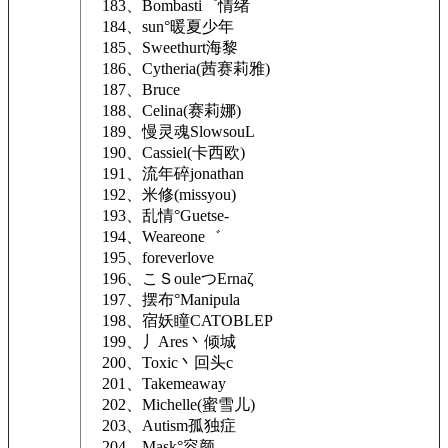
183、Bombasti゜情绪
184、sun°暖夏少年
185、Sweethurt海黎
186、Cytheria(茜赛莉雅)
187、Bruce
188、Celina(赛莉娜)
189、慢灵魂SlowsouL
190、Cassiel(卡西欧)
191、流年碎jonathan
192、米修(missyou)
193、乱情°Guetse-
194、Weareone゛
195、foreverlove
196、こＳouleつErnaζ
197、摆布°Manipula
198、宿妖瞳CATOBLEP
199、丿Ares丶倾城
200、Toxic丶回头c
201、Takemeaway
202、Michelle(蜜雪儿)
203、Autism孤独症
204、Mask°容颜