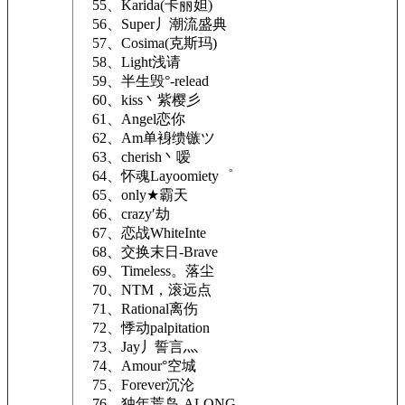
55、Karida(卡丽妲)
56、Super丿潮流盛典
57、Cosima(克斯玛)
58、Light浅请
59、半生毁°-relead
60、kiss丶紫樱彡
61、Angel恋你
62、Am单裑缋镞ツ
63、cherish丶嗳
64、怀魂Layoomiety゜
65、only★霸天
66、crazy′劫
67、恋战WhiteInte
68、交换末日-Brave
69、Timeless。落尘
70、NTM，滚远点
71、Rational离伤
72、悸动palpitation
73、Jay丿誓言灬
74、Amour°空城
75、Forever沉沦
76、独年荒岛-ALONG