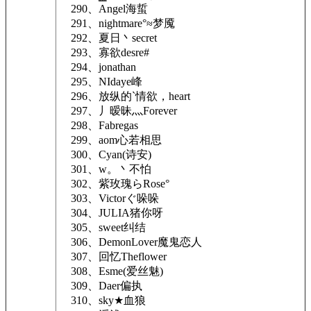
290、Angel海蜇
291、nightmare°≈梦魇
292、夏日丶secret
293、寡欲desre#
294、jonathan
295、NIdaye峰
296、放纵的`情欲，heart
297、丿暧昧灬Forever
298、Fabregas
299、aom心若相思
300、Cyan(诗安)
301、w。丶不怕
302、紫玫瑰らRose°
303、Victorぐ哚哚
304、JULIA猪你呀
305、sweet纠结
306、DemonLover魔鬼恋人
307、回忆Theflower
308、Esme(爱丝魅)
309、Daer偏执
310、sky★血狼