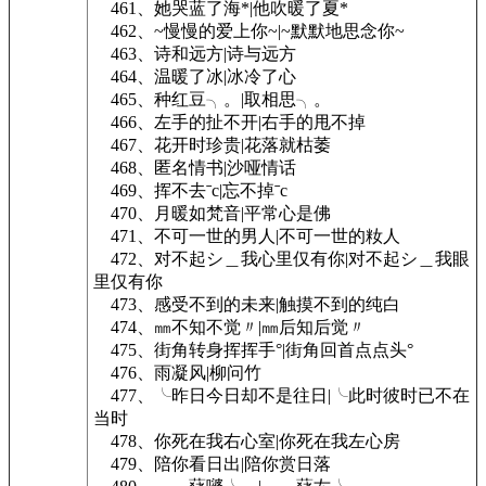
461、她哭蓝了海*|他吹暖了夏*
462、~慢慢的爱上你~|~默默地思念你~
463、诗和远方|诗与远方
464、温暖了冰|冰冷了心
465、种红豆╮。|取相思╮。
466、左手的扯不开|右手的甩不掉
467、花开时珍贵|花落就枯萎
468、匿名情书|沙哑情话
469、挥不去ˉc|忘不掉ˉc
470、月暖如梵音|平常心是佛
471、不可一世的男人|不可一世的籹人
472、对不起シ＿我心里仅有你|对不起シ＿我眼
里仅有你
473、感受不到的未来|触摸不到的纯白
474、㎜不知不觉〃|㎜后知后觉〃
475、街角转身挥挥手°|街角回首点点头°
476、雨凝风|柳问竹
477、╰昨日今日却不是往日|╰此时彼时已不在
当时
478、你死在我右心室|你死在我左心房
479、陪你看日出|陪你赏日落