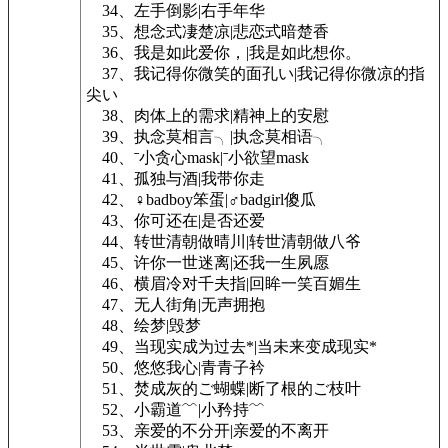
34、左手倒影|右手年华
35、想念式凄楚凉|悲恋式暗楚香
36、我是如此爱你，|我是如此想你。
37、我记得你微笑的面孔い|我记得你微凉的指
尖い
38、肉体上的需求|精神上的安慰
39、执念莫相言╮|执念莫相语╮
40、ˉ小贪心mask|ˉ小欲望mask
41、孤独与酒|我带你走
42、♀badboy笨蛋|♂badgirl傻瓜
43、你可还在|是否还爱
44、转世清朝做晴川|转世清朝做八爷
45、许你一世迷离|还我一生夙愿
46、横眉冷对千夫指|回眸一笑百媚生
47、无人街角|无声拥抱
48、绘梦|毁梦
49、当现实成为过去*|当未来变成现实*
50、悠悠我心|青青子衿
51、焚成灰的ご蝴蝶|断了根的ご枝叶
52、小霸道﹌|小矜持﹌
53、亲爱的不分开|亲爱的不离开