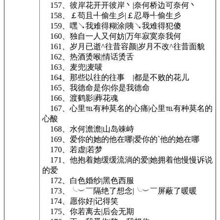
157、彼岸花开开彼岸丶|奈何桥边可奈何丶
158、￡苟且╃偷生彡|￡忍辱╃偷生彡
159、嘿↘我难得糊涂|咦↘我难得犯傻
160、独自一人又何妨|万年寂寞奈我何
161、岁月已逝^往昔容颜|岁月不改^往昔面貌
162、热酒烫喉|情话烫舌
163、麦兜|麦唛
164、那些以往的往事ゝ|都是不败的花儿ゝ
165、我德命是你|你是我德命
166、渡鹤影|葬花魂
167、心里℡有种莫名的心痛|心里℡有种莫名的
心酸
168、水何澹澹|山岛竦峙
169、爱你的她的他在哪|爱你的`他的她在哪
170、若虚|若梦
171、他抱着她缓缓流淌的爱|她拥着他慢慢诉说
的爱
172、白色婚纱|黑色西服
173、╰︶￣隔绝了想念|╰︶￣屏蔽了暖暖
174、愿你好|记得笑
175、你若离去|后会无期