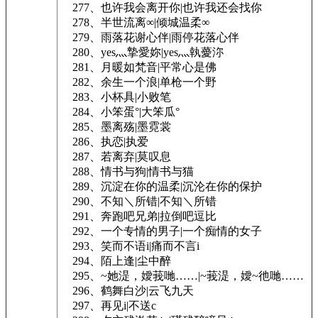
277、也许我会离开你|也许我还会找你
278、半世流离∞|倾城温柔∞
279、雨落花谢心伴|雨停花落心伴
280、yes灬摯愛妳|yes灬執薆沵
281、月暖如梵音|平常心是佛
282、余生一个浪|单枪一个野
283、小杯具|小败笔
284、小笨蛋°|大笨瓜°
285、墨离殇|墨霓裳
286、执恋|执爱
287、若离弃|莫叹息
288、情书与狗|情书与猫
289、沉淀在你的温柔|沉沦在你的保护
290、不知＼所错|不知＼所错
291、奔跑吧兄弟|拉倒吧逗比
292、一个专情的男子|一个痴情的女子
293、笑而不语i|痛而不言i
294、陌上逢|尘中醉
295、~她湜，嬡莪哋……|~莪湜，嬡~彵哋……
296、鹤舞白沙|云飞九天
297、再见i|不送c