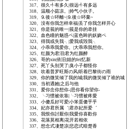
317、很久╃有多久|很远╃有多远
318、温顺小菇凉。|帅气小伙子。
319、⒐後☆吥離~|⒐後☆吥棄~
320、没有你我怎样幸福|丢了你我怎样开心
321、你是莪的唯一|莪是你的牵挂
322、血色瞳的魅惑ペ|蓝色眸的妖娆ペ
323、得我或失我╮|爱我或毁我╮
324、小乖乖我爱你。|大乖乖我想你。
325、红颜为君泪|君为红颜醉
326、哥的xin|依旧|姐的fei|忆新
327、死丫头别哭了|臭小子都怪你
328、吹着普罗旺斯の风|听着巴黎街の雨
329、你的微笑倾了我的城|我的微笑倾了谁的城
330、当初遇她|之后与他
331、爱你念你想你-|思你看你望你-
332、╰习惯被依靠|╰习惯被疼愛
333、小傻瓜好可爱|小笨蛋傻乎乎
334、妃亦君所属゛|君亦妃所爱゛
335、我恨你討厭你|我愛你喜歡你
336、花落莫相离|花开若相依
337、想念式凄楚凉|悲恋式暗楚香