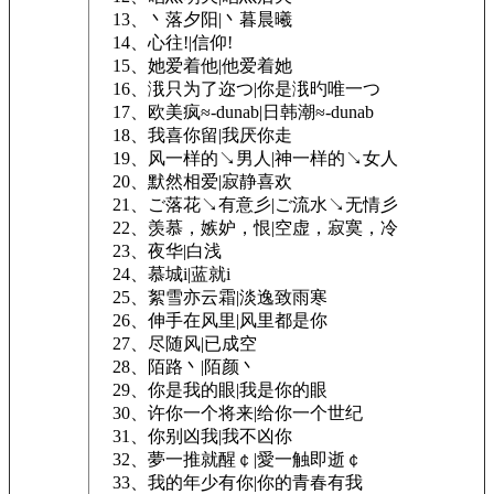
13、丶落夕阳|丶暮晨曦
14、心往!|信仰!
15、她爱着他|他爱着她
16、涐只为了迩つ|你是涐旳唯一つ
17、欧美疯≈-dunab|日韩潮≈-dunab
18、我喜你留|我厌你走
19、风一样的↘男人|神一样的↘女人
20、默然相爱|寂静喜欢
21、ご落花↘有意彡|ご流水↘无情彡
22、羡慕，嫉妒，恨|空虚，寂寞，冷
23、夜华|白浅
24、慕城i|蓝就i
25、絮雪亦云霜|淡逸致雨寒
26、伸手在风里|风里都是你
27、尽随风|已成空
28、陌路丶|陌颜丶
29、你是我的眼|我是你的眼
30、许你一个将来|给你一个世纪
31、你别凶我|我不凶你
32、夢一推就醒￠|愛一触即逝￠
33、我的年少有你|你的青春有我