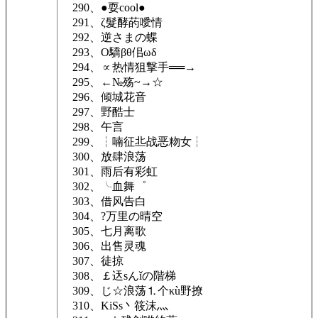
290、●耍cool●
291、ζ髮酵菂噯情
292、逆さまの蝶
293、О驕βθ佀ωδ
294、∝热情狙撃手══→
295、←№殇~→☆
296、倾城花音
297、野酷士
298、午言
299、┆喃征丠战恶粅女┆
300、放肆浪荡
301、雨后有彩虹
302、╰血舞゜
303、借风告白
304、?万里の晴空
305、七月离歌
306、出售灵魂
307、徒掠
308、￡迗sんǐの階梯
309、じ☆浪荡⒈个κù野撩
310、KiSs丶筱沫灬