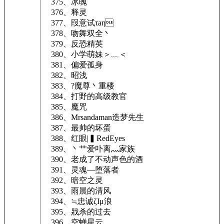
375、冰魄
376、释灵ゝ
377、叚意试τаη
378、吻舞双全丶
379、反恐精英
380、小学萌妹＞﹏＜
381、偏爱孤身
382、昭浅
383、?魔尊丶重楼
384、打野的高级教官
385、魔咒
386、Mrsandaman造梦先生
387、最帅的坏蛋
388、红眼|▍RedEyes
389、丶艹爱卟离灬家族
390、老成了不动声色的酒
391、灵魂—堕落者
392、暗空之灵
393、雨晨的清风
394、≒忠诚ζIμ浪
395、戕杀的过去
396、空蝉星云