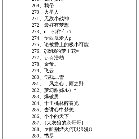
269、我俗
270、火星人
271、无敌小战神
272、最好有梦想
273、dＩ㈦种亻バ
274、ヤ西瓜愛人ρ
275、论被爱上的极小可能
276、ζ做我的梦里花=
277、ぃ☆浩劫
278、金帝。
279、飞云
280、伤残灬雪
281、ゞ风之心，雨之野
282、梦幻甜姊ル）*
283、爆破男
284、十里桃林醉春光
285、去讲心中梦想
286、小小的天下
287、{大灰狼的亲哥哥}
288、ァ離别煙火何以浪漫О
289、书尽