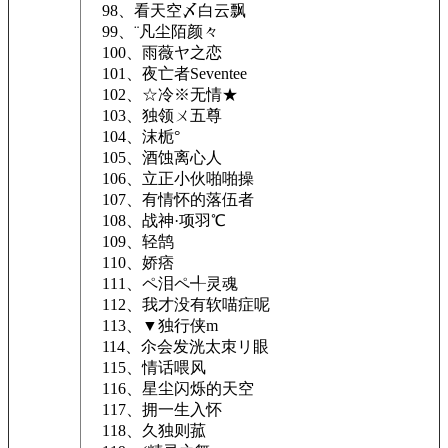
98、看天空〆白云飘
99、¨凡尘陌颜々
100、雨薇ヤ之恋
101、夜亡者Seventee
102、☆冷※无情★
103、独领ㄨ五尊
104、沫栀°
105、酒蚀离心人
106、立正小伙啪啪操
107、有情怀的落伍者
108、战神·项羽℃
109、轻鹄
110、娇痞
111、ペ泪ペ╃灵魂
112、我才没有软喵症呢
113、▼独行侠m
114、尒会发洸太朿リ眼
115、情话喂风
116、星尘闪烁的天空
117、拥一生入怀
118、久独则菰