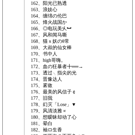
162、阳光已熟透
163、浪妓心
164、缠绵の伦巴
165、烽火战国か
166、◎电玩美乆︼
167、风和闻马嘶
168、猫ｘ妖のθ常
169、大叔的仙女棒
170、书中人
171、high哥嗨。
172、血の狂暴者╋══→
173、透过╮指尖的光
174、晋豫达人
175、雾敛
176、最美的风信子￠
177、旧我
178、幻灭「Lose」▼
179、风清淡雅∝
180、想暧昧却动了心
181、晕白
182、袖ロ生香