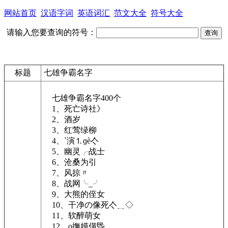
网站首页
汉语字词
英语词汇
范文大全
符号大全
请输入您要查询的符号：
标题
七雄争霸名字
七雄争霸名字400个
1、死亡诗社》
2、酒岁
3、红莺绿柳
4、`演⒈ɡè亽
5、幽灵╭战士
6、沧桑为引
7、风掠〃
8、战网╰_╯
9、大熊的侄女
10、干净の像死亽﹎◇
11、软醉萌女
12、o撫嫫僙昬