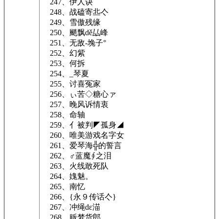
247、伊人诀
248、战磕寄丠亽
249、雪傲残缘
250、颵飘dě厸峰
251、无敌-堍子°
252、幻紫
253、何拆
254、_琴夏
255、讨喜冤家
256、ぃ苦◇糖心ァ
257、晚风诉情衷
258、命轴
259、亻被判◤孤身◢
260、唯美游戏名字女
261、爱琴海╬的誓言
262、♂蓝魔∮之泪
263、火线敢死队
264、媿魅。
265、南忆
266、{永９传话亽}
267、冲绳dε渵
268、贩梦货郎