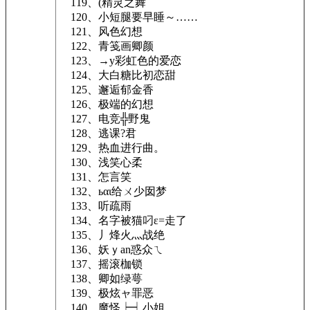
119、(精灵之舞
120、小短腿要早睡～……
121、风色幻想
122、青笺画卿颜
123、→y彩虹色的爱恋
124、大白糖比初恋甜
125、邂逅郁金香
126、极端的幻想
127、电竞╬野鬼
128、逃课?君
129、热血进行曲。
130、浅笑心柔
131、怎言笑
132、ьαι给ㄨ少囡梦
133、听疏雨
134、名字被猫叼ε=走了
135、丿烽火灬战绝
136、妖ｙan惑众ㄟ
137、摇滚枷锁
138、卿如绿萼
139、极炫ャ罪恶
140、魔怪┝┥小姐