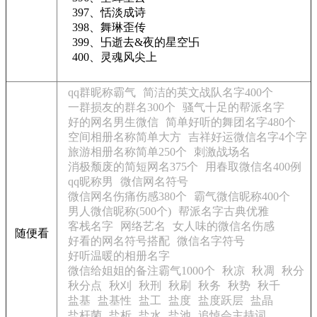
397、恬淡成诗
398、舞琳歪传
399、卐逝去&夜的星空卐
400、灵魂风尖上
qq群昵称霸气
简洁的英文战队名字400个
一群损友的群名300个
骚气十足的帮派名字
好的网名男生微信
简单好听的舞团名字480个
空间相册名称简单大方
吉祥好运微信名字4个字
旅游相册名称简单250个
刺激战场名
消极颓废的简短网名375个
用春取微信名400例
qq昵称男
微信网名符号
微信网名伤痛伤感380个
霸气微信昵称400个
男人微信昵称(500个)
帮派名字古典优雅
客栈名字
网络艺名
女人味的微信名伤感
随便看
好看的网名符号搭配
微信名字符号
好听温暖的相册名字
微信给姐姐的备注霸气1000个
秋凉
秋凋
秋分
秋分点
秋刈
秋刑
秋刷
秋务
秋势
秋千
盐基
盐基性
盐工
盐度
盐度跃层
盐晶
盐杆菌
盐析
盐水
盐池
追悼会主持词