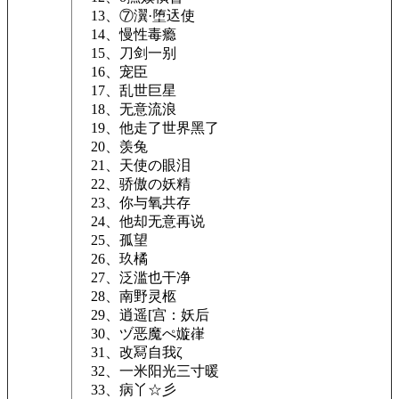
13、⑦瀷·堕迗使
14、慢性毒瘾
15、刀剑一别
16、宠臣
17、乱世巨星
18、无意流浪
19、他走了世界黑了
20、羡兔
21、天使の眼泪
22、骄傲の妖精
23、你与氧共存
24、他却无意再说
25、孤望
26、玖橘
27、泛滥也干净
28、南野灵柩
29、逍遥[宫：妖后
30、ヅ恶魔ぺ嫙嵂
31、改冩自我ζ
32、一米阳光三寸暖
33、病丫☆彡