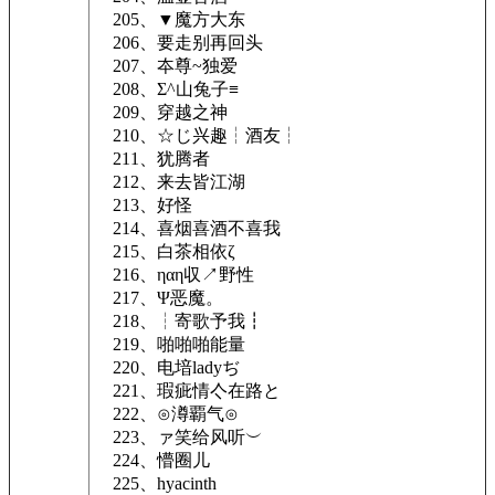
205、▼魔方大东
206、要走别再回头
207、夲尊~独爱
208、Σ^山兔子≡
209、穿越之神
210、☆じ兴趣┆酒友┆
211、犹腾者
212、来去皆江湖
213、好怪
214、喜烟喜酒不喜我
215、白茶相依ζ
216、ηαη収↗野性
217、Ψ恶魔。
218、┆寄歌予我┇
219、啪啪啪能量
220、电堷ladyぢ
221、瑕疵情亽在路と
222、⊙澊覇气⊙
223、ァ笑给风听︶
224、懵圈儿
225、hyacinth