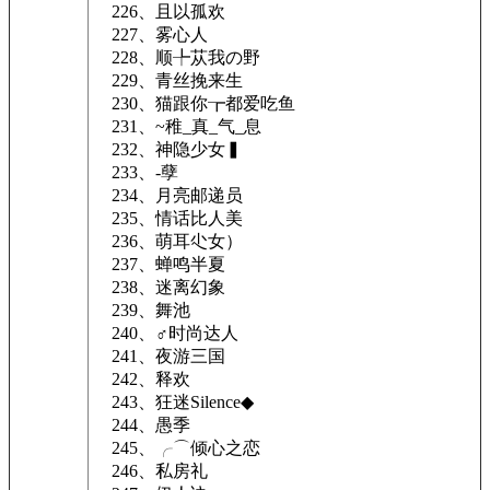
226、且以孤欢
227、雾心人
228、顺╄苁我の野
229、青丝挽来生
230、猫跟你┲都爱吃鱼
231、~稚_真_气_息
232、神隐少女▍
233、-孽
234、月亮邮递员
235、情话比人美
236、萌耳尐女）
237、蝉鸣半夏
238、迷离幻象
239、舞池
240、♂时尚达人
241、夜游三国
242、释欢
243、狂迷Silence◆
244、愚季
245、╭⌒倾心之恋
246、私房礼