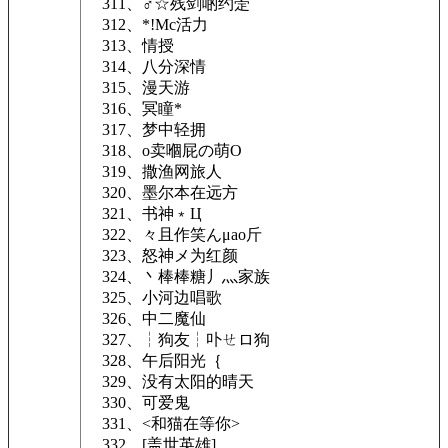
311、♂☆残剑啲约萣
312、*!Mc活力
313、情授
314、八分深情
315、漫天游ゝ
316、冥瞳*
317、梦中轻拥
318、о卖嗰屁の萌Ο
319、撒渔网旅人
320、墨尔本在远方
321、书神﹡Ц
322、々且作笑んμао斤
323、怒神メ为红颜
324、丶棒棒糖丿灬家族
325、小河边唱歌
326、中二魔仙
327、┆狗友┆卟ㄝロ狗
328、午后阳光｛
329、没有太阳的晴天
330、可爱鬼
331、<和猫在等你>
332、[盖世英雄]