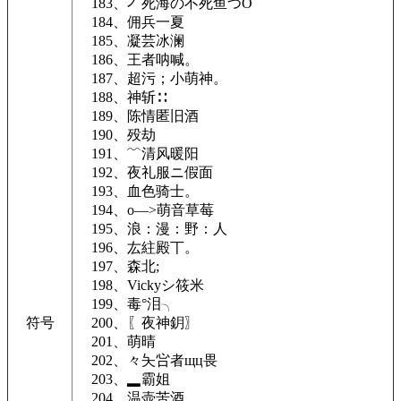
183、丆死海の不死鱼つΟ
184、佣兵一夏
185、凝芸冰澜
186、王者呐喊。
187、超污；小萌神。
188、神斩∷
189、陈情匿旧酒
190、殁劫
191、﹌清风暖阳
192、夜礼服ニ假面
193、血色骑士。
194、o—>萌音草莓
195、浪：漫：野：人
196、厷紸殿丅。
197、森北;
198、Vickyシ筱米
199、毒°泪╮
符号
200、〖夜神鈅〗
201、萌晴
202、々夨吢者щц畏
203、▂霸姐
204、温壶苦酒