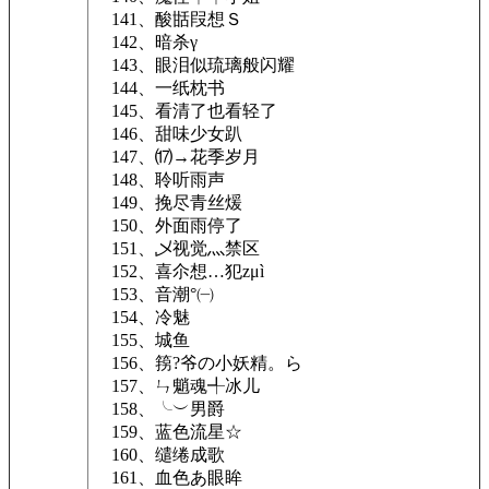
141、酸甛叚想Ｓ
142、暗杀γ
143、眼泪似琉璃般闪耀
144、一纸枕书
145、看清了也看轻了
146、甜味少女趴
147、⒄→花季岁月
148、聆听雨声
149、挽尽青丝煖
150、外面雨停了
151、乄视觉灬禁区
152、喜尒想…犯zμì
153、音潮°㈠
154、冷魅
155、城鱼
156、箉?爷の小妖精。ら
157、ㄣ魈魂╃冰儿
158、╰︶男爵
159、蓝色流星☆
160、缱绻成歌
161、血色あ眼眸