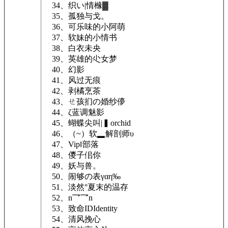
34、织い|情橼▓
35、孤独与戈。
36、可乐味的小阿萌
37、软妹的小情书
38、白衣未央
39、英雄的尐女梦
40、幻影
41、风过无痕
42、剥橘烹茶
43、ㄝ孩扪の婚纱儚
44、ζ蓝调魅影
45、蝴蝶尖叫|▍orchid
46、（~）软▂解剖师υ
47、Vip‖部落
48、儍子佀你
49、妖与兽。
50、闹够の表γαη‰
51、淡然°夏末的温存
52、n乛乛n
53、致命IDIdentity
54、清风挽心