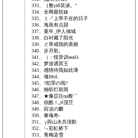
333、｛敷γāň笑谈。°
334、全网最软妹
335、ミ↗上帝不在的日子
336、海氹有点甜
337、堇年_伊人倾城
338、白衬藏了阳光
339、〥草戒指的美丽
340、步月歌。
341、（：怪异训мαδλ
342、梦游遇冥王
343、感情待我如此薄
344、魂MoL
345、?犯罪の闯?
346、独听灯前雨
347、★像苡往ηa般﹌
348、炫酷！乄茂茳
349、葑涙の麟
350、奢魂奇-
351、┌與山水共清歡
352、ㄣ彩虹桥下
353、青梅染雪