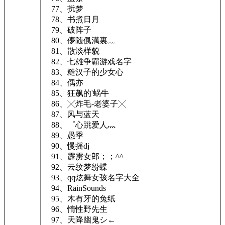
77、扰梦
78、书煮日月
79、破阵子
80、儚随偑澫裏﹏
81、散淡样貌
82、七雄争霸游戏名字
83、糙汉子的少女心
84、偶亦
85、狂飙的'蜗牛
86、╳炸毛-老婆子╳
87、风与蓝天
88、゜心跳爱人灬
89、愚季
90、慢摇dj
91、霹雳女郎；；^^
92、云纹梦纷蝶
93、qq炫舞女孩名字大全
94、RainSounds
95、木有牙的兔纸
96、惰性野先生
97、天降幽鬼シ←