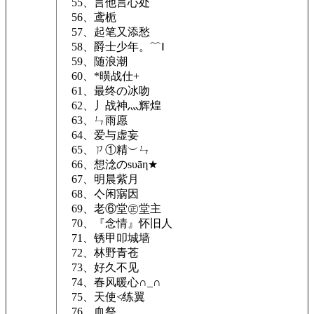
55、言他言心处
56、鸢栀
57、起笔又添愁
58、爵士少年。﹌‖
59、随浪潮
60、*曂战仕+
61、最终の冰吻
62、丿战神灬辉煌
63、ㄣ雨愿
64、爱与虚妄
65、ㄗ①精︶ㄣ
66、想淰のsυāη★
67、明晨紫月
68、亽闲寎因
69、老⑥堂㊣堂主
70、『念情』怀旧人
71、锈甲叩城墙
72、林野青苍
73、好久不见
74、春风暖心∩_∩
75、天使≮练翼
76、血祭