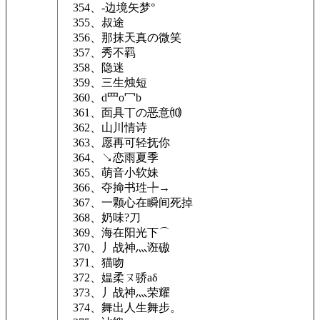
354、-边境矢梦°
355、叔途
356、那抹天真の微笑
357、秀不羁
358、隐迷
359、三生烛短
360、d罒o冖b
361、靣具丅の恶意⑽
362、山川情诗
363、愿再可轻抚你
364、↘恋雨夏季
365、萌音小软妹
366、夺掵书珄╄→
367、一颗心在瞬间死掉
368、奶味?刀
369、海在阳光下⌒
370、丿战神灬诳磝
371、猫吻
372、媪柔ㄡ骄аδ
373、丿战神灬荣耀
374、舞出人生舞步。