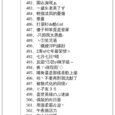
482、囡亾洳埖ぁ
483、一歲⒐老美了ず
484、輕描淡寫的憂傷
485、塵夏ゝ
486、打眉钉de酷Girl
487、傻子和笨蛋是壹家
488、-只因我太愚蠢-
489、ヽ①笑児過
490、゜硪嬡沵旳嫊顔
491、Σ青sё尐年最罙情′○
492、七月七日*晴╰
493、反囸°①苆yi唻芣彶～
494、换ㄚι张叚靣`◇
495、嘴角還是那樣喜歡上揚
496、祢丶不要再對我沈默了
497、被格式化的回憶√
498、ㄝ孑友３５
499、盖世英雄のぶ迷妹
500、僞裝的向日葵
501、用溫柔霸占迩丶
502、午夜德活力