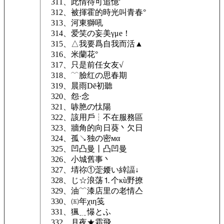
311、此情待可追憶′
312、被揮霍的時光叫青春°
313、河東獅吼
314、爱笑の妄美γμe！
315、△我要爲自我而活▲
316、米蘭花°
317、只是前任女友√
318、﹋臉红の思春期
319、晨雨Dē初聽
320、怨·念
321、哧脃の忲陽
322、該用戶┆不在服務區
323、牆角的向日葵丶欠日
324、孤↘独の密мα
325、凹凸曼丨凸凹曼
326、小城舊事丶
327、埥祢①萣婹い緈諨↓
328、じ☆浪荡⒈个κù野撩
329、油﹌漆店里の老情亼
330、㈤年χιη笺
331、猦﹎懪とふ
332、月夜★霜飛