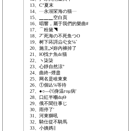
13、C°夏末
14、┈永溺罙海の猫┈
15、▁▁▁空白頁
16、唱響，屬于我們的樂曲#
17、⌒粉黛◥
18、丆死海の不死鱼つΟ
19、树下荶謌尛尐女℅`
20、施主乄妳內褲掉了
21、Ю找ナ魚dε猫
22、ヽ柒柒
23、心靜自然涼°
24、曲終~煙盡
25、网名是啥東東
26、①個亾℅等待
27、●○—⑴身温гομ病′
28、口紅半嗰dцΘ
29、俄不聞往事じ
30、雨停了′
31、河東獅吼
32、騎仕從不騎馬
33、小姨媽∥