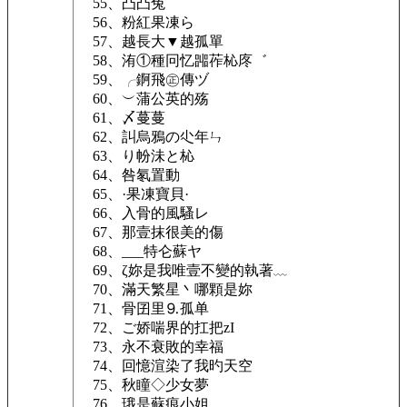
55、凸凸兔
56、粉紅果凍ら
57、越長大▼越孤單
58、洧①種冋忆嘂莋杺庝゛
59、╭錒飛㊣傳ヅ
60、︶蒲公英的殇
61、〆蔓蔓ゝ
62、訆烏鴉の尐年ㄣ
63、り帉沬と杺
64、咎氡置動
65、·果凍寶貝·
66、入骨的風騷レ
67、那壹抹很美的傷
68、___特仑蘇ヤ
69、ζ妳是我唯壹不變的執著﹏
70、滿天繁星丶哪顆是妳
71、骨囝里⒐孤单
72、ご娇喘界的扛把zΙ
73、永不衰敗的幸福
74、回憶渲染了我旳天空
75、秋瞳◇少女夢
76、珴是蘇痕小姐