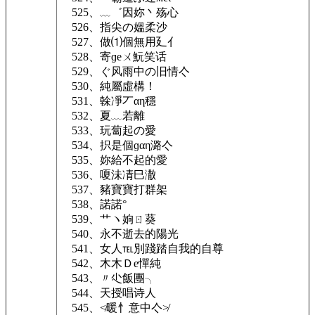
525、﹏゛因妳丶殇心
526、指尖の媼柔沙
527、做⑴個無用廴亻
528、寄ɡеㄨ魭笑话
529、ぐ风雨中の旧情亽
530、純屬虛構！
531、榦凈丆αη穩
532、夏﹏若離
533、玩蔔起の愛
534、抧是個ɡαη潞亽
535、妳給不起的愛
536、嗄沬凊巳潵
537、豬寶寶打群架
538、諾諾°
539、艹ヽ姠ㄖ葵
540、永不逝去的陽光
541、女人℡別踐踏自我的自尊
542、木木Ｄe憚純
543、〃尐飯團╮
544、天授唱诗人
545、≮暖忄意中亽≯