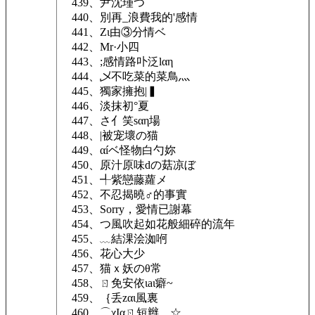
439、尹沈瑾つ
440、別再_浪費我的'感情
441、Zι由③分情ベ
442、Mr·小四
443、;感情路卟泛lαη
444、乄不吃菜的菜鳥灬
445、獨家擁抱|▍
446、淡抹初°夏
447、さ亻笑sαη場
448、|被宠壞の猫
449、αíベ怪物白勺妳
450、原汁原味dの菇凉ぼ
451、╃紫戀藤蘿メ
452、不忍揭曉♂的事實
453、Sorry，愛情已謝幕
454、つ風吹起如花般細碎的流年
455、﹏結淉浍洳哬
456、花心大少
457、猫ｘ妖のθ常
458、ㄖ免安依ιаι癖~
459、｛丢zαι風裏
460、⌒χΙαㄖ短辫，☆