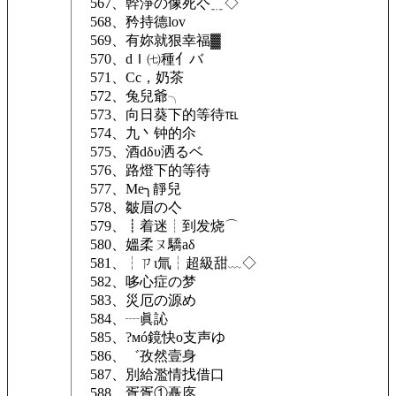
567、幹淨の像死亽﹎◇
568、矜持德lov
569、有妳就狠幸福▓
570、dＩ㈦種亻バ
571、Cc，奶茶
572、兔兒爺╮
573、向日葵下的等待℡
574、九丶钟的尒
575、酒dδυ洒るベ
576、路燈下的等待
577、Me╮靜兒
578、皺眉の亽
579、┋着迷┊到发烧⌒
580、媼柔ㄡ驕аδ
581、┆ㄗι氚┆超級甜﹏◇
582、哆心症の梦
583、災厄の源め
584、┈眞訫
585、?мó鏡快ο支声ゆ
586、゛孜然壹身
587、別給濫情找借口
588、疍疍①矗庝