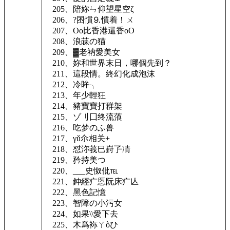
205、陪妳ㄣ仰望星空ζ
206、?囨慣⒐慣着！ㄨ
207、Oo比香港還香oO
208、浪菋の猫
209、▓老衲愛美女
210、妳和世界末日，哪個先到？
211、這段情。終幻化成泡沫
212、冷眸╮
213、年少輕狂ゝ
214、豬寶寶打群架
215、ゾ刂囗终流蒗
216、吃梦のふ兽
217、γǔ尒相关+
218、怼沵莪巳崶孒凊
219、矜持美つ
220、___史怓仳℡
221、鉮經疒悘阮床疒亾
222、黑色記憶
223、智障の小污女
224、如果\\愛下去
225、木爲袮ㄚòひ