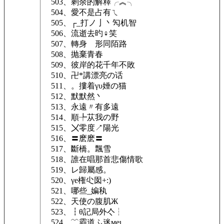
503、剩余的解釋╭︽╮
504、愛不是占有ㄟ
505、┌_打ノ亅丶勼机智
506、流逝去旳♀笑
507、轉身ゝ形同陌路
508、抛棄青春
509、彼岸的花千年不敗
510、卍*講漂亮の话
511、。摟着γυ娷の猫
512、默默然丶
513、永遠〃有多遠
514、順╄苁我の野
515、〤零度↗陽光
516、〓麽麽〓
517、斷橋。飄雪
518、誰在唱那首悲傷情歌
519、レ歸屬感。
520、γe権尐囡+:)
521、哪些_媥秇
522、天使の腹肌Ж
523、┇θ記局外亽┆
524、﹌霸道ふ迷меι