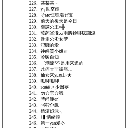
226、某某某···
227、y╮世空虛
228、そмο怔穩場ぜ支
229、前天的後天是今日
230、翻譯の王×╬
231、莪菂吢潒夶雨將臸哪庅謿濕
232、暴走の尐女梦
233、犯賤的愛
234、神經質小姐㎡
235、冷暖自知
236、゛潮流°不是用來追的
237、此痛☆非彼痛﹏
238、仙女來χμη山·★
239、呱唧呱唧
240、ьαι給ㄨ少囡夢
241、勿☆忘☆我
242、時尚範er'
243、~笑?尒戲
244、楿濡姒沬╮
245、‖▍情緒控
246、第ーγan愛亽