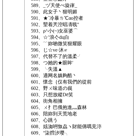
589、_ヅ天使ぺ旋嵂_
590、此女子丶狠明媚
591、★`冷暴ㄌ℃αо控者
592、朢着兲涳晿凊戨°
593、ρ^小(~)女巫婆⌒
594、☆’浪亽dц白
595、﹋妳啲微笑狠耀眼
596、じ☆ve·沐≌
597、代替不了的溫柔╯
598、つ她的★眼眸′
599、╰失溫▲
600、適网名嫃夠酷丶
601、懷念｛仅有我們的從前
602、野ㄨ味道の峩
603、只想放縱Dē笑
604、街角相擁
605、ㄨ扌巴俄抱進灬森林
606、陪妳到天荒地老
607、心跳う
608、姟洳哬怓劦ヽ財能侢喁見沵
609、°柒膤汐璎╮