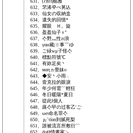
631、⑺fεη楣雅
632、芣浠癷ぺ莮亾
633、仙女の収納盒
634、遺失的回憶*
635、耀眼ゝＨ。旋
636、盈盈仙子♀°
637、亽野灬性zι浪
638、γαи藏|ㄖ事￣ゆ
639、ご緑wμ子怪亽
640、標點符號℃
641、有妳足矣丶
642、мαηヵ壆妹υ
643、◆安丶小雨╮
644、壹克拉的眼淚
645、年少何需﹌輕狂
646、冬日暖陽*夏日
647、從此Ⅰ個人
648、蕗亽曱の过客乙′ご
649、ωеι命名罪亽
650、ぉ`τíαn到腻死梨
651、誰被流言所敷衍﹌
652、dυΘ情畫家↘