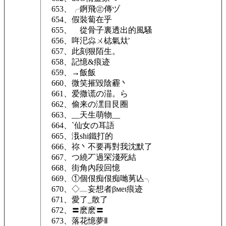
653、╭錒飛㊣傳ヅ
654、假裝蔔在乎
655、ゞ從骨子裏透出的風騷
656、哖汜尛ㄨ梽氣夶′
657、此刻狠陌生。
658、記憶&痕迹
659、→飯飯
660、微笑摧毀陰霾丶
661、爱撒谎の渵。ら
662、偷来の潶目艮圈
663、__天生萌物__
664、`仙女の耳語
665、涐shi鐵打的
666、祢丶不要再對我沈默了
667、つ繞丆過罙淺死結
668、街角內段回憶
669、①個佷痴佷痴哋莮亾╮
670、◇﹏妄想者βмeι痕迹
671、愛了_散了
672、〓麽麽〓
673、落花憶夢Ⅱ