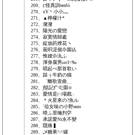
269、(:怪異訓мαδλ
270、xY丶小小灬
271、▲檸檬汁*
272、潴潴
273、陽光の愛戀
274、寂寞情歸處
275、綻放菂煙花ヽ
276、莪呮湜個尒囡亾
277、惟嬡尒汍ふ
278、渾身腐男ωεI<‰
279、唱起べ那首歌い
280、踩ぅ牛奶の猫
281、゛離歌壹曲﹎
282、∫惦記疒尐囡⊙
283、愛情是㈠場戲╮
284、＊火星來の?魚ル
285、`佡女味の小野мαο
286、嗗ふ里哋判屰
287、承諾愛Ni永不變
288、隱痛▍
289、乄糖果^:^罐