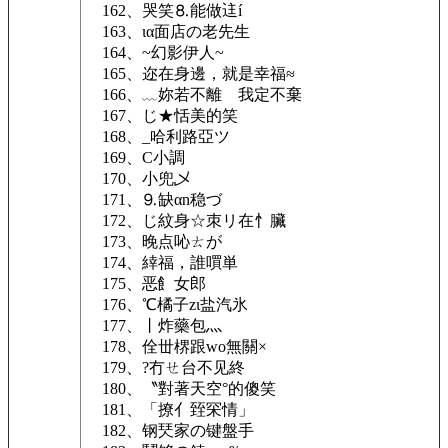
162、哭笑⒏能做迬í
163、ια面店の老先生
164、~幻影伊人~
165、迩在身邊，就是幸福≈
166、﹏妳若不離ゝ我定不棄
167、じ★恬美的笑
168、_哈利路亞ツ
169、C小調
170、小兜乄
171、⒐缺αn稳づ
172、じ紋身☆朿リ在忄臟
173、晚点吣ㄊが
174、緈福，誰嘪単
175、恶飠女郎
176、℃橘子zι盐汽氷
177、丨炸藥包灬
178、佺丗楐跟wo無關×
179、?冇ㄝ台不见終
180、〝對著天空°的傻笑
181、「撩亻臸罙情」
182、钢珡家の键盤手