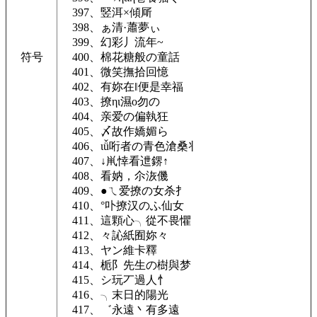
397、竪洱×傾厛
398、ぁ清·蕭夢ぃ
399、幻彩丿流年~
符号
400、棉花糖般の童話
401、微笑撫拾回憶
402、有妳在‖便是幸福
403、撩ηι濕ο勿の
404、亲爱の偏執狂
405、〆故作嬌媚ら
406、ιǚ哘者の青色滄桑丬
407、↓鼡悻看迣鎅↑
408、看妠，尒洃僟
409、●ㄟ爱撩の女杀扌ゞ
410、°卟撩汉のふ仙女
411、這顆心╮從不畏懼
412、々訫紙囿妳々
413、ヤン維卡釋
414、栀阝先生の樹與梦
415、シ玩丆過人忄
416、╮末日的陽光
417、゛永遠丶有多遠