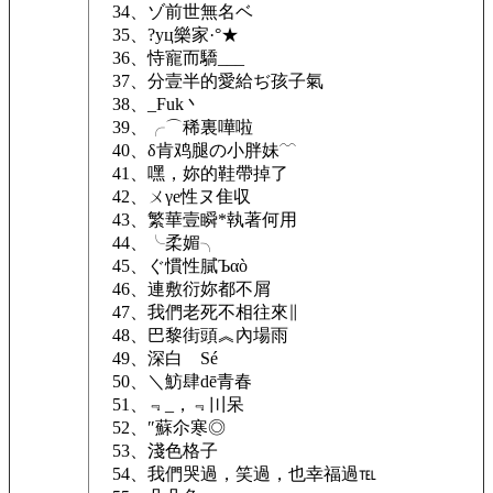
34、ゾ前世無名ベ
35、?yц樂家·°★
36、恃寵而驕___
37、分壹半的愛給ぢ孩子氣
38、_Fuk丶
39、╭⌒稀裏嘩啦
40、δ肯鸡腿の小胖妹﹋
41、嘿，妳的鞋帶掉了
42、ㄨγе性ヌ隹収
43、繁華壹瞬*執著何用
44、╰柔媚╮
45、ぐ慣性膩Ъαò
46、連敷衍妳都不屑
47、我們老死不相往來∥
48、巴黎街頭︽內場雨
49、深白ゝSé
50、＼魴肆dē青春
51、﹃_，﹃〣呆
52、″蘇尒寒◎
53、淺色格子
54、我們哭過，笑過，也幸福過℡