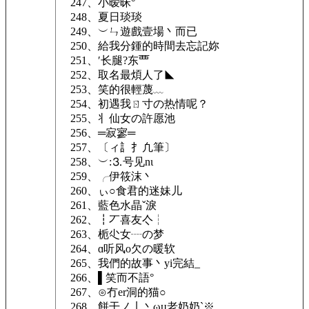
247、小暧昧°
248、夏日琰琰
249、︶ㄣ遊戲壹場丶而已
250、給我分鍾的時間去忘記妳
251、′长腿?东覀
252、取名最煩人了◣
253、笑的很輕蔑﹏
254、初遇我ㄖ寸の热情呢？
255、丬仙女の許愿池
256、═寂寥═
257、〔ィ訁扌凢筆〕
258、︶:⒊号见nι
259、╭伊筱沫丶
260、ぃ○食君的迷妹儿
261、藍色水晶ˇ淚
262、┇丆喜友亽┆
263、栀尐女┈の梦
264、ɑ听风ο欠の暖软
265、我們的故事丶yi完結_
266、▌笑而不語°
267、⊙冇er洞的猫○
268、餅干ノ亅丶ωц老奶奶`※