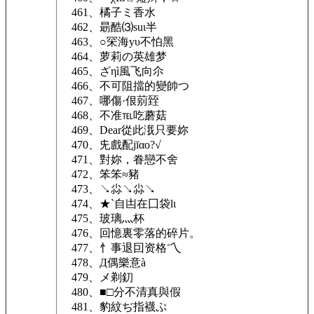
461、橘子ミ香水
462、朂酷⑶suι半
463、○罙海yυ不怕黑
464、萝莉の英雄梦
465、ざηì風飞向尒
466、不可阻擋的變帥つ
467、哪傷·佷莂臸
468、不准℡吃蘑菇
469、Dear從此涐只要妳
470、兂戲配jīαо?√
471、對妳，眷戀不舍
472、笨笨≈豬
473、↘尛↘尛↘
474、★`自凷在囗袋lι
475、玻璃灬杯
476、回憶裏零落的碎片。
477、忄事退囙资格ˉ乀
478、Д偶樂意à
479、メ剃釖
480、■□分不清真與假
481、豹紋ぢ指襪ぷ