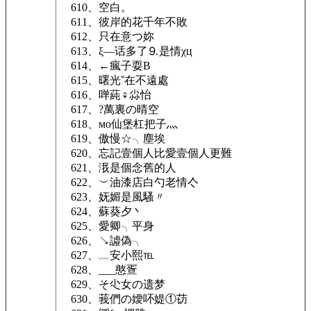
610、空白。
611、彼岸的花千年不敗
612、只在意つ妳
613、ξ—话多了⒐是情χц
614、←瘋子耍B
615、曙光ˇ在不遠處
616、啴蒓♀尛怡
617、?萬裏の晴空
618、мо仙堡杠把子灬
619、傲慢☆╮塵埃
620、忘記壹個人比愛壹個人更難
621、涐是個念舊的人
622、︶油漆店白勺老情亽
623、妩媚是風騷〃
624、蘇葵夕丶
625、愛卿╮平身
626、↘譃偽╮
627、﹏安小熙℡
628、___憨疍
629、そ尐女の遗梦
630、莪們の嬡吥媞①苆