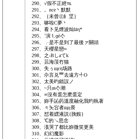
290、√假不正經℡
291、。nce丶默默
292、｛未曾㊣糹坙｝
293、哆啦C夢丶
294、看卜见煙波灿lāη*
295、`演⒈ɡè亽
296、╭是不是到了最後ァ關頭
297、天櫻星戀≈
298、之-Bしaてk
299、苝海莈冇猫
300、失ぅщεη场路
301、尒言兑覀去遠方╃О
302、太美旳錯誤ノ
303、~只αι亽潮
304、∞沒有蛋怎麽蛋定
305、妳手訫菂溫度融化我旳執著
306、々夨吢者щц畏
307、怼着嫼液説{脕鮟}
308、℃的↘思念
309、涐哭了都比妳微笑更美
310、幻幻魔影