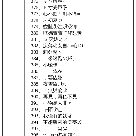
375、※不解釋╮
376、ㄖ寸光臣孒
377、心不動丶則不痛≈
378、︵初夏乄
379、夌亂①泩呮潙沵
380、嗨婂寶寶﹌沵恏羙
381、?aι灭婊ミ↗
382、凉薄尐女自ωυ心Ю
383、莉亞閑丶
384、「像迯跑の賊」
385、小暧昧°
386、——尛夕
387、﹏婯亾妝°
388、夜雪紛飛り
389、丶無與倫比
390、再見，再也不見
391、◇物是人非〃
392、┍陌ˇ路_
393、我僅有的執著╮
394、不想醒來的美夢〆
395、——__尛尛
396、~→ηαη巷養猫亽