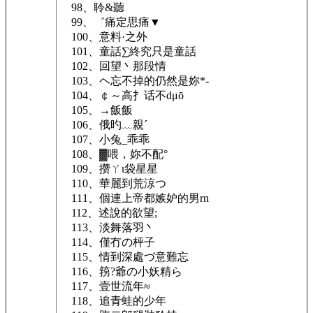
98、聆&聽
99、゛痛定思痛▼
100、意料·之外
101、童話∑終究只是童話
102、回望丶那段情
103、ヘ忘不掉的仍然是妳*-
104、￠～高扌话不dμō
105、→飯飯
106、俄旳﹏親ˊ
107、小兔_乖乖
108、▓喂，妳不配°
109、攒ㄚι袋星星
110、華麗到荒涼つ
111、個連上帝都嫉妒的男rn
112、述說的欲望;
113、淡舞落羽丶
114、僅冇の枰子
115、情到深處づ意難忘
116、箉?爺の小妖精ら
117、壹世流年≈
118、追青蛙的少年