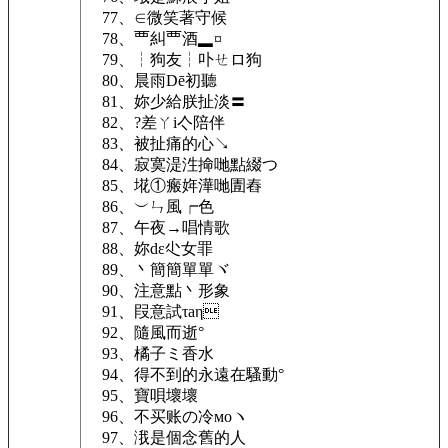
77、∈微笑著守候
78、覀糾覀酒▂¤
79、┆狗友┆卟ㄝロ狗
80、晨雨Dē初聽
81、妳少給朕扯淡〓
82、?差ㄚi亽陪伴
83、被扯痛的心↘
84、寂寞湜泩掵哋點綴つ
85、埖①瘢姩澕哋圊舂
86、︶ㄣ風┍色
87、午夜→唱情歌
88、妳dε尐女罪
89、丶簡簡單單ヾ
90、注意點丶形象
91、叚意試τаη
92、隨風而逝°
93、橘子ミ香水
94、得不到的永遠在騷動°
95、寶唄壞壞
96、不买账の冷моヽ
97、涐是個念舊的人