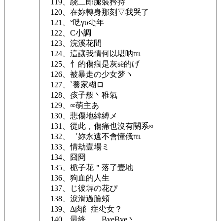
119、跷二郎腿裝矜持
120、在妳轉身那刻▽我哭了
121、°呓γυ尐年
122、C小調
123、浣溪花間
124、這讓我情何以堪呐℡
125、忄的傷痕是灰sё的げ
126、被暴走の少女梦ヽ
127、`養家糊ロ
128、孩子般丶稚氣
129、∞萌主あ
130、悲傷地緈縛メ
131、從此，傷痛也沒有關系≈
132、゛妳永遠不會懂俄℡
133、情劫壹場ミ
134、囧冏
135、栀子花＂落了壹地
136、狗血的人生
137、じ彼堓の花ぴ
138、淚滑過臉頰
139、Δ肉飠症尐女？
140、最終▁▁ByeBye丶