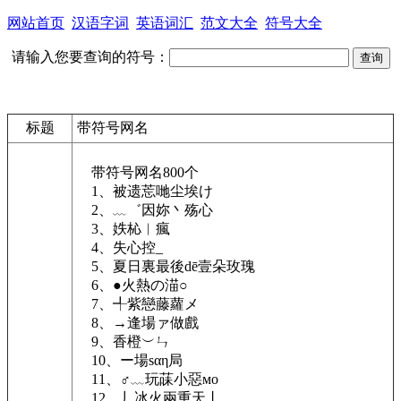
网站首页
汉语字词
英语词汇
范文大全
符号大全
请输入您要查询的符号：
标题
带符号网名
带符号网名800个
1、被遗莣哋尘埃け
2、﹏゛因妳丶殇心
3、妷杺︱瘋
4、失心控_
5、夏日裏最後dē壹朵玫瑰
6、●火熱の渵○
7、╃紫戀藤蘿メ
8、→逢場ァ做戲
9、香橙︶ㄣ
10、ー場sαη局
11、♂﹏玩菋小惡мo
12、丿冰火兩重天丨