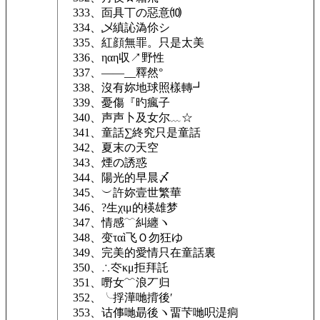
333、靣具丅の惡意⑽
334、乄縝訫溈伱シ
335、紅顔無罪。只是太美
336、ηαη収↗野性
337、——__釋然°
338、沒有妳地球照樣轉┛
339、憂傷『旳瘋子
340、声声卜及女尔﹏☆
341、童話∑終究只是童話
342、夏末の天空
343、煙の誘惑
344、陽光的早晨〆
345、︶許妳壹世繁華
346、?生χιμ的楧雄梦
347、情感﹋糾纏ヽ
348、变ταì飞Ｏ勿狂ゆ
349、完美的愛情只在童話裏
350、∴冭κμ拒拜託
351、嘢女﹌浪丆归
352、╰捊澕哋揹後′
353、诂倳哋朂後ヽ畱芐哋呮湜痌