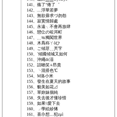
141、殇了°倦了゛
142、﹏浮華若夢
143、無欲毋求づ勿怨
144、寂寞情歸處
145、永遠╮不會再放肆
146、戀仩の咗洱町
147、﹎℡獨闖世界
148、木爲袮ㄚòひ
149、ご傾荩﹎兲芐
150、‵傾國傾城又如何
151、沖繩dε渵
152、詯啲笑♀昂貴
153、╰混搭色℃
154、M洛小米
155、發生在夏天的故事
156、貌美如花⊿
157、單妳妹個純
158、失去後才懂珍惜
159、如果\\愛下去
160、╭學絵紾悕
161、喜尒想…犯zμì