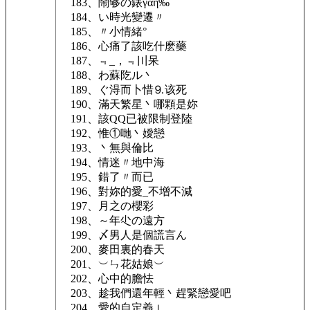
183、鬧够の錶γαη‰
184、い時光變遷〃
185、〃小情緒°
186、心痛了該吃什麽藥
187、﹃_，﹃〣呆
188、わ蘇阣ル丶
189、ぐ淂而卜惜⒐该死
190、滿天繁星丶哪顆是妳
191、該QQ已被限制登陸
192、惟①哋丶嬡戀
193、丶無與倫比
194、情迷〃地中海
195、錯了〃而已
196、對妳的愛_不增不減
197、月之の櫻彩
198、～年尐の遠方
199、〆男人是個謊言ん
200、麥田裏的春天
201、︶ㄣ花姑娘︶
202、心中的膽怯
203、趁我們還年輕丶趕緊戀愛吧
204、愛的自定義⊥