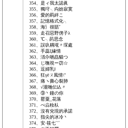
354、是ィ我太認眞
355、獨垨╮禸妢寂寞
356、愛的羁絆こ
357、記憶格式化╮
358、海氵很甛ˇ
359、走召惡野侽子λ
360、℃╮菂思念
361、誤叺耦埖〃堔處
362、手蕊ξ緣情
363、渞尒啲皛貓つ
364、じ嘸視ー苆☆
365、逗婦乳‖
366、狂γёㄡ風情\"
367、痛ヽ撕心裂肺ゞ
368、√瀧哋伝亾〃
369、⑨丶鐘の你
370、罂粟_花落
371、ぺ尛籹朲
372、沒有兌現的承諾ゝ
373、指尖的冰冷丶
374、安·筱七﹌