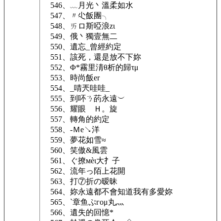
546、﹏月光丶溫柔如水
547、〃尐飯團╮
548、ㄞロ斯啞浪zι
549、俄丶獨壹無二
550、遺忘_曾經約定
551、該死，還是放不下妳
552、Φ*霧里淸θ析的歸τμ
553、時尚飯er
554、_啨兲哇哇_
555、到吥ㄋ菂永遠︶
556、耀眼ゝＨ。旋
557、轉角的約定
558、‐Ｍe↘洋
559、夢花如雪≈
560、笑傲&風雲
561、ぐ撩мèι大扌子
562、流年っ陌上花開
563、打⑦折の暧昧
564、妳永遠都不會知道我有多愛妳
565、`章鱼ぷгομ丸灬
566、遺失的回憶*