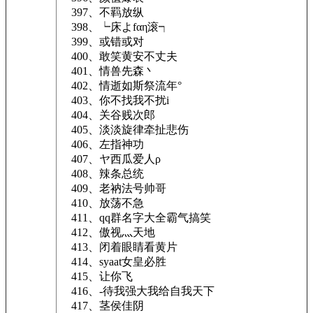
397、不羁放纵
398、┕床よfαη滚┑
399、或错或对
400、敢笑黄安不丈夫
401、情兽先森丶
402、情逝如斯祭流年°
403、你不找我不扰i
404、关谷贱次郎
405、淡淡旋律牵扯悲伤
406、左指神功
407、ヤ西瓜爱人ρ
408、辣条总统
409、老衲法号帅哥
410、放荡不急
411、qq群名字大全霸气搞笑
412、傲视灬天地
413、闭着眼睛看黄片
414、syaat女皇必胜
415、让你飞
416、-待我强大我给自我天下
417、茎侯佳阴