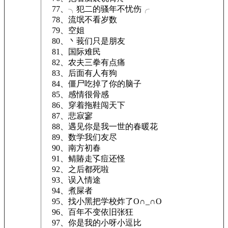
77、╮犯二的骚年不忧伤╭
78、流氓不看岁数
79、空姐
80、丶莪们只是朋友
81、国际难民
82、农夫三拳有点痛
83、后面有人有狗
84、僵尸吃掉了你的脑子
85、感情很骨感
86、穿着拖鞋闯天下
87、悲寂寥
88、遇见你是我一世的春暖花
89、数学我们友尽
90、南方初春
91、鲭賰走孓痘还怪
92、之后都死啦
93、误入情途
94、煮屎者
95、找小黑把学校炸了O∩_∩O
96、百年不变依旧张狂
97、你是我的小呀小逗比