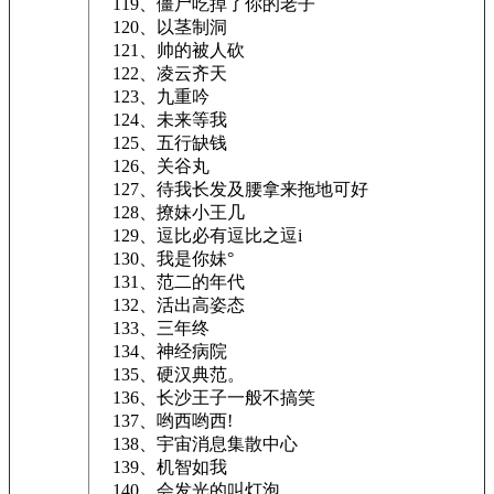
119、僵尸吃掉了你的老子
120、以茎制洞
121、帅的被人砍
122、凌云齐天
123、九重吟
124、未来等我
125、五行缺钱
126、关谷丸
127、待我长发及腰拿来拖地可好
128、撩妹小王几
129、逗比必有逗比之逗i
130、我是你妹°
131、范二的年代
132、活出高姿态
133、三年终
134、神经病院
135、硬汉典范。
136、长沙王子一般不搞笑
137、哟西哟西!
138、宇宙消息集散中心
139、机智如我
140、会发光的叫灯泡