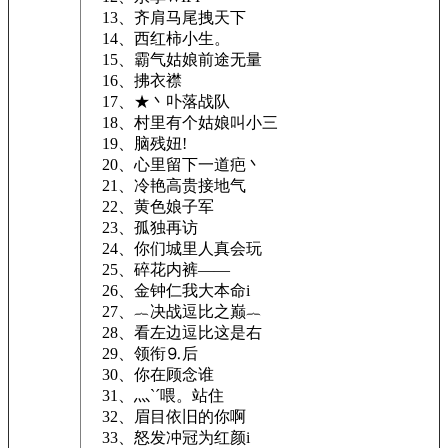
13、齐肩马尾拽天下
14、西红柿小生。
15、霸气姑娘前途无量
16、拂衣襟
17、★丶卟落战队
18、村里有个姑娘叫小三
19、脑残妞!
20、心里留下一道疤丶
21、冷艳高贵接地气
22、黄色娘子军
23、孤独再访
24、你们城里人真会玩
25、碎花内裤——
26、金钟仁我大本命i
27、︷决战逗比之巅︷
28、看左边逗比这是右
29、领衔⒐后
30、你在顾念谁
31、灬`ˊ喂。站住
32、眉目依旧的你啊
33、怒发冲冠为红颜i