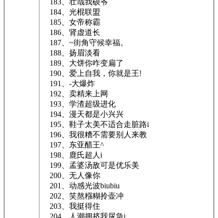
183、壮哉我硕爷
184、光棍联盟
185、女帝称霸
186、肾虚道长
187、~街角守候幸福。
188、扬眉淡看
189、大饼你咋变扁了
190、爱上自我，你就是王!
191、-大爆炸
192、卖精来上网
193、学渣超级进化
194、漫天都是小兴兴
195、鞋子太美不适合走脏路i
196、我很糟不需要别人来教
197、东亚醋王^
198、鹿氏超人i
199、孟婆汤敌可是优乐美
200、无人像你
201、动感光波biubiu
202、笑熬糨糊拎壶冲
203、我挺得住
204、人潮拥挤我尿急i