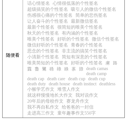
话心情签名
心情很低落的个性签名
超级搞笑的个性签名
吸引人的微信个性签名
伤感很心痛的个性签名
简单的悲伤签名
让人奋斗的个性签名
最新微信签名
最新个性签名
很简短的唯美个性签名
秋天的个性签名
有内涵的个性签名
唯美个性签名
好听的个性签名
微信个性签名
微信好听的个性签名
青春的个性签名
思念的个性签名
非主流的搞笑个性签名
随便看
小清新个性签名
简短有深意的个性签名
唯美简短的个性签名
好听的个性签名
虜
路
death camas
露
魯
鷺
碌
祿
綠
菉
錄
death camp
death cap
death care
death cup
death cup
death duty
death house
death instinct
deathless
小猴学艺作文
堆雪人作文
就这样慢慢地长大作文
我对说作文
20年后的母校作文
赛龙舟作文
我不再自私作文
给爸爸的一封信
走进高三作文
童年趣事作文550字