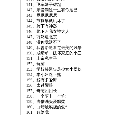
141、飞车妹子雄起
142、亲爱滴这一生有你足已
143、尼尼尼尼尼
144、节操早就玩坏了
145、胯下有神器
146、跪下叫我女神大人
147、万奶迎北京
148、没你我活不了
149、我曾沿途看过最美的风景
150、成绩单，破坏家庭的小三
151、上帝私生子
152、玩霸
153、学校装逼失足少女小团伙
154、本小妞迷上赌
155、鲸有多爱海
156、太过耀眼
157、奇葩团团长
158、一个萝卜一个坑;
159、唐僧洗头爱飘柔
160、白蜡烛燃烧的爱*
161、败给我