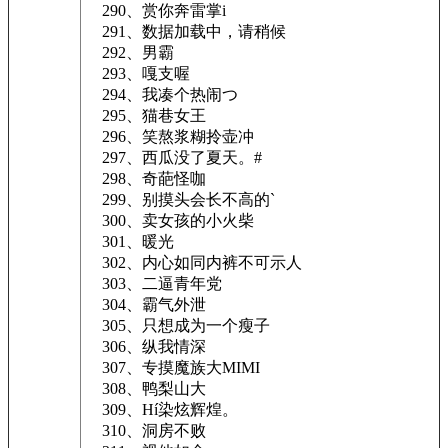
290、赏你奔雷掌i
291、数据加载中，请稍候
292、男霸ゞ
293、嘎支喔
294、我凑个热闹つ
295、猫巷女王
296、笑熬浆糊拎壶冲
297、西瓜没了夏天。#
298、奇葩怪咖
299、别摸头会长不高的`
300、卖女孩的小火柴
301、暖光
302、内心如同内裤不可示人ゝ
303、二逼青年党
304、霸气外泄
305、只想成为一个瘦子
306、纵我情深
307、专摸魔族大MIMI
308、鸭梨山大
309、Hí染炫辉煌。
310、洞房不败