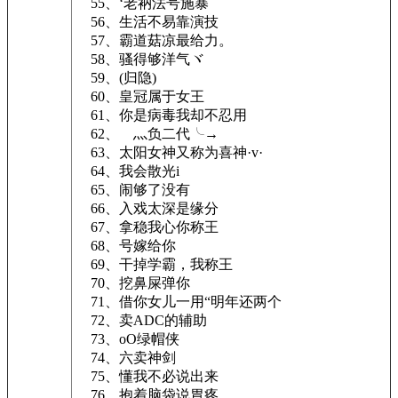
55、‘老衲法号施暴
56、生活不易靠演技
57、霸道菇凉最给力。
58、骚得够洋气ヾ
59、(归隐)
60、皇冠属于女王
61、你是病毒我却不忍用
62、ゞ灬负二代╰→
63、太阳女神又称为喜神·v·
64、我会散光i
65、闹够了没有
66、入戏太深是缘分
67、拿稳我心你称王
68、号嫁给你
69、干掉学霸，我称王
70、挖鼻屎弹你
71、借你女儿一用“明年还两个
72、卖ADC的辅助
73、oО绿帽侠
74、六卖神剑
75、懂我不必说出来
76、抱着脑袋说胃疼