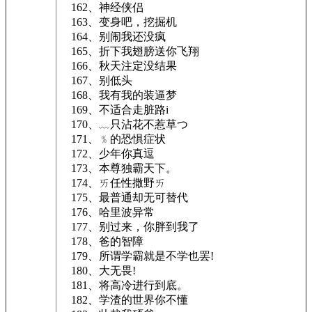
162、神经侠侣
163、变身吧，挖掘机
164、别闹我还没疯
165、折下我翅膀送你飞翔
166、秋天注定没结果
167、别低头
168、我有我的装逼梦
169、不适合走脏路i
170、﹏只沾花不惹草つ
171、﹪的恐惧症状
172、少年你真逗
173、本尊独霸天下。
174、ㄞ任性撒野ㄞ
175、最普通却无可替代
176、哈里波异常
177、别过来，你胖到我了
178、爸的智障
179、所谓学霸就是不学也罢!
180、大无畏!
181、将高冷进行到底。
182、学渣的世界你不懂