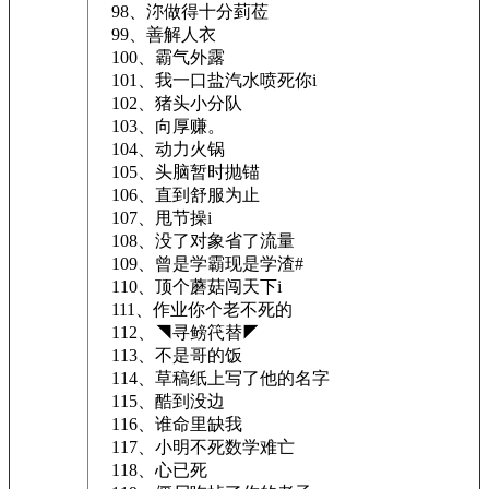
98、沵做得十分菿莅
99、善解人衣
100、霸气外露
101、我一口盐汽水喷死你i
102、猪头小分队
103、向厚赚。
104、动力火锅
105、头脑暂时抛锚
106、直到舒服为止
107、甩节操i
108、没了对象省了流量
109、曾是学霸现是学渣#
110、顶个蘑菇闯天下i
111、作业你个老不死的
112、◥寻鳑笩替◤
113、不是哥的饭
114、草稿纸上写了他的名字
115、酷到没边
116、谁命里缺我
117、小明不死数学难亡
118、心已死