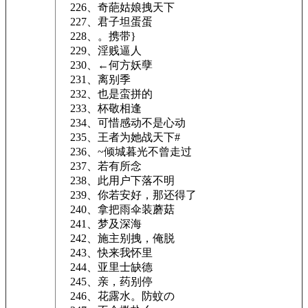
226、奇葩姑娘拽天下
227、君子坦蛋蛋
228、。携带}
229、淫贱逼人
230、←何方妖孽
231、离别季
232、也是蛮拼的
233、杯敬相逢
234、可惜感动不是心动
235、王者为她战天下#
236、~倾城暮光不曾走过
237、若有所念
238、此用户下落不明
239、你若安好，那还得了
240、拿把雨伞装蘑菇
241、梦及深海
242、施主别拽，俺脱
243、快来我怀里
244、亚里士缺德
245、亲，药别停
246、花露水。防蚊の