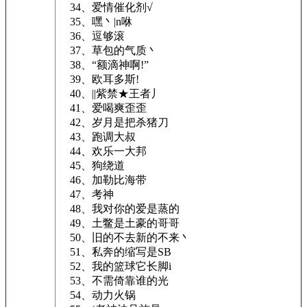
34、爱情催化剂√
35、嘿丶|n咻
36、逗够滚
37、草包的气质丶
38、“额滴神啊!”
39、欧耳多斯!
40、||紫禁★王者丿
41、爱喝爽歪歪
42、岁月是把杀猪刀
43、跑调大叔
44、欢乐一大邦
45、狗绕道
46、加勒比海带
47、考神
48、我对你的爱是蒸的
49、土鳖是土豪的哥哥
50、旧的不去新的不来丶
51、私奔的缩写是SB
52、我的篮球它长脚i
53、不需倚靠谁的光
54、动力火锅