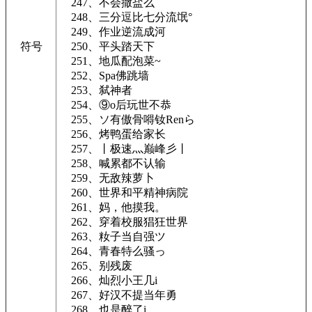
247、不会撒盐么
248、三分逗比七分流氓°
249、作业逆流成河
符号
250、平头踏天下
251、地瓜配泡菜~
252、Spa佛跳墙
253、弑神者
254、⑨o后玩世不恭
255、ソ有傲骨嘚钕Renら
256、烤鸭蛋给家长
257、丨极速灬巅峰彡丨
258、喊累都不认输
259、无敌辣萝卜
260、世界和平精神病院
261、妈，他摸我。
262、穿着校服猖狂世界
263、籹子当自强ツ
264、青春特么骚っ
265、别残废
266、灿烈小王几i
267、好汉不提当年勇
268、也是醉了i