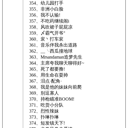
354、幼儿园打手
355、非洲小白脸
356、我不认输!
357、不吃药继续闹i
358、风吹裙子屁屁凉
359、〆霸气开爷°
360、衮丶打车衮
361、音乐伴我杀出道路
362、__╰西瓜撞地球
363、Mrsandaman造梦先生
364、主席夸我聊天聊得好~
365、死了都要撸!
366、用生命在耍帅
367、泪点·配角·
368、我是他的妹妹向前爬
369、别逗寡人
370、持枪瞄准BOOM!
371、吃货小分队
372、烈性辣妹
373、扑琳扑琳
374、短发镇天下!