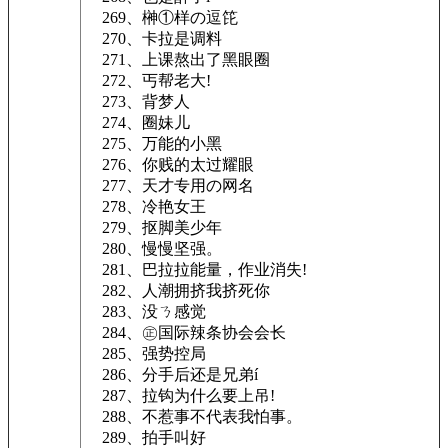
269、榊①样の逗笓
270、卡拉是调料
271、上课熬出了黑眼圈
272、丐帮老大!
273、背梦人
274、圈妹儿
275、万能的小黑
276、你贱的太过耀眼
277、天才专用の网名
278、冷艳女王
279、抠脚美少年
280、慢慢坚强。
281、巴拉拉能量，作业消失!
282、人潮拥挤我挤死你
283、没ㄋ感觉
284、㊣国际辣条协会会长
285、强势控局
286、分手后还是兄弟í
287、拉钩为什么要上吊!
288、不惹事不代表我怕事。
289、拍手叫好