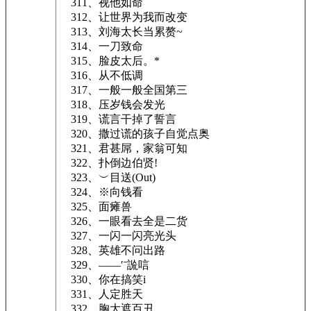
311、视他如命
312、让世界为我而改变
313、刘海太长当累赘~
314、一刀致命
315、脸皮太后。*
316、从不低调
317、一般一般全国第三
318、压岁钱会发光
319、谎言干掉了誓言
320、撒过谎的孩子自觉点奥
321、君甚屌，家翁可知
322、扑倒边伯贤!
323、︶目送(Out)
324、※向钱看
325、面瘫兽
326、一眼看去全是二货
327、一闪一闪亮光头
328、英雄不问出路
329、——′ˉ詤唁
330、你在搞笑i
331、人定胜天
332、胸大遮百丑