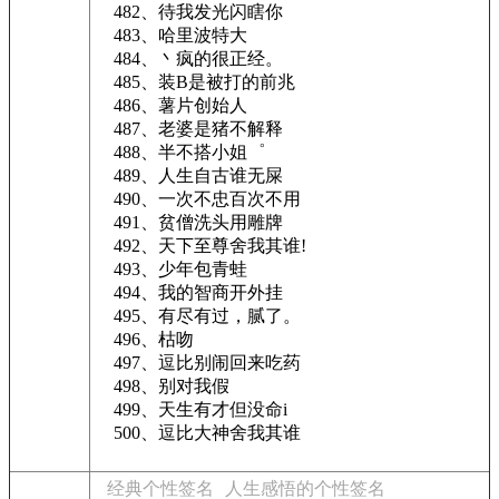
482、待我发光闪瞎你
483、哈里波特大
484、丶疯的很正经。
485、装B是被打的前兆
486、薯片创始人
487、老婆是猪不解释
488、半不搭小姐゜
489、人生自古谁无屎
490、一次不忠百次不用
491、贫僧洗头用雕牌
492、天下至尊舍我其谁!
493、少年包青蛙
494、我的智商开外挂
495、有尽有过，腻了。
496、枯吻
497、逗比别闹回来吃药
498、别对我假
499、天生有才但没命i
500、逗比大神舍我其谁
经典个性签名
人生感悟的个性签名