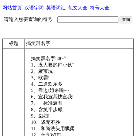
网站首页
汉语字词
英语词汇
范文大全
符号大全
请输入您要查询的符号：
标题
搞笑群名字
搞笑群名字500个
1、没人要的帅小伙°
2、聚宝坑
3、欧霸!
4、二逼欢乐多
5、靠边!姐来啦~~
6、宣我宣我快宣我i
7、__标准衰哥
8、含笑半步颠
9、彪妇!
10、战无不胜
11、和尚洗头用飘柔
12、永享WIFI