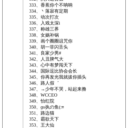
333、香蕉你个不呐呐
334、丶落寂有定期
335、动次打次
336、入戏太深i
337、称雄三界
338、女娲补锅
339、画个圈圈诅咒你
340、胡一菲闪舌头
341、良家少男#
342、人丑脾气大
343、心中有梦闯天下
344、国际逗比协会会长
345、你再发光我就拔你插头
346、路人假゛
347、→少年不哭，站起来撸
348、WCCEO
349、怡红院
350、ɡυ执の鱼(:≡
351、路边猫
352、霸欲天下
353、王大仙