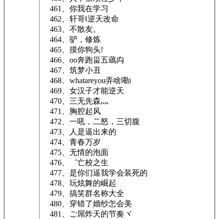
461、你我在学习
462、轩哥‖逆天改命
463、不散友。
464、驴，修炼
465、摸你狗头!
466、oo奔跑甾五蘤禸
467、筑梦小丑
468、whatareyou弄啥嘞i
469、女汉子才能逆天
470、三无先森灬
471、胸腔起风
472、一吼，二怒，三切腹
473、人是逼出来的
474、青春万岁
475、无情的泡面
476、゛亡校之生
477、是你们逼我学会装死的
478、玩炫舞的崛起
479、搞笑群名称大全
480、穿错了婚纱怎会美
481、ご屌炸天的节奏ヾ