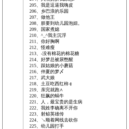
205、我是逗逼我嗨皮
206、乡巴浪的乐园
207、做他王
208、朕要到幼儿园泡妞。
209、国家煮媳
210、^_^我主沉浮
211、你好胸啊
212、怪难瘦
213、-没有棉花的棉花糖
214、好梦总被尿憋醒
215、踩姑娘的小蘑菇
216、仲夏的梦〆
217、武大娘
218、土豆吃西红柿￠
219、亲完就跑∧
220、狂飙的蜗牛
221、人，最宝贵的是生病
222、我姓李确离不开你
223、射鲸英雄传
224、↘顺着网线去砍你
225、幼儿园打手