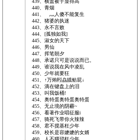
439、横盖被子显得高
440、青烟
441、ゞ灬人傻不能复生
442、猪婆的执迷
443、永不言败
444、[孤独如我]
445、淑女的天下
446、男仙
447、挥笔朝夕
448、承诺只可是说说而已。
449、谁说我在风中凌乱
450、少年就要狂
451、↑万烠靷劦皒鲂屁↓
452、滴在键盘上的泪
453、叫我饭桶!
454、奥特蛋奥特蛋奥特蛋
455、无止境的阴霾~
456、看著作业唱征服i
457、骑死飞带你火辣辣
458、君不搅基枉少年
459、校长是容嬷嬷的女婿
460、人不猥琐枉少年