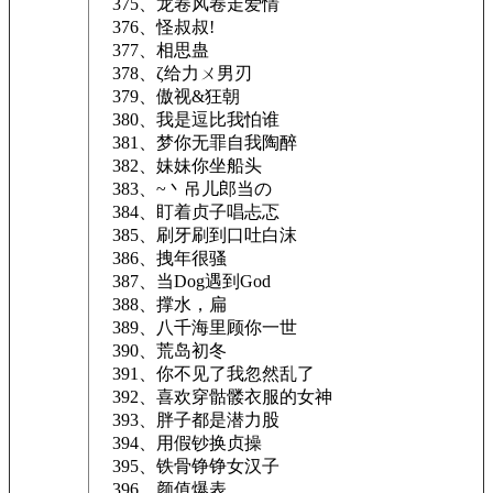
375、龙卷风卷走爱情
376、怪叔叔!
377、相思蛊
378、ζ给力ㄨ男刃
379、傲视&狂朝
380、我是逗比我怕谁
381、梦你无罪自我陶醉
382、妹妹你坐船头
383、~丶吊儿郎当の
384、盯着贞子唱忐忑
385、刷牙刷到口吐白沫
386、拽年很骚
387、当Dog遇到God
388、撑水，扁
389、八千海里顾你一世
390、荒岛初冬
391、你不见了我忽然乱了
392、喜欢穿骷髅衣服的女神
393、胖子都是潜力股
394、用假钞换贞操
395、铁骨铮铮女汉子
396、颜值爆表