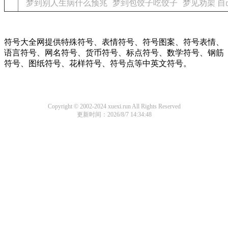
梦到别人生病什么预兆
梦到包饺子吃饺子
梦见劝架 自
符号大全网提供特殊符号、表情符号、符号图案、符号表情、
语言符号、网名符号、货币符号、标点符号、数学符号、钢筋
符号、图纸符号、花样符号、符号点等中英文符号。
Copyright © 2002-2024 xuexi.run All Rights Reserved
更新时间：2026/8/7 14:34:48