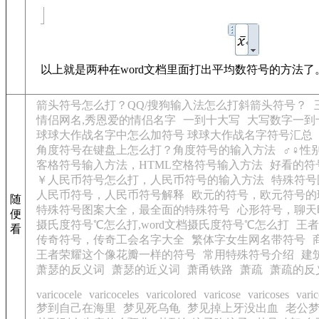
以上就是两种在word文档里面打出平均数符号的方法了
箭头符号怎么打？QQ/搜狗输入法怎么打斜箭头符号？
情侣网名,秀恩爱的情侣名字
一到十大写
大写数字一到
球球大作战名字中怎么加符号 球球大作战名字符号汇总
角度符号在键盘上怎么打？角度符号的输入方法
♂♀性
客格符号输入方法，HTML空格符号输入方法
好看的符
￥人民币符号怎么打，人民币符号的输入方法
特殊符号图
人民币符号，人民币符号解释
欧元的符号，欧元符号的
随
特殊符号图案大全，最全面的特殊符号
心形符号，聊天
便
摄氏度符号℃怎么打,word文档摄氏度符号℃怎么打
王者
看
传奇符号，传奇工会名字大全
繁体字女生网名带符号
王者荣耀这个像花瓣一样的符号
常用特殊符号介绍
建
萧瑟的反义词
萧瑟的近义词
萧甬铁路
萧疏
萧疏的反
varicocele
varicoceles
varicolored
varicose
varicoses
varic
梦到自己在海里
梦见死乌龟
梦见掉上牙没出血
老公