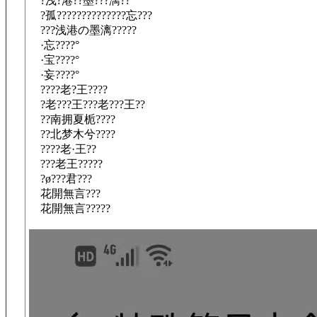
?浅?港??墨???漓??
?孤??????????????忘???
???浅港の墨漓?????
·忘????°
·宝????°
·妄????°
????老?王????
?老???王???老???王??
??南拥夏栀????
??北梦木兮????
????老·王??
???老王?????
?ø???君???
花開無言???
花開無言?????