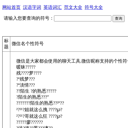
网站首页
汉语字词
英语词汇
范文大全
符号大全
请输入您要查询的符号：
标
微信名个性符号
题
微信是大家都会使用的聊天工具,微信昵称支持的个性符
暖昧?????
残????梦????
?º残梦???
?º淡情???
??陌生 ?的熟悉?????
?陌生的熟悉???"
???????陌生的熟悉??²º??
²?²¹?姐就这么拽 ????℘?
²?²¹?哥就这么狂 ????℘?
?????廖??????