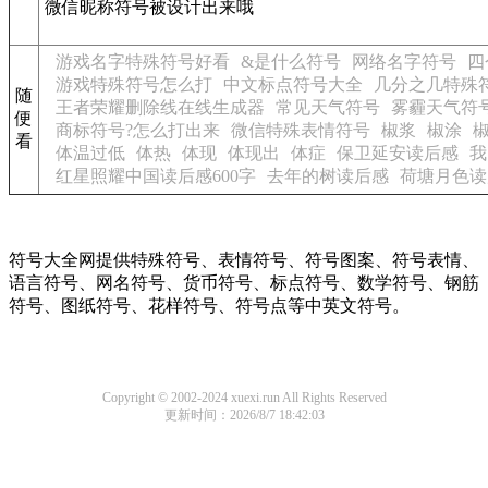
微信昵称符号被设计出来哦
游戏名字特殊符号好看
&是什么符号
网络名字符号
四
游戏特殊符号怎么打
中文标点符号大全
几分之几特殊
随
王者荣耀删除线在线生成器
常见天气符号
雾霾天气符
便
商标符号?怎么打出来
微信特殊表情符号
椒浆
椒涂
看
体温过低
体热
体现
体现出
体症
保卫延安读后感
我
红星照耀中国读后感600字
去年的树读后感
荷塘月色读
符号大全网提供特殊符号、表情符号、符号图案、符号表情、
语言符号、网名符号、货币符号、标点符号、数学符号、钢筋
符号、图纸符号、花样符号、符号点等中英文符号。
Copyright © 2002-2024 xuexi.run All Rights Reserved
更新时间：2026/8/7 18:42:03