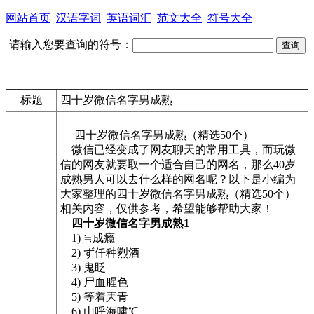
网站首页
汉语字词
英语词汇
范文大全
符号大全
请输入您要查询的符号：
标题
四十岁微信名字男成熟
四十岁微信名字男成熟（精选50个）
微信已经变成了网友聊天的常用工具，而玩微
信的网友就要取一个适合自己的网名，那么40岁
成熟男人可以去什么样的网名呢？以下是小编为
大家整理的四十岁微信名字男成熟（精选50个）
相关内容，仅供参考，希望能够帮助大家！
四十岁微信名字男成熟1
1) ≒成瘾
2) ず仟种煭酒
3) 鬼眨
4) 尸血腥色
5) 等着兲青
6) 山呼海啸℃