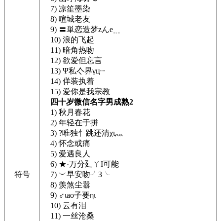
7) 凉笙墨染
8) 喧城老友
9) 〓単恋造梦zんе﹎
10) 浪的飞起
11) 暗角热吻
12) 欲爱但忘言
13) Ψ私亽界γц┈
14) 佯装执着
15) 爱你是我宗教
四十岁微信名字男成熟2
1) 秋月春花
2) 年轻在于拼
3) ?唯独忄跳还清χι灬
4) 怀念或痛
5) 爱遇良人
6) ★·万分廴ㄚI可能
符号
7) ︶早安吻╯3╰
8) 羡煞尘嚣
9) ♂ιаο子要ηι
10) 云有泪
11) 一丝沧桑