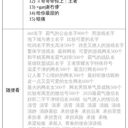
12) ㄨ哥哥带你上︴王者
13) ×gaη谢冇儚ˊ
14) 给你最甜的
15) 暗痛
dnf名字
霸气的公会名字800个
男游戏名字
地下城与勇士名字
比较可爱的名字
吃鸡名字男生高冷500个
诗意又撩人的游戏名字
繁体字游戏名
最帅网名
可爱的游戏网名500个
和平精英网名霸气好听500个
霸气的战队名
英雄联盟战队名字
王者荣耀名字特殊符号
温柔干净的网名500个
最流行网名600个
让人看了心情好的网名300个
最好听微信昵称
皮一点又蛮可爱的女生网名600个
最火的网名女500个
网名男简单气质成熟500个
随便看
比较有寓意的微信号500个
2020最霸气微信名
好听二字干净情侣名360组
仙气撩人的情侣名
清雪
清零
清霁
清霄
清霜
清露
清靓
清靖
清静
清静寡欲
承担债务
承担后果
承担罪责
承担者
承担责任
承担风险
承接
承晚
承梁短板
承租人
青春的使命演讲稿