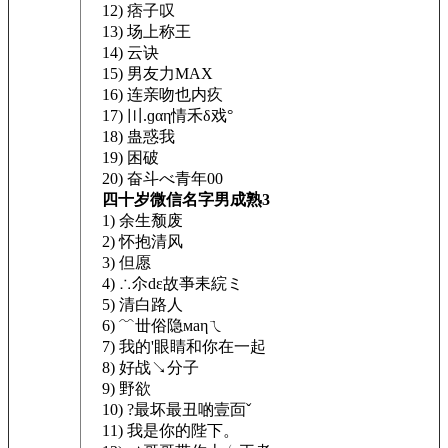
12) 痞子叹
13) 场上称王
14) 云诀
15) 男友力MAX
16) 连亲吻也内疚
17) 〣.ɡαη情禾δ戏°
18) 蛊惑我
19) 困破
20) 奋斗べ青年00
四十岁微信名字男成熟3
1) 余生颓废
2) 怀抱清风
3) 但愿
4) ∴尒dε故亊耒綄ミ
5) 清白路人
6) ﹌丗俗隐маηㄟ
7) 我的'眼睛和你在一起
8) 好战↘分子
9) 野欲
10) ?最坏最丑啲壹靣ˇ
11) 我是你的陛下。