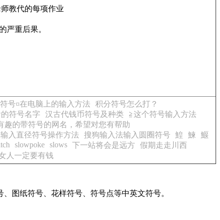
老师教代的每项作业
的严重后果。
符号¤在电脑上的输入方法
积分符号怎么打？
看的符号名字
汉古代钱币符号及种类
≧这个符号输入方法
有趣的带符号的网名，希望对您有帮助
ad输入直径符号操作方法
搜狗输入法输入圆圈符号
鰉
鰊
鰋
itch
slowpoke
slows
下一站将会是远方
假期走走川西
女人一定要有钱
号、图纸符号、花样符号、符号点等中英文符号。