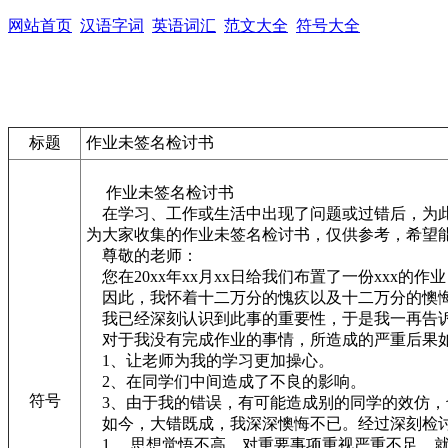
网站首页
汉语字词
英语词汇
范文大全
符号大全
标题
作业未签名检讨书
作业未签名检讨书
在学习、工作或生活中出现了问题或过错后，为此
为大家收集的作业未签名检讨书，仅供参考，希望
尊敬的老师：
您在20xx年xx月xx日给我们布置了一份xx
因此，我怀着十二万分的愧疚以及十二万分的懊悔
我已经深刻认识到此事的重要性，于是我一再告诉
对于我没有完成作业的事情，所造成的严重后果
1、让老师为我的学习更加操心。
2、在同学们中间造成了不良的影响。
符号
3、由于我的错误，有可能造成别的同学的效仿，
如今，大错既成，我深深懊悔不已。经过深刻检讨
1、 思想觉悟不高，对重要事项重视严重不足。