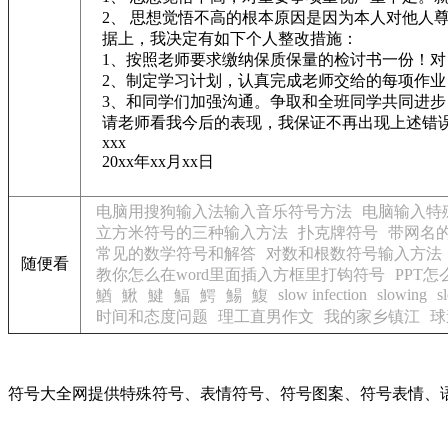
2、 思想觉悟不高的根本原因是因为本人对他人
据上，我决定有如下个人整改措施：
1、按照老师要求缴纳保质保量的检讨书一份！对
2、制定学习计划，认真完成老师交给的每项作业
3、和同学们加强沟通。争取和全班同学共同进步
请老师看我今后的表现，我保证不再出现上述错
xxx
20xx年xx月xx日
电脑用搜狗输入法输入音乐符号方法
电脑输入特
立方米符号的三种输入方法
扑克牌符号
带网名
常见的数学符号和解答
对数和根数符号输入方法
随便看
教你怎么在word里面插入方框里打钩符号
PPT
slow infection
slowing
s
鰌
鰍
鰎
鰏
鰐
鰑
鰒
时间和态度问题
理工直男作文
我的家乡镇江
球
符号大全网提供特殊符号、表情符号、符号图案、符号表情、