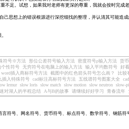
尊重不足。试想，如果我对老师有更深的尊重，我就会按时完成
自己思想上的错误根源进行深挖细找的整理，并认清其可能造成
误。
殊符号※方法
形位公差符号输入方法
密度符号ρ输入方法
货币
的个性符号
无穷符号在电脑上的输入方法
输入平均数符号
好
word插入商标符号方法
截图中的红色箭头符号怎么画？
比较
怎么插入特殊符号
cad标注高标符号方法
五线谱符号图案大全
c
low lemur
slow loris
slow match
slow motion
slow neutron
slow-p
迷对湖人的半程总结
A与B的故事
请继续好好学习
青春流年
语言符号、网名符号、货币符号、标点符号、数学符号、钢筋符