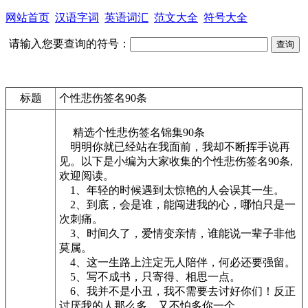
网站首页
汉语字词
英语词汇
范文大全
符号大全
请输入您要查询的符号：
标题
个性悲伤签名90条
精选个性悲伤签名锦集90条
明明你就已经站在我面前，我却不断挥手说再
见。以下是小编为大家收集的个性悲伤签名90条,
欢迎阅读。
1、年轻的时候遇到太惊艳的人会误其一生。
2、到底，会是谁，能闯进我的心，哪怕只是一
次刺痛。
3、时间久了，爱情变亲情，谁能说一辈子非他
莫属。
4、这一生路上注定无人陪伴，何必还要强留。
5、写不成书，只寄得、相思一点。
6、我并不是小丑，我不需要去讨好你们！反正
讨厌我的人那么多，又不怕多你一个。