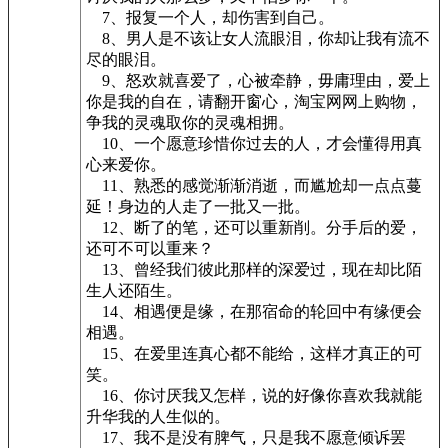
7、报复一个人，却伤害到自己。
8、男人是不该让女人流眼泪，你却让我有流不
尽的眼泪。
9、怒欢就喜爱了，心被牵静，毋庸理由，爱上
你是我的自在，请翻开窗心，淘宝网网上购物，
争我的灵魂取你的灵魂相拥。
10、一个愿意珍惜你过去的人，才会懂得用真
心来爱你。
11、熟悉的感觉渐渐消逝，而尴尬却一点点蔓
延！身边的人走了一批又一批。
12、断了的笔，还可以重新削。分手后的爱，
还可不可以重来？
13、曾经我们彼此那样的深爱过，现在却比陌
生人还陌生。
14、相遇便是缘，在那宿命的轮回中有缘便会
相遇。
15、在爱里连真心都不能给，这样才真正的可
笑。
16、你讨厌我又怎样，说的好像你喜欢我就能
升华我的人生似的。
17、我不是没有脾气，只是我不愿意倾诉罢