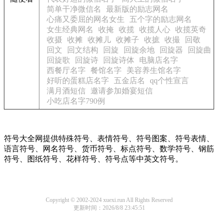
简单干净微信名
最新版的励志网名
心痛又委屈的网名女生
五个字的励志网名
女生经典网名
收掩
收揽
收揽人心
收揽英奇
收摄
收摊
收摊儿
收摊子
收摭
收撮
回敬
回文
回文结构
回旋
回旋余地
回旋器
回旋曲
回旋歌
回旋诗
回旋诗体
电脑店名字
西餐厅名字
餐馆名字
美容养生馆名字
好听的蛋糕店名字
五金店名
qq个性宣言
满月酒短信
邀请参加婚宴短信
小吃店名字790例
符号大全网提供特殊符号、表情符号、符号图案、符号表情、
语言符号、网名符号、货币符号、标点符号、数学符号、钢筋
符号、图纸符号、花样符号、符号点等中英文符号。
Copyright © 2002-2024 xuexi.run All Rights Reserved
更新时间：2026/8/8 23:45:51