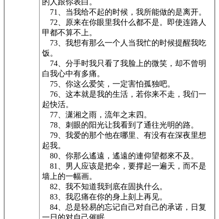
的人跟你表白。
71、当我给不起的时候，我所能做的是离开。
72、原来在你眼里我什么都不是。即使连路人
甲都不算不上。
73、我想有那么一个人当我忙的时候提醒我吃
饭。
74、分手时我只看了我脸上的微笑，却不曾明
白我心中有多痛。
75、你这么爱笑，一定害怕孤独吧。
76、这本就是我的生活，若你来不走，我们一
起快活。
77、潇湘之雨，流年之末四。
78、刺眼的阳光让我看到了通往光明的路。
79、我爱的那个他在哪里、有没有在深夜里想
起我。
80、你那么遙遠，遙遠的連仰望都來不及。
81、男人应该是把伞，要撑起一遍天，而不是
墙上的一幅画。
82、我不知道我到底在固执什么。
83、我忍痛在你的身上刻上再见。
84、总是轻易的忘记自己对自己的承诺，日复
一日的对自己催眠。