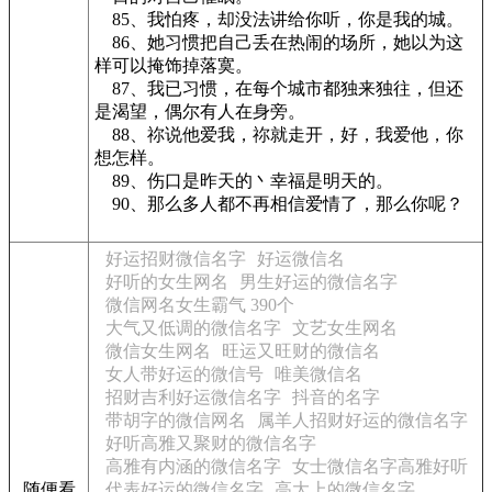
85、我怕疼，却没法讲给你听，你是我的城。
86、她习惯把自己丢在热闹的场所，她以为这
样可以掩饰掉落寞。
87、我已习惯，在每个城市都独来独往，但还
是渴望，偶尔有人在身旁。
88、祢说他爱我，祢就走开，好，我爱他，你
想怎样。
89、伤口是昨天的丶幸福是明天的。
90、那么多人都不再相信爱情了，那么你呢？
好运招财微信名字
好运微信名
好听的女生网名
男生好运的微信名字
微信网名女生霸气 390个
大气又低调的微信名字
文艺女生网名
微信女生网名
旺运又旺财的微信名
女人带好运的微信号
唯美微信名
招财吉利好运微信名字
抖音的名字
带胡字的微信网名
属羊人招财好运的微信名字
好听高雅又聚财的微信名字
高雅有内涵的微信名字
女士微信名字高雅好听
随便看
代表好运的微信名字
高大上的微信名字