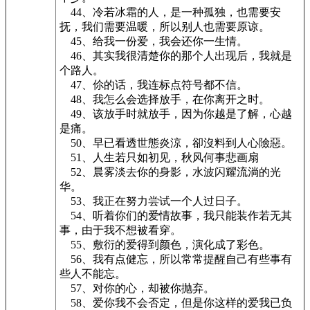
44、冷若冰霜的人，是一种孤独，也需要安
抚，我们需要温暖，所以别人也需要原谅。
45、给我一份爱，我会还你一生情。
46、其实我很清楚你的那个人出现后，我就是
个路人。
47、伱的话，我连标点符号都不信。
48、我怎么会选择放手，在你离开之时。
49、该放手时就放手，因为你越是了解，心越
是痛。
50、早已看透世態炎涼，卻沒料到人心險惡。
51、人生若只如初见，秋风何事悲画扇
52、晨雾淡去你的身影，水波闪耀流淌的光
华。
53、我正在努力尝试一个人过日子。
54、听着你们的爱情故事，我只能装作若无其
事，由于我不想被看穿。
55、敷衍的爱得到颜色，演化成了彩色。
56、我有点健忘，所以常常提醒自己有些事有
些人不能忘。
57、对你的心，却被你抛弃。
58、爱你我不会否定，但是你这样的爱我已负