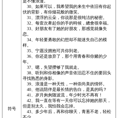
是不懂浪漫。
30、如果可以，我希望我的来生中依旧有你起
伏的背影，有你烟花般的微笑。
31、漂浮的云朵，你说那是很纯洁的秘密。
32、每壹次牽起你的手的時候，總會很幸福。
33、好朋友有了她的好朋友，那感觉就像失
恋。
34、年轻要勇敢的幻想却不能迷失自己的模
样。
35、宁愿没拥抱可共你到老。
36、你还是放弃了，那个用青春和你赌的少
年。
37、嗯，失望攒够了我就走。
38、听到和你相像的声音依旧忍不住的要回头
寻找熟悉的身影。
39、浪漫是一种天性，一种崇尚美的情怀。
40、他说陪伴是最长情的告白，是真的吗？
41、岁月匆匆随波流，年少时光不再有！
42、我一直在等有一天你可以忘掉她的那天，
但是别太久，我怕我会忘掉。
符号
43、多少年后，再和你聊天，青葱不老，轻松
不少。