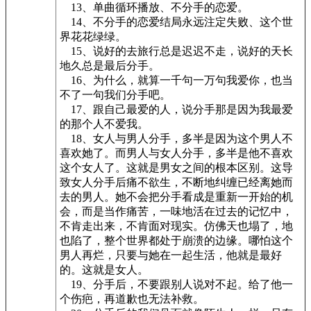
13、单曲循环播放、不分手的恋爱。
14、不分手的恋爱结局永远注定失败、这个世
界花花绿绿。
15、说好的去旅行总是迟迟不走，说好的天长
地久总是最后分手。
16、为什么，就算一千句一万句我爱你，也当
不了一句我们分手吧。
17、跟自己最爱的人，说分手那是因为我最爱
的那个人不爱我。
18、女人与男人分手，多半是因为这个男人不
喜欢她了。而男人与女人分手，多半是他不喜欢
这个女人了。这就是男女之间的根本区别。这导
致女人分手后痛不欲生，不断地纠缠已经离她而
去的男人。她不会把分手看成是重新一开始的机
会，而是当作痛苦，一味地活在过去的记忆中，
不肯走出来，不肯面对现实。仿佛天也塌了，地
也陷了，整个世界都处于崩溃的边缘。哪怕这个
男人再烂，只要与她在一起生活，他就是最好
的。这就是女人。
19、分手后，不要跟别人说对不起。给了他一
个伤疤，再道歉也无法补救。