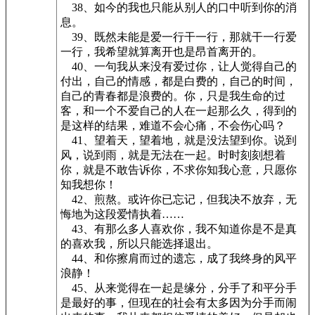
38、如今的我也只能从别人的口中听到你的消
息。
39、既然未能是爱一行干一行，那就干一行爱
一行，我希望就算离开也是昂首离开的。
40、一句我从来没有爱过你，让人觉得自己的
付出，自己的情感，都是白费的，自己的时间，
自己的青春都是浪费的。你，只是我生命的过
客，和一个不爱自己的人在一起那么久，得到的
是这样的结果，难道不会心痛，不会伤心吗？
41、望着天，望着地，就是没法望到你。说到
风，说到雨，就是无法在一起。时时刻刻想着
你，就是不敢告诉你，不求你知我心意，只愿你
知我想你！
42、煎熬。或许你已忘记，但我决不放弃，无
悔地为这段爱情执着……
43、有那么多人喜欢你，我不知道你是不是真
的喜欢我，所以只能选择退出。
44、和你擦肩而过的遗忘，成了我终身的风平
浪静！
45、从来觉得在一起是缘分，分手了和平分手
是最好的事，但现在的社会有太多因为分手而闹