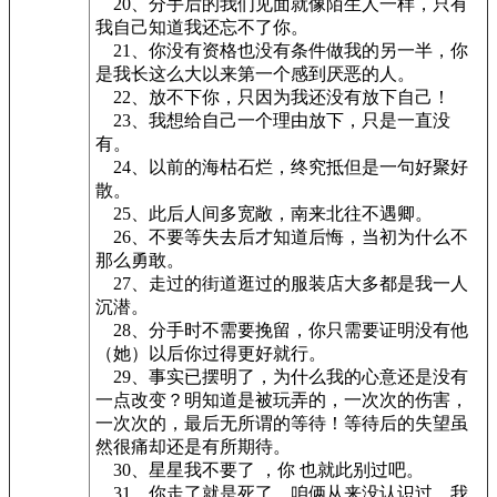
20、分手后的我们见面就像陌生人一样，只有
我自己知道我还忘不了你。
21、你没有资格也没有条件做我的另一半，你
是我长这么大以来第一个感到厌恶的人。
22、放不下你，只因为我还没有放下自己！
23、我想给自己一个理由放下，只是一直没
有。
24、以前的海枯石烂，终究抵但是一句好聚好
散。
25、此后人间多宽敞，南来北往不遇卿。
26、不要等失去后才知道后悔，当初为什么不
那么勇敢。
27、走过的街道逛过的服装店大多都是我一人
沉潜。
28、分手时不需要挽留，你只需要证明没有他
（她）以后你过得更好就行。
29、事实已摆明了，为什么我的心意还是没有
一点改变？明知道是被玩弄的，一次次的伤害，
一次次的，最后无所谓的等待！等待后的失望虽
然很痛却还是有所期待。
30、星星我不要了 ，你 也就此别过吧。
31、你走了就是死了，咱俩从来没认识过，我