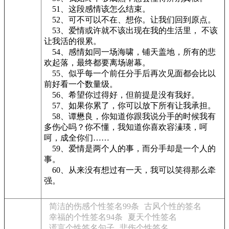
51、这段感情该怎么结束。
52、可不可以不在、想你。让我们回到原点。
53、爱情或许就不该出现在我的生活里， 不该
让我活的很累。
54、感情如同一场海啸，铺天盖地，所有的悲
欢起落，最终都要离场谢幕。
55、似乎每一个前任分手后再次见面都会比以
前好看一个数量级。
56、希望你过得好，但前提是没有我好。
57、如果你累了，你可以放下所有让我承担。
58、谭懋良，你知道你跟我说分手的时候我有
多伤心吗？你不懂，我知道你喜欢容溱瑛，呵
呵，成全你们……
59、爱情是两个人的事，而分手却是一个人的
事。
60、从来没有想过有一天，我可以笑得那么牵
强。
简洁的伤感个性签名99条
古风个性的签名
幸福的个性签名94条
夏天个性签名
谎言个性签名句子
悲伤个性签名