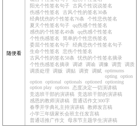
阳光个性签名句子
古风个性说说签名
伤感个性签名
古风个性的签名30条
经典忧伤的个性签名76条
个性悲伤签名
夏天个性签名句子
qq伤感个性签名
感伤的个性签名49条
qq伤感个性签名
个性伤感签名
简单的个性悲伤签名
委屈个性签名句子
经典悲伤个性签名句子
生命个性签名
悲伤个性签名
随便看
古风个性的签名58条
忧伤的个性签名摘录
个性伤感签名摘录
调谑
调谕
调豫
调责
调质
optimums
调质处理
调贩
调贴
调资
调赋
opting
option
option
optional
optionals
optioned
optioning
option play
options
态度决定一切演讲稿
竞选班干部的演讲稿
竞选班干部的演讲稿
感恩的教师演讲稿
普通话作文300字
春季开学典礼主持演讲稿
教师发言稿
小学三年级家长会班主任发言稿
普通话推广作文
母亲节主题学生演讲稿