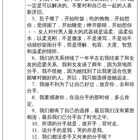
一定是可以解决的。不要对和自己在一起的人喜
新厌旧。
5、肚子饿了，开始吃饭；吃的饱饱，开始想
你；觉得困了，开始睡觉；睁开眼睛，开始想你
－－ 女人对付男人最大的武器就是温柔。温柔似
水，以柔克刚，不是撒泼，不是谩骂，不是动不
动就吵架闹分手，而是理解、包容、大度、智慧
和温柔的情怀。
6、我们的关系持续了一年半左右我结束了和女
友的恋爱关系。我和女友谈了两年，因为异地而
分手。我不怪她，因为她找到了比我更适合也更
能够对她好的人。所以，我只能选择放她远走。
7、我做不到为了让自己好过，放弃你，去和你
分手。
8、我要感谢你，在说分手的那时候，多么肯
定。
9、我们都有了自己的选择，最后我们没有紧密
相连，最后我们已分手在了时光之中。
10、所谓的分手就是，放开手，背对走。
11、说分手的是我，哭的亦是我。
12、我们都没牵手又何来的分手呢？