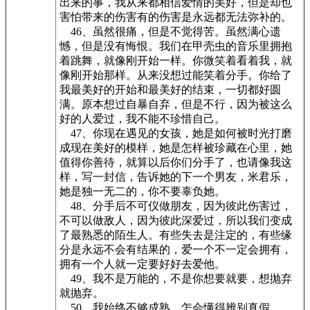
出来的事，我从来都相信爱情的美好，但是却也
害怕带来的伤害有的伤害是永远都无法弥补的。
46、虽然很痛，但是不觉得苦。虽然满心遗
憾，但是没有悔恨。我们在甲壳虫的音乐里拥抱
着跳舞，就像刚开始一样。你微笑着看着我，就
像刚开始那样。从来没想过能笑着分手。你给了
我最美好的开始和最美好的结束，一切都好圆
满。原本想过自暴自弃，但是不行，因为被这么
好的人爱过，我不能不珍惜自己。
47、你现在遇见的女孩，她是如何被时光打磨
成现在美好的模样，她是怎样被珍藏在心里，她
值得你善待，就算以后你们分手了，也请像我这
样，写一封信，告诉她的下一个男友，米君乐，
她是独一无二的，你不要辜负她。
48、分手后不可仪做朋友，因为彼此伤害过，
不可以做敌人，因为彼此深爱过，所以我们变成
了最熟悉的陌生人。有些失去是注定的，有些缘
分是永远不会有结果的，爱一个不一定会拥有，
拥有一个人就一定要好好去爱他。
49、我不是万能的，不是你想要就要，想抛弃
就抛弃。
50、我始终不够成熟，怎会懂得辨别真假。