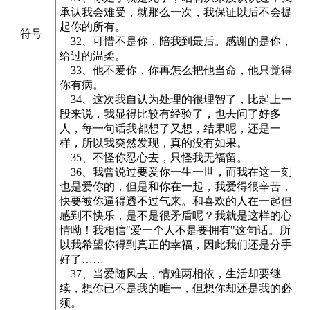
承认我会难受，就那么一次，我保证以后不会提
起你的所有。
符号
32、可惜不是你，陪我到最后。感谢的是你，
给过的温柔。
33、他不爱你，你再怎么把他当命，他只觉得
你有病。
34、这次我自认为处理的很理智了，比起上一
段来说，我显得比较有经验了，也去问了好多
人，每一句话我都想了又想，结果呢，还是一
样，所以我突然发现，真的没有如果。
35、不怪你忍心去，只怪我无福留。
36、我曾说过要爱你一生一世，而我在这一刻
也是爱你的，但是和你在一起，我爱得很辛苦，
快要被你逼得透不过气来。和喜欢的人在一起但
感到不快乐，是不是很矛盾呢？我就是这样的心
情呦！我相信"爱一个人不是要拥有"这句话。所
以我希望你得到真正的幸福，因此我们还是分手
好了……
37、当爱随风去，情难两相依，生活却要继
续，想你已不是我的唯一，但想你却还是我的必
须。