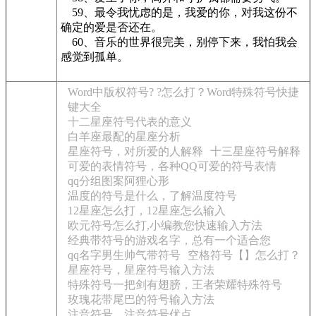
59、最令我忧虑的是，我爱的你，对我这份不
确定的爱是否还在。
60、音乐的世界很完美，别停下来，我怕我会
感觉到孤单。
Word中版权符号? ?怎么打？Word特殊符号快捷
键大全
十二星座符号代表的意义
白羊座最配的星座分析
星座符号，对所爱的人解释
十三星座符号解释
可爱的表情符号，各种QQ可爱的符号表情
qq分组图案阿狸心形
温度的符号是什么，了解温度符号
12星座怎么打，12星座怎么输入
欧元符号怎么打,小编教您快速输入方法
经典带符号的游戏名字，总有一个适合您
qq名字男生帅气带符号
空格符号【】怎么打？
星座符号，星座符号输入方法
特殊符号一把剑有翅膀，王者荣耀特殊符号
玫瑰花带尾巴的符号输入方法
注音符号，注音符号优点