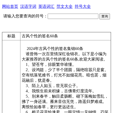
网站首页
汉语字词
英语词汇
范文大全
符号大全
请输入您要查询的符号：
标题
古风个性的签名60条
2024年古风个性的签名集锦60条
谁曾饰一次百里情深红妆锦衣。以下是小编为
大家推荐的古风个性的签名60条,欢迎大家阅读。
1、望苍穹，掠眼繁华谁懂。
2、设鸿筵，少了半个团圆，隔绝喧嚣只是窗。
空有纸落笔难书，灯光不如烟花亮。暗也罢，烟
花融后，犹是春。
3、陌上人如玉，世无双公子。
4、我恨生前未积缘，古佛青灯度流年。
5、别来春半，触目柔肠断。砌下落梅如雪乱，
拂了一身还满。雁来音信无凭，路遥归梦难成。
离恨恰如春草，更行更远还生。
6、栀子花开恰逢君，一眼定情一见钟情，巧笑