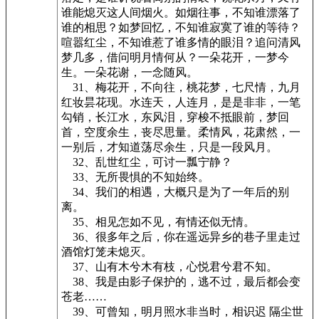
谁能熄灭这人间烟火。如烟往事，不知谁漂落了
谁的相思？如梦回忆，不知谁寂寞了谁的等待？
喧嚣红尘，不知谁惹了谁多情的眼泪？追问清风
梦几多，借问明月情何从？一朵花开，一梦今
生。一朵花谢，一念随风。
31、梅花开，不向往，桃花梦，七尺情，九月
红妆昙花现。水连天，人连月，是是非非，一笔
勾销，长江水，东风泪，穿梭不抵眼前，梦回
首，空度余生，丧尽思量。柔情风，花肃然，一
一别后，才知道荡尽余生，只是一段风月。
32、乱世红尘，可讨一瓢宁静？
33、无所畏惧的不知始终。
34、我们的相遇，大概只是为了一年后的别
离。
35、相见怎如不见，有情还似无情。
36、很多年之后，你在遥远异乡的巷子里走过
酒馆灯笼未熄灭。
37、山有木兮木有枝，心悦君兮君不知。
38、我是由影子保护的，逃不过，最后都会变
苍老……
39、可曾知，明月照水非当时，相识迟 隔尘世