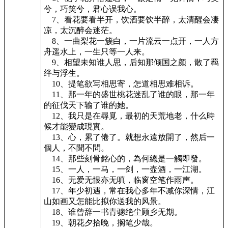
兮，巧笑兮，君心误我心。
7、看花要看半开，饮酒要饮半醉，太清醒会凄
凉，太沉醉会迷茫。
8、一曲梨花一簇白，一片流云一点开，一人方
舟遥水上，一生只等一人来。
9、相望未知谁人思，后知那倾国之颜，散了羁
绊与浮生。
10、提笔欲写相思寄，怎道相思难相诉。
11、那一年的盛世桃花迷乱了谁的眼，那一年
的征伐天下输了谁的她。
12、我只是在尋覓，最初的天荒地老，什么時
候才能變成現實。
13、心，累了倦了。就想永遠放開了，然后一
個人，不聞不問。
14、那些刻骨銘心的，為何總是一觸即發。
15、一人，一马，一剑，一壶酒，一江湖。
16、无爱无恨亦无嗔，临窗空笔作雨声。
17、年少初遇，常在我心多年不减你深情，江
山如画又怎能比拟你送我的风景。
18、谁曾辞一书青骢绝尘顾乡无期。
19、朝花夕拾晚，搁笔少哉。