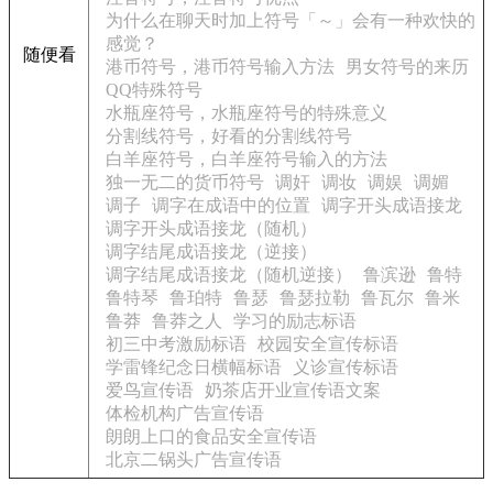
为什么在聊天时加上符号「～」会有一种欢快的
感觉？
随便看
港币符号，港币符号输入方法
男女符号的来历
QQ特殊符号
水瓶座符号，水瓶座符号的特殊意义
分割线符号，好看的分割线符号
白羊座符号，白羊座符号输入的方法
独一无二的货币符号
调奸
调妆
调娱
调媚
调子
调字在成语中的位置
调字开头成语接龙
调字开头成语接龙（随机）
调字结尾成语接龙（逆接）
调字结尾成语接龙（随机逆接）
鲁滨逊
鲁特
鲁特琴
鲁珀特
鲁瑟
鲁瑟拉勒
鲁瓦尔
鲁米
鲁莽
鲁莽之人
学习的励志标语
初三中考激励标语
校园安全宣传标语
学雷锋纪念日横幅标语
义诊宣传标语
爱鸟宣传语
奶茶店开业宣传语文案
体检机构广告宣传语
朗朗上口的食品安全宣传语
北京二锅头广告宣传语