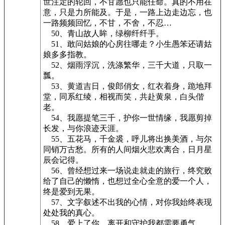
世注定的轮回，不甘愿也只能任命。真的不用在
意，只是力所能及。于是，一路上边走边忘，也
一路频频回忆，不甘，不舍，不忍…
50、青山故人眸，绿柳纤纤手。
51、敢问姑娘的心房往哪走？小生愚笨还请姑
娘多多指教。
52、烟雨浮沉，洗涤繁华，三千大道，只取一
瓢。
53、黄道吉日，俊郎俏女，红衣着身，跪地拜
堂，同系红绫，相视而笑，共赴黄泉，白头偕
老。
54、我愿提笔三千，护你一世情缘，我愿剪掉
长发，与你浪迹天涯。
55、五花马，千金裘，呼儿将出换美酒，与尔
同销万古愁。所有的人间烟火悲欢离合，日月星
辰会记得。
56、曾经想过来一场说走就走的旅行，终究败
给了自己的懒惰，也想过全心全意的爱一个人，
终是爱到无果。
57、文字叙述不出我的心情，对你我始终表现
处处我的真心。
58、爱上了你，离开和守护我都需要勇气。