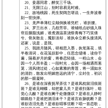
20、妾愿同君，醉笑三千场。
21、无限江山，别时容易见时难。
22、故地桃园，死生契阔怎堪说，一生奔波眷
刻一世抉择。
23、羌声单薄红尘颠倒换谁凭栏， 谁折腰。
24、罗兰出水，几怨芳菲。谁铺纸点砂描入珠
帘后胭脂浅媚，谁煮酒温茶浇祭青梅下巧笑倩
兮。骨灰散去，魇影淡却，谁执伞立桥头接清风
还家，说是，是我。
25、我踏月随风，研相思入墨，执笔落花，填
半卷清词，在花笺掠影中，任思念缱绻，读你千
遍，隔着岁月的窗，将眷恋轻描。一程山水，会
因一个人而丰盈；一段时光，会因一场相遇而葱
茏，清风绕过处，心如素雅的青莲，将一湄如水
的清韵，散发出明媚悠远的清宁，尘封住，初识
的那一眼凝眸。
26、是谁在深夜抚琴弄弦？是谁凤枕留泪痕斑
斑？是谁见蝴蝶，却把窗儿关？是谁扫落叶，暗
觉心儿酸？是谁在阑干处微微叹？是谁在人静时
嗔嗔怨？是谁把酒泪未干？是谁言欢肠犹断？是
谁欲语泪先悬？是谁欲唱筝弦断？唱一首恋歌，