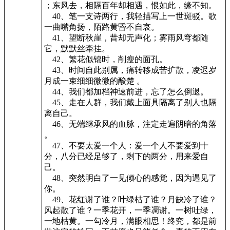
；东风去，相隔百年却相遇，恨如此，缘不知。
40、笔一支诗两行，我轻描写上一世斑驳。歌
一曲嘴角扬，陌路黄昏不自哀。
41、望断秋崖，昔却无声化；雾雨风穹都随
它，默默丝牵挂。
42、繁花似锦时，削瘦的面孔。
43、时间自此别属，痛转移成苦扩散，凌迟岁
月成一束细细微微的酸楚 。
44、我们都加档神速前进，忘了怎么倒退。
45、走在人群，我们戴上面具隔离了别人也隔
离自己。
46、无端继承风的血脉，注定走遍阴暗的角落
。
47、不要太爱一个人：爱一个人不要爱到十
分，八分已经足够了，剩下的两分，用来爱自
己。
48、突然明白了一见倾心的感觉，因为遇见了
你。
49、花红谢了谁？叶绿枯了谁？月缺冷了谁？
风起散了谁？一季花开，一季凋谢。一树吐绿，
一地枯黄。一勾冷月，满眼相思！终究，都是前