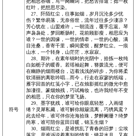
把相思吞咽，写一阕幽词，把愁苦排遣；捻一枚
红叶，把想思尽染。
27、阡陌红尘，往事如烟，岁月沉沦多少忧
伤？繁华易落，无奈俗世，流年过往多少凄凉？
芳心犹在，山盟难许，一朝流连，覆手忘返。琴
声袅袅处，梦回断肠时。花前顾影瘦，相思应为
谁？一世的因缘，一世的情牵，一世的心酸。满
目沧桑，香寄千里，瞬间爱恨，醒梦红尘。一痕
山水，一个转身，山茫茫，水寂寂。
28、期许，在素年锦时的光阴中，拾拣一枚纯
白如栀子的暖香。若瑶袖起舞，簪拨流光，便可
在幽静的烟雨楼台，迈着浅浅的碎步，为你将柔
软清丽的离歌吟唱…而今，行走在寂寥的纸端，
雁字回首的红笺小字，已在烛影摇红的微光中愈
加凄徨。篆烟烛残，巧试梅妆，也许我经年不变
的相思，只在你的梦里飞扬。
29、墨字犹残，谁可绘你眼底轻愁，入画缱
符号
绻？灵犀私藏，谁可解你颠簸流离，巧绣凤鸾？
此去经年，谁可伴你沧海拾珠，梦醉阑珊？绮梦
尚寒，谁可陪你蓝田日暖，锦玉生烟？
30、烟雨红尘，是谁扰乱了青春的旧梦；尘埃
落定，是谁诉说着离别的情衷；镜花水月，又有